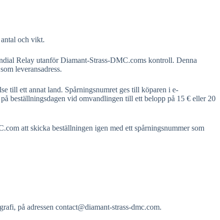
antal och vikt.
r Mondial Relay utanför Diamant-Strass-DMC.coms kontroll. Denna
 som leveransadress.
 till ett annat land. Spårningsnumret ges till köparen i e-
å beställningsdagen vid omvandlingen till ett belopp på 15 € eller 20
DMC.com att skicka beställningen igen med ett spårningsnummer som
grafi, på adressen
contact@diamant-strass-dmc.com
.