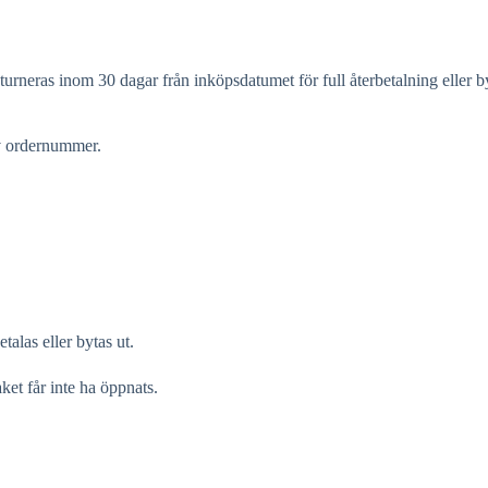
eras inom 30 dagar från inköpsdatumet för full återbetalning eller by
 ordernummer.
alas eller bytas ut.
et får inte ha öppnats.