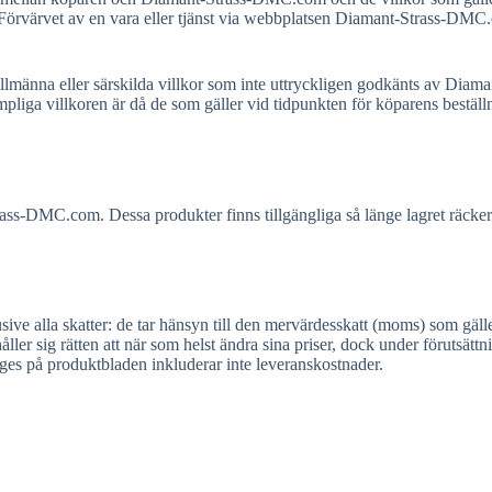
. Förvärvet av en vara eller tjänst via webbplatsen Diamant-Strass-DMC
a allmänna eller särskilda villkor som inte uttryckligen godkänts av 
ämpliga villkoren är då de som gäller vid tidpunkten för köparens beställ
ss-DMC.com. Dessa produkter finns tillgängliga så länge lagret räcker
e alla skatter: de tar hänsyn till den mervärdesskatt (moms) som gäll
 sig rätten att när som helst ändra sina priser, dock under förutsättnin
ges på produktbladen inkluderar inte leveranskostnader.