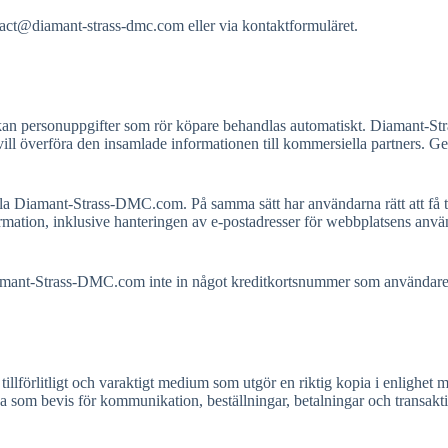
tact@diamant-strass-dmc.com
eller via kontaktformuläret.
kan personuppgifter som rör köpare behandlas automatiskt. Diamant-Str
vill överföra den insamlade informationen till kommersiella partners.
a Diamant-Strass-DMC.com. På samma sätt har användarna rätt att få til
mation, inklusive hanteringen av e-postadresser för webbplatsens använ
iamant-Strass-DMC.com inte in något kreditkortsnummer som användaren
llförlitligt och varaktigt medium som utgör en riktig kopia i enlighet 
 som bevis för kommunikation, beställningar, betalningar och transakti