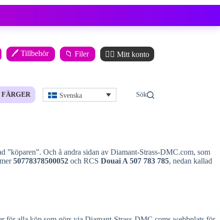
🖊️ Tillbehör
📁 Filer
🙋‍♂️ Mitt konto
FÄRGER
Svenska
allad ”köparen”. Och å andra sidan av Diamant-Strass-DMC.com, som
mmer
50778378500052
och RCS
Douai A 507 783 785
, nedan kallad
ller för alla köp som görs via Diamant-Strass-DMC.coms webbplats för