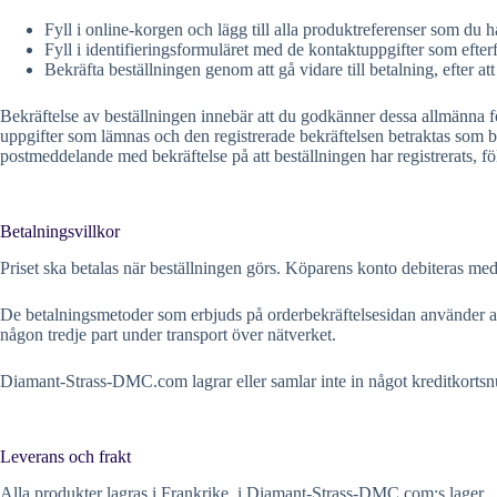
Fyll i online-korgen och lägg till alla produktreferenser som du ha
Fyll i identifieringsformuläret med de kontaktuppgifter som efterf
Bekräfta beställningen genom att gå vidare till betalning, efter at
Bekräftelse av beställningen innebär att du godkänner dessa allmänna för
uppgifter som lämnas och den registrerade bekräftelsen betraktas som be
postmeddelande med bekräftelse på att beställningen har registrerats, fö
Betalningsvillkor
Priset ska betalas när beställningen görs. Köparens konto debiteras med
De betalningsmetoder som erbjuds på orderbekräftelsesidan använder al
någon tredje part under transport över nätverket.
Diamant-Strass-DMC.com lagrar eller samlar inte in något kreditkort
Leverans och frakt
Alla produkter lagras i Frankrike, i Diamant-Strass-DMC.com:s lager.