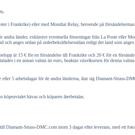
ts.
nster i Frankrike) eller med Mondial Relay, beroende på försändelsernas 
 för andra länder, exklusive eventuella förseningar från La Poste elle
nd och anges sedan på orderbekräftelsessidan enligt det land som anges
opp är 15 € för en försändelse till Frankrike och 20 € för en försändelse
ades i en annan valuta än euro, beaktas växelkursen för denna valuta p
ke eller 5 arbetsdagar för de andra länderna, åtar sig Diamant-Strass-
n köpeavtalet hävas och köparen återbetalas.
 till Diamant-Strass-DMC.com inom 3 dagar efter leverans, med ett foto