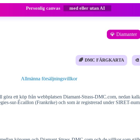
Personlig canvas
med eller utan AI
💎 Diamanter
🌈
DMC FÄRGKARTA
🎨
Allmänna försäljningsvillkor
m vill göra ett köp från webbplatsen Diamant-Strass-DMC.com, nedan k
ies-sur-Écaillon (Frankrike) och som är registrerad under SIRET-nu
ndena mellan köparen och Diamant-Strass-DMC.com och de villkor som gä