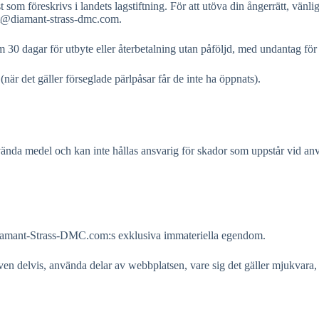
ist som föreskrivs i landets lagstiftning. För att utöva din ångerrätt
t@diamant-strass-dmc.com
.
30 dagar för utbyte eller återbetalning utan påföljd, med undantag för
är det gäller förseglade pärlpåsar får de inte ha öppnats).
ända medel och kan inte hållas ansvarig för skador som uppstår vid använ
iamant-Strass-DMC.com:s exklusiva immateriella egendom.
 även delvis, använda delar av webbplatsen, vare sig det gäller mjukvara, b