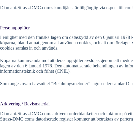
Diamant-Strass-DMC.com:s kundtjänst är tillgänglig via e-post till
con
Personuppgifter
I enlighet med den franska lagen om dataskydd av den 6 januari 1978 
köparna, bland annat genom att använda cookies, och att om företaget 
cookies samlas in och används.
Köparna kan invända mot att deras uppgifter avslöjas genom att meddel
lagen av den 6 januari 1978. Den automatiserade behandlingen av infor
informationsteknik och frihet (CNIL).
Som anges ovan i avsnittet ”Betalningsmetoder” lagrar eller samlar D
Arkivering / Bevismaterial
Diamant-Strass-DMC.com. arkivera orderblanketter och fakturor på ett ti
Strass-DMC.coms datoriserade register kommer att betraktas av parterna