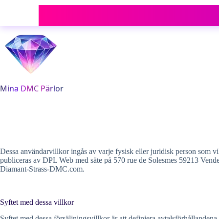
Hoppa
till
innehåll
Dessa användarvillkor ingås av varje fysisk eller juridisk person so
publiceras av DPL Web med säte på 570 rue de Solesmes 59213 Vendeg
Diamant-Strass-DMC.com.
Syftet med dessa villkor
Syftet med dessa försäljningsvillkor är att definiera avtalsförhålla