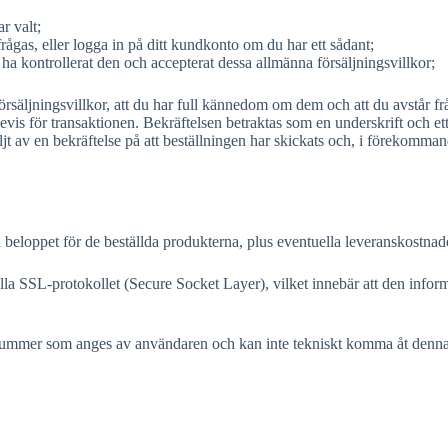
r valt;
rågas, eller logga in på ditt kundkonto om du har ett sådant;
t ha kontrollerat den och accepterat dessa allmänna försäljningsvillkor;
säljningsvillkor, att du har full kännedom om dem och att du avstår från
vis för transaktionen. Bekräftelsen betraktas som en underskrift och et
ljt av en bekräftelse på att beställningen har skickats och, i förekomman
 beloppet för de beställda produkterna, plus eventuella leveranskostnad
la SSL-protokollet (Secure Socket Layer), vilket innebär att den infor
snummer som anges av användaren och kan inte tekniskt komma åt denna