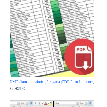
DMC diamond painting färgkarta (PDF-fil att ladda ner)
$
2.30
$
3.46
Det
Det
ursprungliga
nuvarande
priset
priset
var:
är: