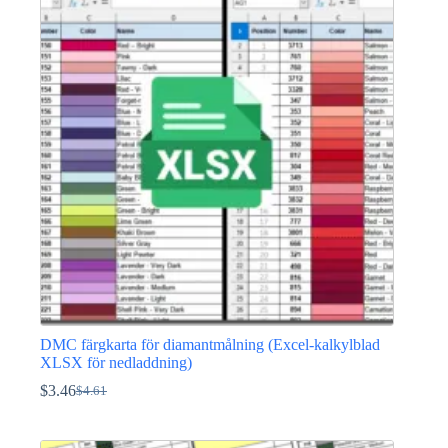
$3.46.
$2.30.
DMC färgkarta för diamantmålning (Excel-kalkylblad
XLSX för nedladdning)
$
3.46
$
4.61
Det
Det
ursprungliga
nuvarande
priset
priset