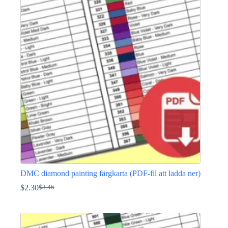
DMC diamond painting färgkarta (PDF-fil att ladda ner)
$
2.30
$
3.46
Det
Det
ursprungliga
nuvarande
priset
priset
var:
är:
$3.46.
$2.30.