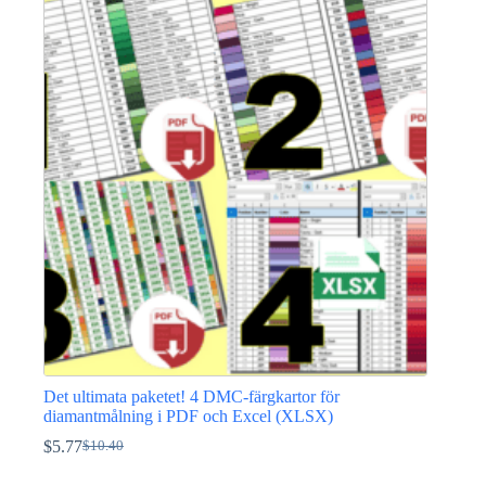
var:
är:
$4.61.
$3.46.
Det ultimata paketet! 4 DMC-färgkartor för
diamantmålning i PDF och Excel (XLSX)
$
5.77
$
10.40
Det
Det
ursprungliga
nuvarande