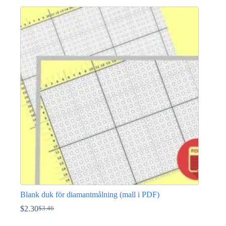
priset
priset
var:
är:
$10.40.
$5.77.
Blank duk för diamantmålning (mall i PDF)
$
2.30
$
3.46
Det
Det
ursprungliga
nuvarande
Den