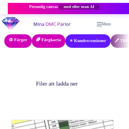
Personlig canvas
med eller utan AI
Hoppa
till
Meny
innehåll
🎨 Färger
🌈 Färgkarta
⭐ Kundrecensioner
🖊️ Till
Filer att ladda ner