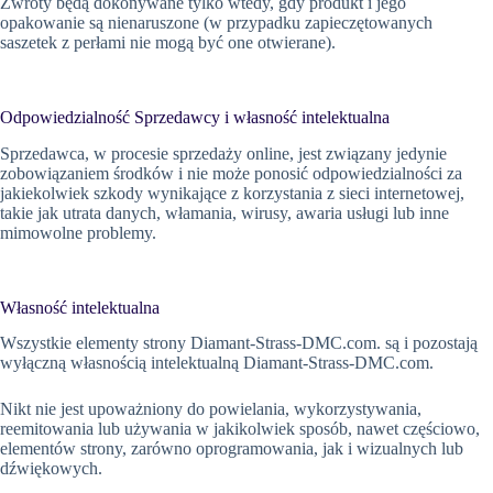
Zwroty będą dokonywane tylko wtedy, gdy produkt i jego
opakowanie są nienaruszone (w przypadku zapieczętowanych
saszetek z perłami nie mogą być one otwierane).
Odpowiedzialność Sprzedawcy i własność intelektualna
Sprzedawca, w procesie sprzedaży online, jest związany jedynie
zobowiązaniem środków i nie może ponosić odpowiedzialności za
jakiekolwiek szkody wynikające z korzystania z sieci internetowej,
takie jak utrata danych, włamania, wirusy, awaria usługi lub inne
mimowolne problemy.
Własność intelektualna
Wszystkie elementy strony Diamant-Strass-DMC.com. są i pozostają
wyłączną własnością intelektualną Diamant-Strass-DMC.com.
Nikt nie jest upoważniony do powielania, wykorzystywania,
reemitowania lub używania w jakikolwiek sposób, nawet częściowo,
elementów strony, zarówno oprogramowania, jak i wizualnych lub
dźwiękowych.