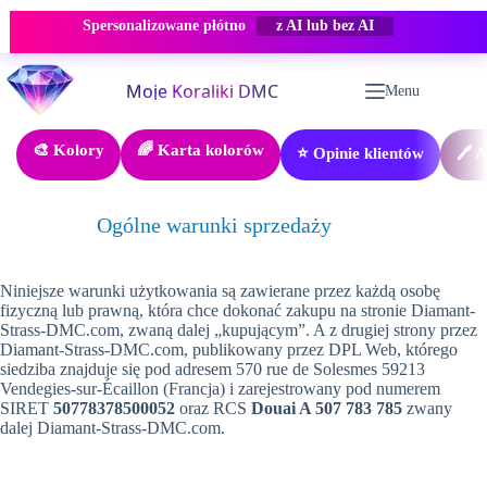
Spersonalizowane płótno
z AI lub bez AI
Przejdź
do
Menu
treści
🎨 Kolory
🌈 Karta kolorów
⭐ Opinie klientów
🖊️ 
Ogólne warunki sprzedaży
Niniejsze warunki użytkowania są zawierane przez każdą osobę
fizyczną lub prawną, która chce dokonać zakupu na stronie Diamant-
Strass-DMC.com, zwaną dalej „kupującym”. A z drugiej strony przez
Diamant-Strass-DMC.com, publikowany przez DPL Web, którego
siedziba znajduje się pod adresem 570 rue de Solesmes 59213
Vendegies-sur-Écaillon (Francja) i zarejestrowany pod numerem
SIRET
50778378500052
oraz RCS
Douai A 507 783 785
zwany
dalej Diamant-Strass-DMC.com.