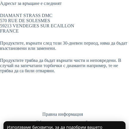
Адресът за връщане е следният
DIAMANT STRASS DMC
570 RUE DE SOLESMES
59213 VENDEGIES SUR ECAILLON
FRANCE
Продуктите, върнати след този 30-дневен период, няма да бъдат
възстановени или заменени.
Продуктите трябва да бъдат върнати чисти и неповредени. В
случай на запечатани торбички с диаманти например, те не
трябва да са били отваряни.
Правна информация
Общи условия за продажба
Използваме бисквитки, за да подобрим вашето