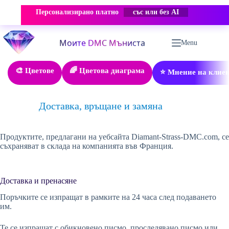
Персонализирано платно
със или без AI
Skip
to
Menu
content
🎨 Цветове
🌈 Цветова диаграма
⭐ Мнение на клие
Доставка, връщане и замяна
Продуктите, предлагани на уебсайта Diamant-Strass-DMC.com, се
съхраняват в склада на компанията във Франция.
Доставка и пренасяне
Поръчките се изпращат в рамките на 24 часа след подаването
им.
Те се изпращат с обикновено писмо, проследявано писмо или