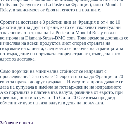
Colissimo (услугите на La Poste във Франция), или с Mondial
Relay, в зависимост от броя и теглото на пратките.
Срокът за доставка е 3 работни дни за Франция и от 4 до 10
работни дни за други страни, като се изключват евентуални
закъснения от страна на La Poste или Mondial Relay извън
контрола на Diamant-Strass-DMC.com. Това време за доставка се
изчислява на всеки продуктов лист според страната на
свързване на клиента, след което се посочва на страницата за
потвърждение на поръчката според страната, въведена като
адрес за доставка.
Само поръчки на минимална стойност се изпращат с
проследяване. Тази сума е 15 евро за пратка до Франция и 20
евро за пратка до друга държава. Номерът за проследяване се
дава на купувача в имейла за потвърждение на изпращането.
Ако поръчката е платена във валута, различна от еврото, при
превръщането ѝ в сума от 15 € или 20 € се взема предвид
обменният курс на тази валута в деня на поръчката.
Забавяне и щети