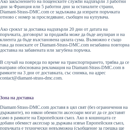
Ако закъснението на пощенските служби надхвърли 3 работни
дни за Франция или 5 работни дни за останалите страни,
Diamant-Strass-DMC.com се задължава да изпрати поръчката
отново с номер за проследяване, съобщен на купувача.
Ако срокът за доставка надхвърли 20 дни от датата на
поръчката, договорът за продажба може да бъде анулиран и на
клиента да бъде възстановена цялата сума. Възможно е също
така да поискате от Diamant-Strass-DMC.com незабавна повторна
доставка на забавената или загубена поръчка.
В случай на повреда по време на транспортирането, трябва да се
направи обоснована рекламация на Diamant-Strass-DMC.com в
рамките на 3 дни от доставката, със снимка, на адрес
contact@diamant-strass-dmc.com
.
Зона на доставка
Diamant-Strass-DMC.com доставя в цял свят (без ограничения на
държавите), но някои обемисти аксесоари могат да се доставят
само в рамките на Европейския съюз. Ако в кошницата се
добави обемист аксесоар за държава извън Европейския съюз,
поръчката е технически невъзможна (съобщение за грешка ще