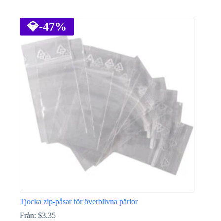
Den
här
produkten
💎
-47%
har
flera
varianter.
De
olika
alternativen
kan
väljas
på
produktsidan
Tjocka zip-påsar för överblivna pärlor
Från:
$
3.35