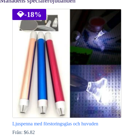
Månadens specialerbjudanden
💎
-18%
Ljuspenna med förstoringsglas och huvuden
Från:
$
6.82