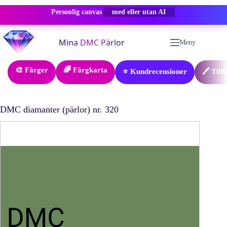
Personlig canvas
-50% RABATT
Hoppa
till
Meny
innehåll
🎨 Färger
🌈 Färgkarta
⭐ Kundrecensioner
🖊️ Till
DMC diamanter (pärlor) nr. 320