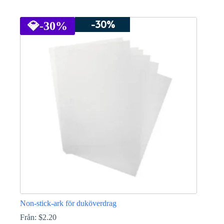
Den
här
-30%
produkten
💎
-30%
har
flera
varianter.
De
olika
alternativen
kan
väljas
på
produktsidan
Non-stick-ark för duköverdrag
Från:
$
2.20