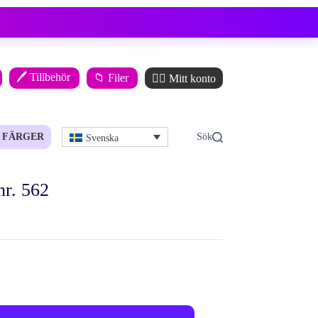
🖊️ Tillbehör
📁 Filer
🙋‍♂️ Mitt konto
FÄRGER
Svenska
nr. 562