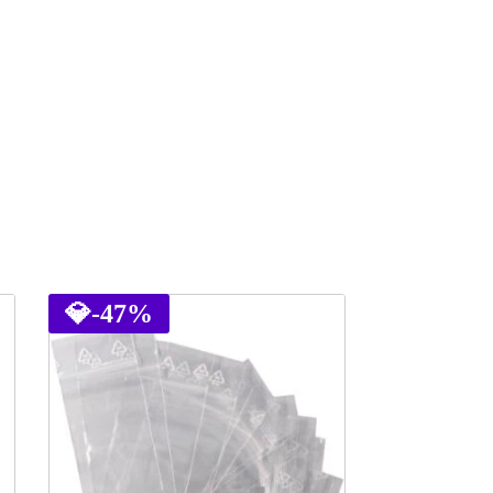
💎
-47%