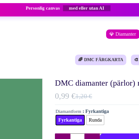
Personlig canvas
med eller utan AI
💎 Diamanter
🌈
DMC FÄRGKARTA
🎨
DMC diamanter (pärlor) 
0,99
€
1,20
€
Det
Det
ursprungliga
nuvarande
: Fyrkantiga
Diamantform
priset
priset
Fyrkantiga
Runda
var:
är:
1,20 €.
0,99 €.
DMC