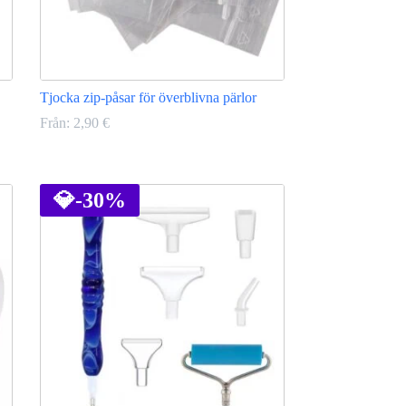
Tjocka zip-påsar för överblivna pärlor
Från:
2,90
€
Den
här
produkten
💎
-30%
har
flera
varianter.
De
olika
alternativen
kan
väljas
på
produktsidan