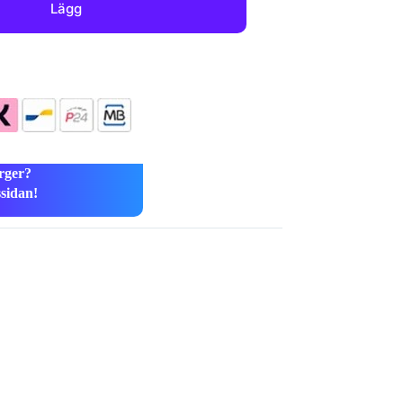
Lägg
rger?
ssidan!