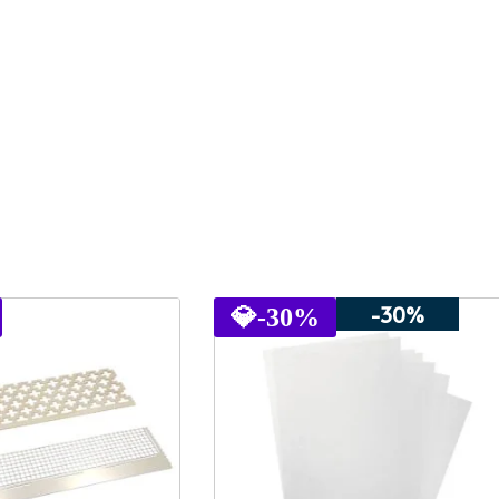
-30%
💎
-30%