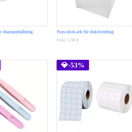
ör diamantmålning
Non-stick-ark för duköverdrag
Från:
1,90
€
Den
här
produkten
💎
-53%
har
flera
varianter.
De
olika
alternativen
kan
väljas
på
produktsidan