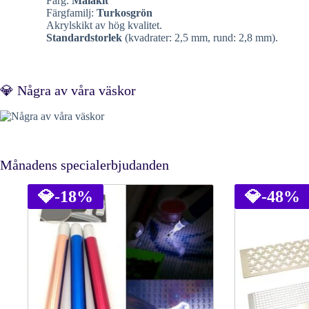
Färg:
Malakit
Färgfamilj:
Turkosgrön
Akrylskikt av hög kvalitet.
Standardstorlek
(kvadrater: 2,5 mm, rund: 2,8 mm).
💎 Några av våra väskor
Månadens specialerbjudanden
💎
-18%
💎
-48%