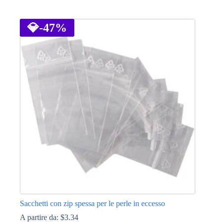
Questo
prodotto
ha
💎
-47%
più
varianti.
Le
opzioni
possono
essere
scelte
nella
pagina
del
prodotto
Sacchetti con zip spessa per le perle in eccesso
A partire da:
$
3.34