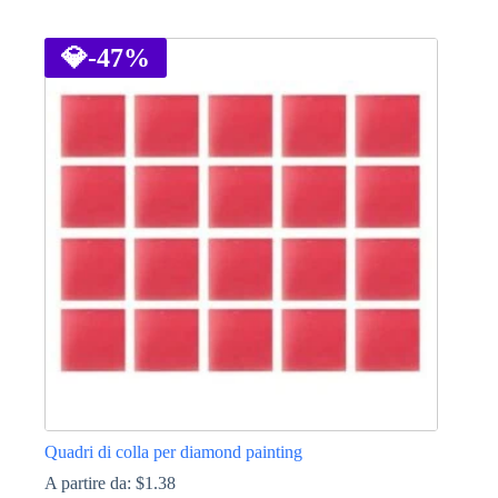
Questo
prodotto
ha
💎
-47%
più
varianti.
Le
opzioni
possono
essere
scelte
nella
pagina
del
prodotto
Quadri di colla per diamond painting
A partire da:
$
1.38