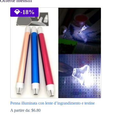
Offerte mensili
💎
-18%
Penna illuminata con lente d’ingrandimento e testine
A partire da:
$
6.80