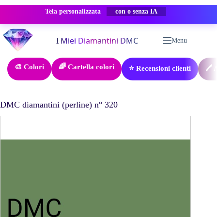
Tela personalizzata
-50% SCONTO
Salta
al
Menu
contenuto
🎨 Colori
🌈 Cartella colori
⭐ Recensioni clienti
🖊️
DMC diamantini (perline) n° 320