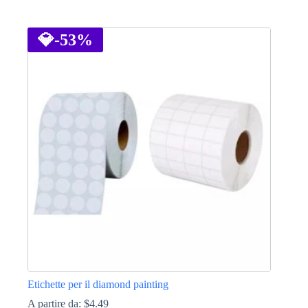
Questo
prodotto
ha
💎
-53%
più
varianti.
Le
opzioni
possono
essere
scelte
nella
pagina
del
prodotto
Etichette per il diamond painting
A partire da:
$
4.49