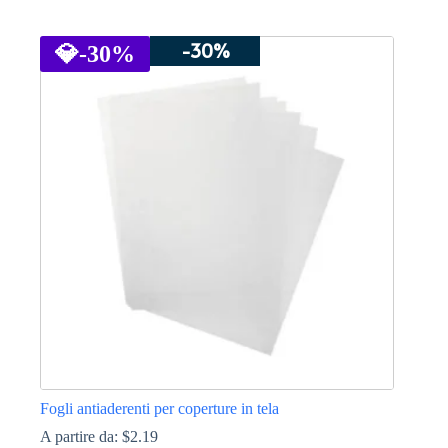
Questo
prodotto
-30%
ha
💎
-30%
più
varianti.
Le
opzioni
possono
essere
scelte
nella
pagina
del
prodotto
Fogli antiaderenti per coperture in tela
A partire da:
$
2.19