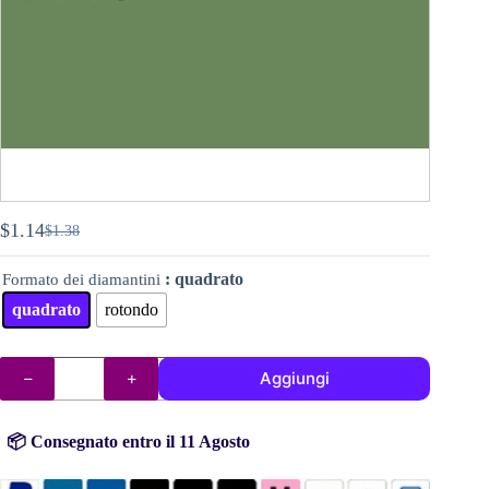
$
1.14
$
1.38
Il
Il
prezzo
prezzo
: quadrato
Formato dei diamantini
originale
attuale
era:
è:
quadrato
rotondo
$1.38.
$1.14.
DMC
Aggiungi
diamantini
(perline)
n°
320
📦 Consegnato entro il 11 Agosto
quantità