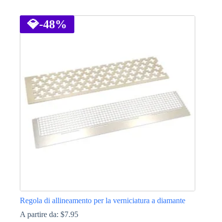
Questo
prodotto
ha
💎
-48%
più
varianti.
Le
opzioni
possono
essere
scelte
nella
pagina
del
prodotto
Regola di allineamento per la verniciatura a diamante
A partire da:
$
7.95