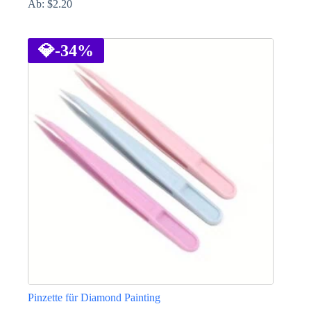
Ab:
$
2.20
Dieses
Produkt
weist
💎
-34%
mehrere
Varianten
auf.
Die
Optionen
können
auf
der
Produktseite
gewählt
werden
Pinzette für Diamond Painting