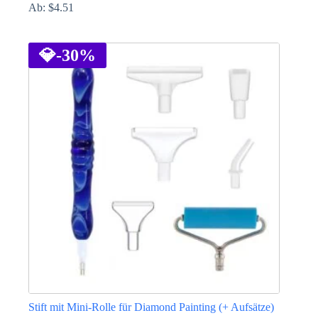
Ab:
$
4.51
Dieses
Produkt
weist
💎
-30%
mehrere
Varianten
auf.
Die
Optionen
können
auf
der
Produktseite
gewählt
werden
Stift mit Mini-Rolle für Diamond Painting (+ Aufsätze)