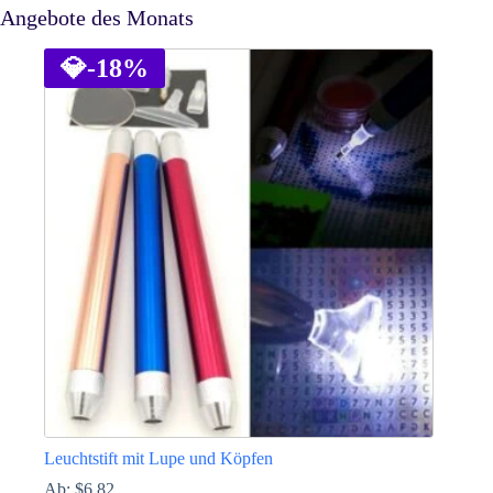
Angebote des Monats
💎
-18%
Leuchtstift mit Lupe und Köpfen
Ab:
$
6.82