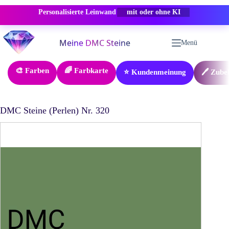
Personalisierte Leinwand
-50% RABATT
Zum
Inhalt
Menü
springen
🎨 Farben
🌈 Farbkarte
⭐ Kundenmeinung
🖊️ Zube
DMC Steine (Perlen) Nr. 320