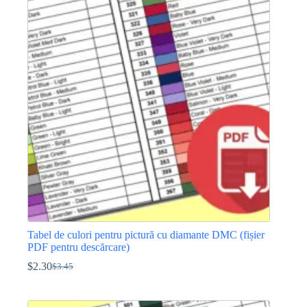
mai
multe
variații.
Opțiunile
pot
fi
alese
în
pagina
produsului.
Tabel de culori pentru pictură cu diamante DMC (fișier
PDF pentru descărcare)
$
2.30
$
3.45
Prețul
Prețul
inițial
curent
a
este: