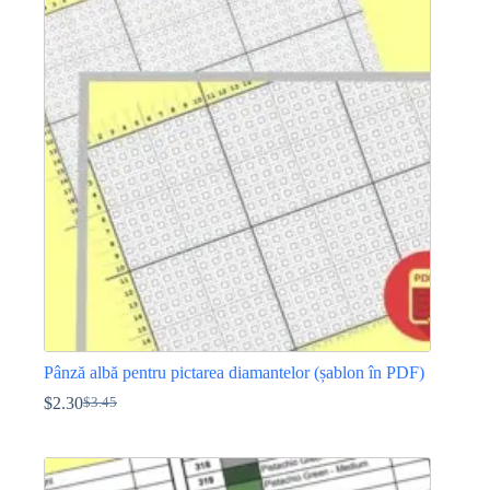
Pânză albă pentru pictarea diamantelor (șablon în PDF)
$
2.30
$
3.45
Prețul
Prețul
inițial
curent
Acest
a
este:
produs
fost:
$2.30.
are
$3.45.