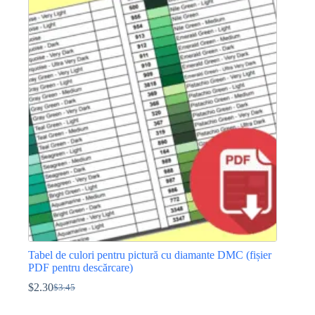
fost:
$2.30.
$3.45.
Tabel de culori pentru pictură cu diamante DMC (fișier
PDF pentru descărcare)
$
2.30
$
3.45
Prețul
Prețul
inițial
curent