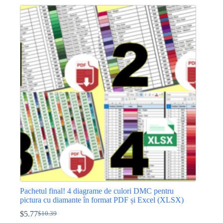
a
este:
fost:
$2.30.
$3.45.
Pachetul final! 4 diagrame de culori DMC pentru
pictura cu diamante în format PDF și Excel (XLSX)
$
5.77
$
10.39
Prețul
Prețul