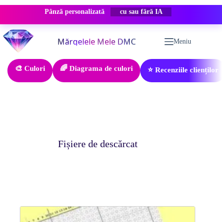
Pânză personalizată
cu sau fără IA
Sari
la
Meniu
conținut
🎨 Culori
🌈 Diagrama de culori
⭐ Recenziile clienților
Fișiere de descărcat