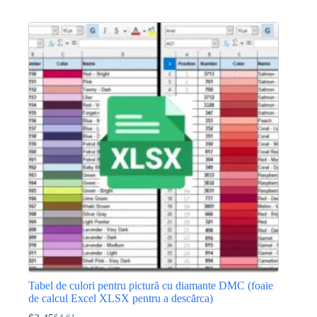
inițial
curent
a
este:
fost:
$5.77.
$10.39.
Tabel de culori pentru pictură cu diamante DMC (foaie
de calcul Excel XLSX pentru a descărca)