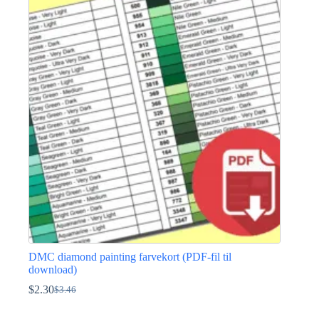
$3.46.
$2.30.
DMC diamond painting farvekort (PDF-fil til
download)
$
2.30
$
3.46
Den
Den
oprindelige
aktuelle