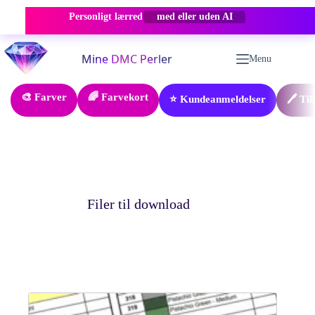
Personligt lærred
med eller uden AI
Fortsæt
til
Menu
indhold
🎨 Farver
🌈 Farvekort
⭐ Kundeanmeldelser
🖊️ Ti
Filer til download