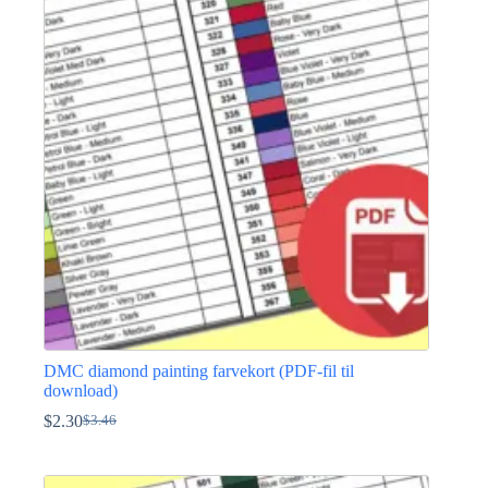
DMC diamond painting farvekort (PDF-fil til
download)
$
2.30
$
3.46
Den
Den
oprindelige
aktuelle
pris
pris
var:
er: