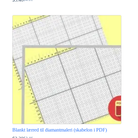
Den
Den
oprindelige
aktuelle
pris
pris
var:
er:
$4.61.
$3.46.
Blankt lærred til diamantmaleri (skabelon i PDF)