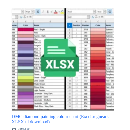
oprindelige
aktuelle
pris
pris
var:
er:
$10.39.
$5.77.
DMC diamond painting colour chart (Excel-regneark
XLSX til download)
$
3.46
$
4.61