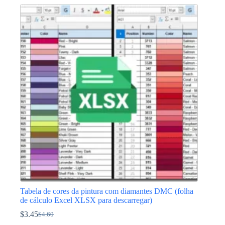
original
atual
era:
é:
$3.45.
$2.29.
Tabela de cores da pintura com diamantes DMC (folha
de cálculo Excel XLSX para descarregar)
$
3.45
$
4.60
O
O