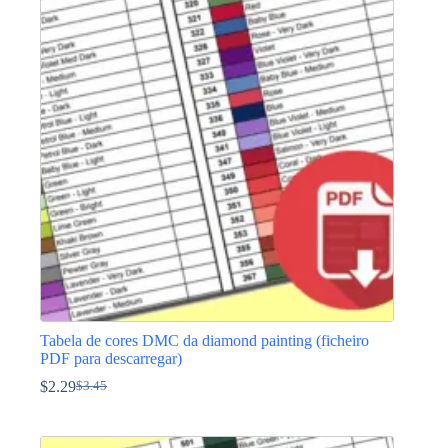
Tabela de cores DMC da diamond painting (ficheiro
PDF para descarregar)
$
2.29
$
3.45
O
O
preço
preço
original
atual
era:
é: