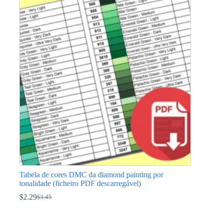
$3.45.
$2.29.
Tabela de cores DMC da diamond painting por
tonalidade (ficheiro PDF descarregável)
$
2.29
$
3.45
O
O
preço
preço