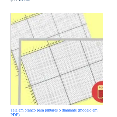
O
O
preço
preço
original
atual
era:
é:
$10.36.
$5.75.
Tela em branco para pintares o diamante (modelo em
PDF)