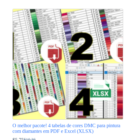
preço
preço
original
atual
era:
é:
$4.60.
$3.45.
O melhor pacote! 4 tabelas de cores DMC para pintura
com diamantes em PDF e Excel (XLSX)
$
5.75
$
10.36