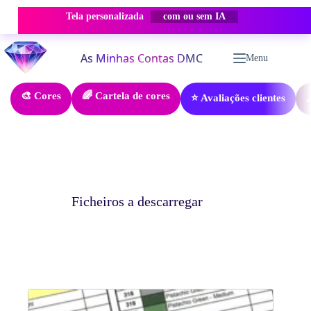
Tela personalizada
com ou sem IA
Pular
para
Menu
o
conteúdo
🎨 Cores
🌈 Cartela de cores
⭐ Avaliações clientes

Ficheiros a descarregar