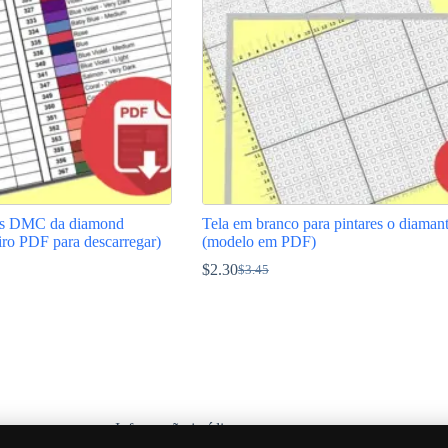
res DMC da diamond
Tela em branco para pintares o diaman
eiro PDF para descarregar)
(modelo em PDF)
$
2.30
$
3.45
O
O
preço
preço
original
atual
This
era:
é:
product
$3.45.
$2.30.
has
multiple
variants.
The
options
Informação jurídica
may