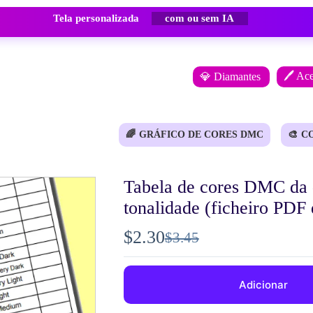
Tela personalizada
com ou sem IA
🖊️ Ac
💎 Diamantes
🌈
GRÁFICO DE CORES DMC
🎨
C
Tabela de cores DMC da 
tonalidade (ficheiro PDF 
$
2.30
$
3.45
O
O
preço
preço
Adicionar
original
atual
era:
é: