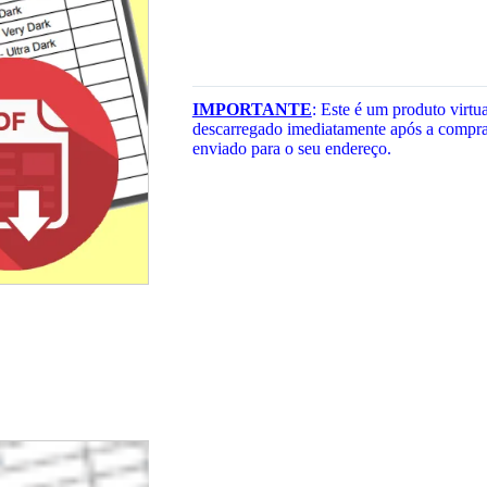
$3.45.
$2.30.
IMPORTANTE
: Este é um produto virtua
descarregado imediatamente após a compra
enviado para o seu endereço.