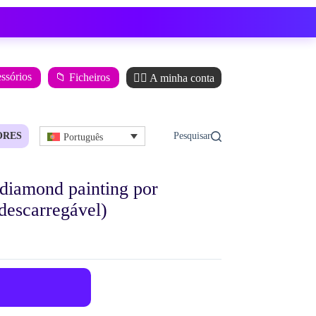
essórios
📁 Ficheiros
🙋‍♂️ A minha conta
ORES
Português
diamond painting por
descarregável)