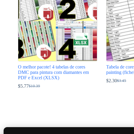
O melhor pacote! 4 tabelas de cores
Tabela de co
DMC para pintura com diamantes em
painting (fich
PDF e Excel (XLSX)
$
2.30
$
3.45
O
O
$
5.77
$
10.39
O
O
preço
preço
preço
preço
original
atual
original
atual
era:
é:
era:
é:
$3.45.
$2.30.
$10.39.
$5.77.