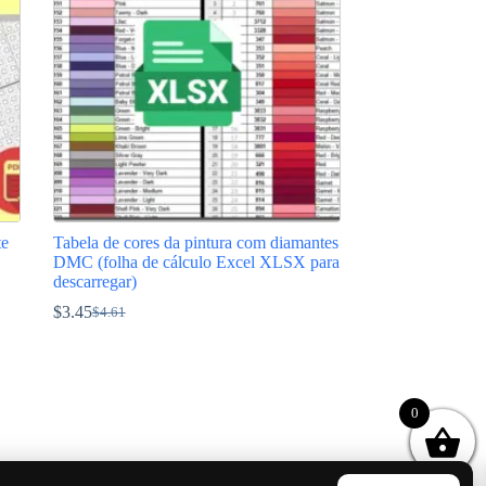
te
Tabela de cores da pintura com diamantes
DMC (folha de cálculo Excel XLSX para
descarregar)
$
3.45
$
4.61
O
O
preço
preço
original
atual
era:
é:
$4.61.
$3.45.
0