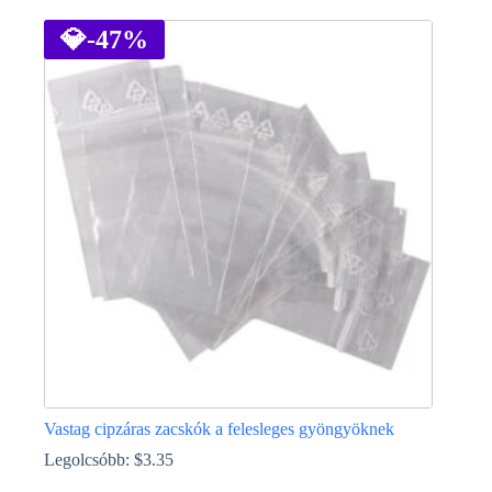
a
terméknek
💎
-47%
több
variációja
van.
A
változatok
a
termékoldalon
választhatók
ki
Vastag cipzáras zacskók a felesleges gyöngyöknek
Legolcsóbb:
$
3.35
Ennek