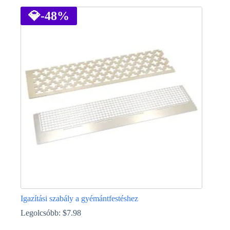
a
terméknek
💎
-48%
több
variációja
van.
A
változatok
a
termékoldalon
választhatók
ki
Igazítási szabály a gyémántfestéshez
Legolcsóbb:
$
7.98
Ennek