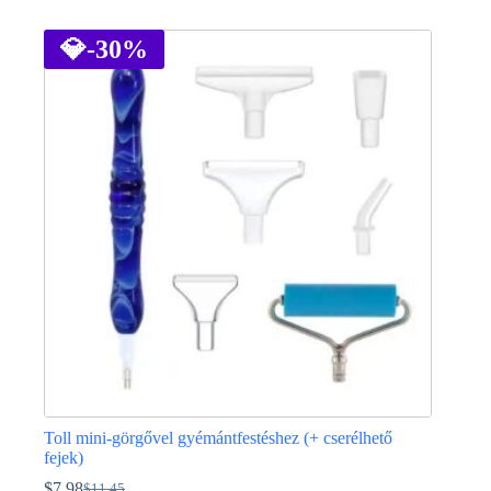
Ennek
a
terméknek
💎
-30%
több
variációja
van.
A
változatok
a
termékoldalon
választhatók
ki
Toll mini-görgővel gyémántfestéshez (+ cserélhető
fejek)
$
7.98
$
11.45