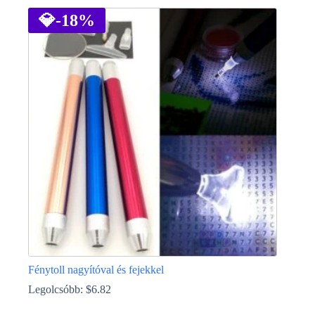
💎
-18%
Fénytoll nagyítóval és fejekkel
Legolcsóbb:
$
6.82
Ennek