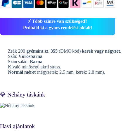
⚡ Több színre van szükséged?
Próbáld ki a gyors rendelési oldalt!
Zsák 200
gyémánt sz. 355
(DMC kód)
kerek vagy négyzet.
Szín:
Vörösbarna
Színcsalád:
Barna
Kiváló minőségű akril strass.
Normál méret
(négyzetek: 2,5 mm, kerek: 2,8 mm).
💎 Néhány táskánk
Havi ajánlatok