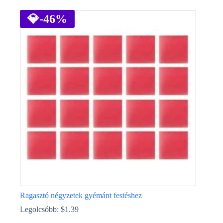
a
terméknek
💎
-46%
több
variációja
van.
A
változatok
a
termékoldalon
választhatók
ki
Ragasztó négyzetek gyémánt festéshez
Legolcsóbb:
$
1.39
Ennek