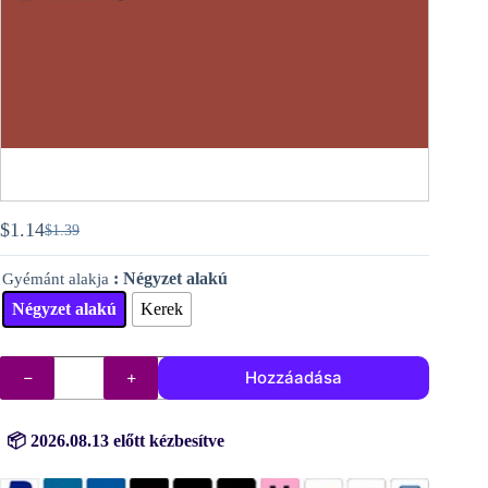
$
1.14
$
1.39
Original
Current
price
price
: Négyzet alakú
Gyémánt alakja
was:
is:
$1.39.
$1.14.
Négyzet alakú
Kerek
DMC
Hozzáadása
gyémántok
(kövek)
sz.
355
📦 2026.08.13 előtt kézbesítve
mennyiség