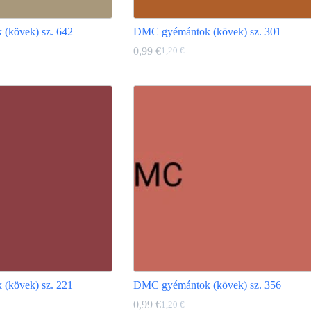
(kövek) sz. 642
DMC gyémántok (kövek) sz. 301
0,99
€
1,20
€
Original
Current
price
price
Ennek
was:
is:
a
1,20 €.
0,99 €.
terméknek
több
variációja
van.
A
változatok
a
termékoldalon
választhatók
ki
(kövek) sz. 221
DMC gyémántok (kövek) sz. 356
0,99
€
1,20
€
Original
Current