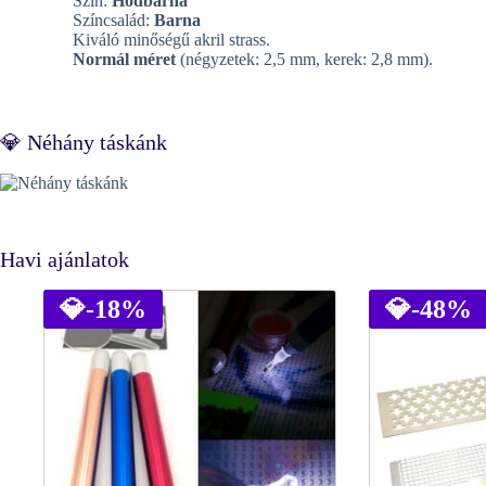
Szín:
Hódbarna
Színcsalád:
Barna
Kiváló minőségű akril strass.
Normál méret
(négyzetek: 2,5 mm, kerek: 2,8 mm).
💎 Néhány táskánk
Havi ajánlatok
💎
-18%
💎
-48%