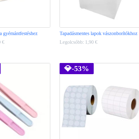
y a gyémántfestéshez
Tapadásmentes lapok vászonborítókhoz
0
€
Legolcsóbb:
1,90
€
Ennek
a
terméknek
💎
-53%
több
variációja
van.
A
változatok
a
termékoldalon
választhatók
ki