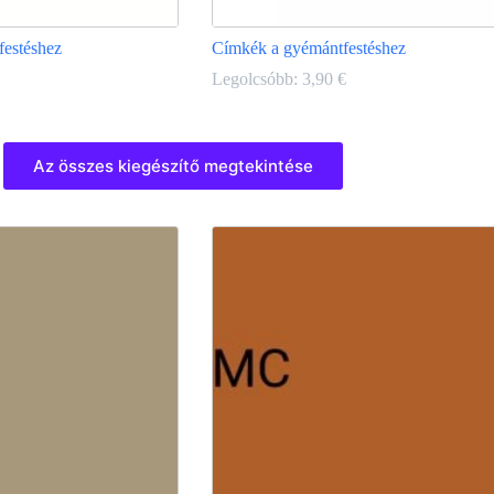
festéshez
Címkék a gyémántfestéshez
Legolcsóbb:
3,90
€
Ennek
a
Az összes kiegészítő megtekintése
terméknek
több
variációja
van.
A
változatok
a
termékoldalon
választhatók
ki