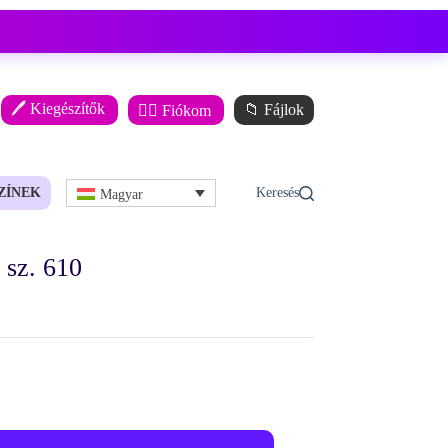
🖊️ Kiegészítők
📁 Fájlok
🙋‍♂️ Fiókom
ZÍNEK
Magyar
sz. 610