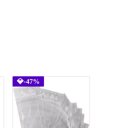
💎
-47%