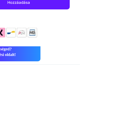
Hozzáadása
kséged?
si oldalt!