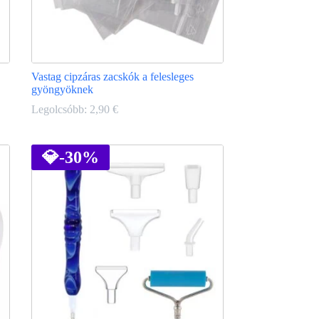
Vastag cipzáras zacskók a felesleges
gyöngyöknek
Legolcsóbb:
2,90
€
Ennek
a
terméknek
💎
-30%
több
variációja
van.
A
változatok
a
termékoldalon
választhatók
ki