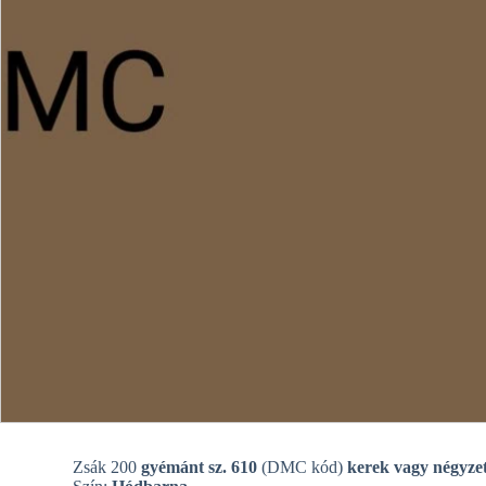
Zsák 200
gyémánt sz. 610
(DMC kód)
kerek vagy négyzet