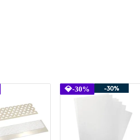
-30%
💎
-30%