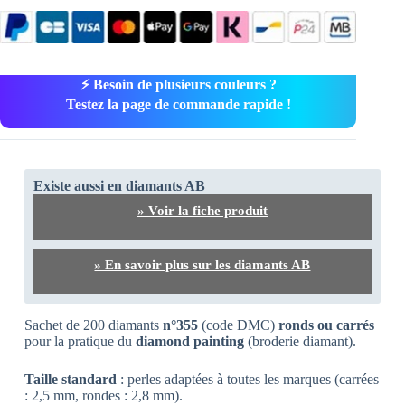
⚡ Besoin de plusieurs couleurs ?
Testez la page de commande rapide !
Existe aussi en diamants AB
» Voir la fiche produit
» En savoir plus sur les diamants AB
Sachet de 200 diamants
n°355
(code DMC)
ronds ou carrés
pour la pratique du
diamond painting
(broderie diamant).
Taille standard
: perles adaptées à toutes les marques (carrées
: 2,5 mm, rondes : 2,8 mm).