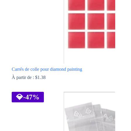
choisies
sur
la
page
du
produit
Carrés de colle pour diamond painting
À partir de :
$
1.38
Ce
produit
a
💎
-47%
plusieurs
variations.
Les
options
peuvent
être