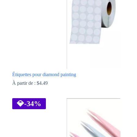
choisies
sur
la
page
du
produit
Étiquettes pour diamond painting
À partir de :
$
4.49
Ce
produit
a
💎
-34%
plusieurs
variations.
Les
options
peuvent
être