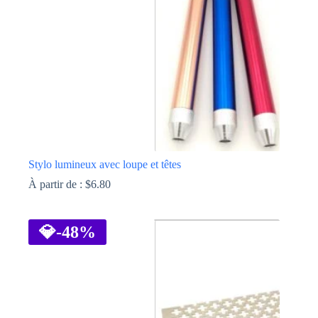
Stylo lumineux avec loupe et têtes
À partir de :
$
6.80
Ce
produit
a
💎
-48%
plusieurs
variations.
Les
options
peuvent
être