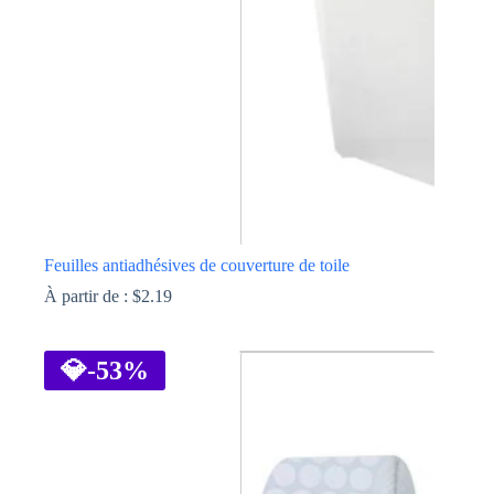
choisies
sur
la
page
du
produit
Feuilles antiadhésives de couverture de toile
À partir de :
$
2.19
Ce
produit
a
💎
-53%
plusieurs
variations.
Les
options
peuvent
être