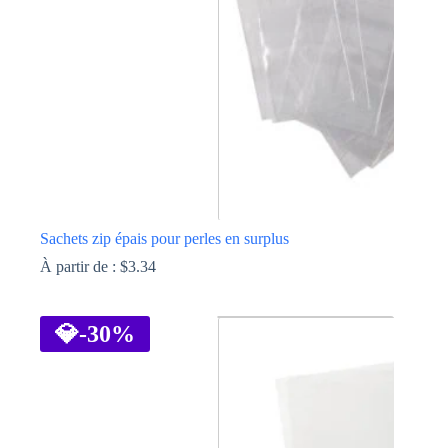
choisies
sur
la
page
du
produit
Sachets zip épais pour perles en surplus
À partir de :
$
3.34
Ce
produit
a
💎
-30%
plusieurs
variations.
Les
options
peuvent
être