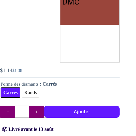
$
1.14
$
1.38
Le
Le
prix
prix
: Carrés
Forme des diamants
initial
actuel
était :
est :
Carrés
Ronds
$1.38.
$1.14.
quantité
Ajouter
de
Diamants
DMC
n°
📦 Livré avant le 13 août
355