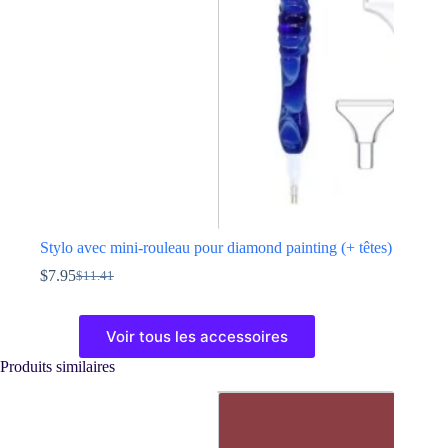
choisies
sur
la
page
du
produit
Stylo avec mini-rouleau pour diamond painting (+ têtes)
$
7.95
$
11.41
Le
Le
prix
prix
Ce
initial
actuel
produit
Voir tous les accessoires
était :
est :
a
$11.41.
$7.95.
plusieurs
Produits similaires
variations.
Les
options
peuvent
être