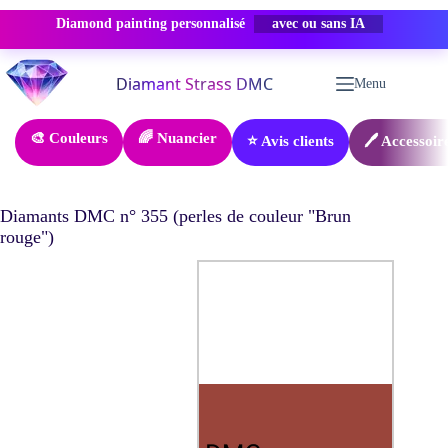
Diamond painting personnalisé
PROMO -50%
Passer
au
Menu
contenu
🎨 Couleurs
🌈 Nuancier
⭐ Avis clients
🖊️ Accessoir
Diamants DMC n° 355 (perles de couleur "Brun
rouge")