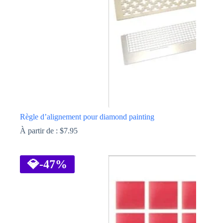
choisies
sur
la
page
du
produit
Règle d’alignement pour diamond painting
À partir de :
$
7.95
Ce
produit
a
💎
-47%
plusieurs
variations.
Les
options
peuvent
être