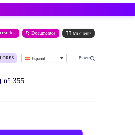
ccesorios
📁 Documentos
🙋‍♂️ Mi cuenta
LORES
Español
 n° 355