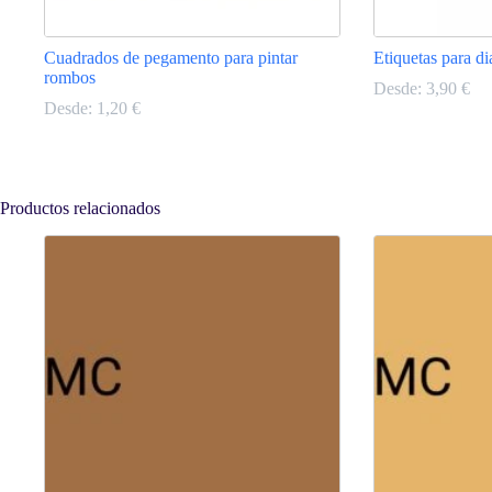
Cuadrados de pegamento para pintar
Etiquetas para d
rombos
Desde:
3,90
€
Desde:
1,20
€
Este
Este
producto
producto
tiene
tiene
múltiples
múltiples
Productos relacionados
variantes.
variantes.
Las
Las
opciones
opciones
se
se
pueden
pueden
elegir
elegir
en
en
la
la
página
página
de
de
producto
producto