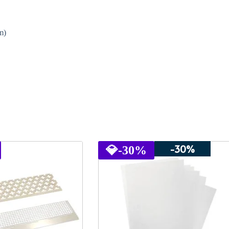
m)
-30%
💎
-30%