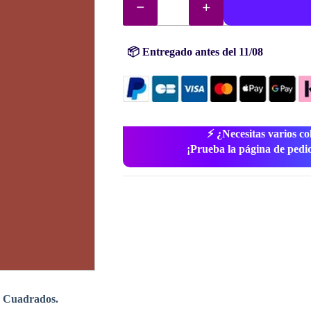
diamantes
(cuentas)
n°
355
cantidad
📦 Entregado antes del 11/08
⚡ ¿Necesitas varios co
¡Prueba la página de pedi
 Cuadrados.