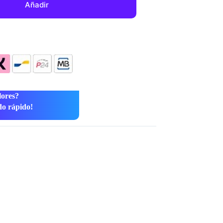
Añadir
lores?
do rápido!