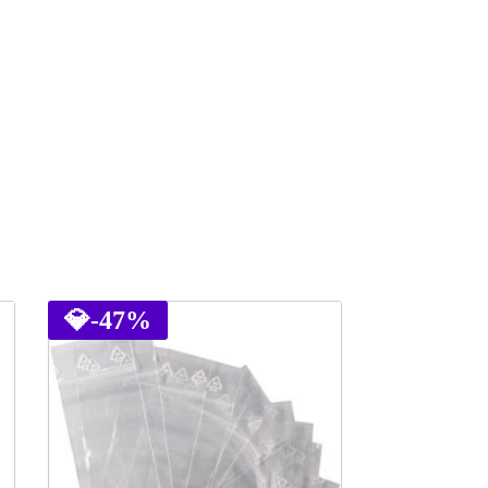
💎
-47%