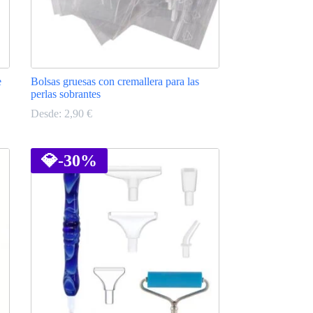
e
Bolsas gruesas con cremallera para las
perlas sobrantes
Desde:
2,90
€
Este
producto
tiene
💎
-30%
múltiples
variantes.
Las
opciones
se
pueden
elegir
en
la
página
de
producto