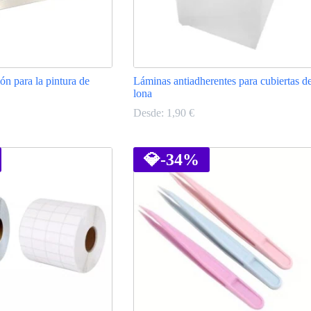
ón para la pintura de
Láminas antiadherentes para cubiertas d
lona
Desde:
1,90
€
Este
producto
tiene
💎
-34%
múltiples
variantes.
Las
opciones
se
pueden
elegir
en
la
página
de
producto