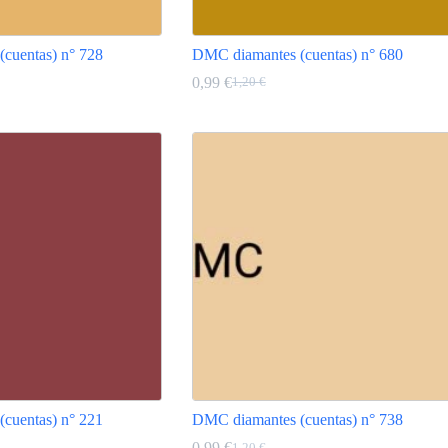
cuentas) n° 728
DMC diamantes (cuentas) n° 680
0,99
€
1,20
€
El
El
precio
precio
Este
original
actual
producto
era:
es:
tiene
1,20 €.
0,99 €.
múltiples
variantes.
Las
opciones
se
pueden
elegir
en
la
página
de
producto
cuentas) n° 221
DMC diamantes (cuentas) n° 738
0,99
€
1,20
€