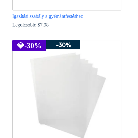
Igazítási szabály a gyémántfestéshez
Legolcsóbb:
$
7.98
Ennek
a
-30%
terméknek
💎
-30%
több
variációja
van.
A
változatok
a
termékoldalon
választhatók
ki