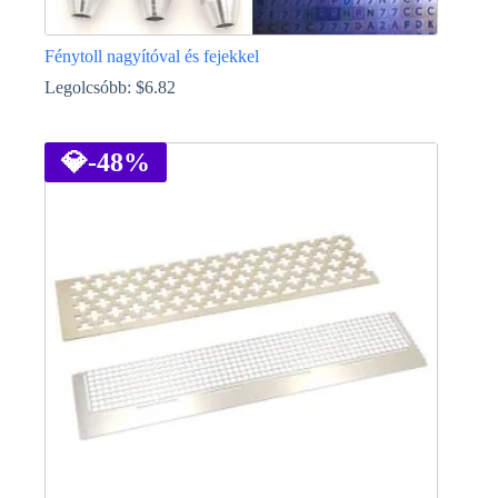
Fénytoll nagyítóval és fejekkel
Legolcsóbb:
$
6.82
Ennek
a
terméknek
💎
-48%
több
variációja
van.
A
változatok
a
termékoldalon
választhatók
ki