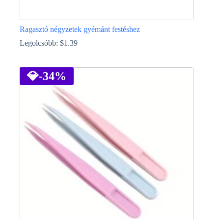
Ragasztó négyzetek gyémánt festéshez
Legolcsóbb:
$
1.39
Ennek
a
terméknek
💎
-34%
több
variációja
van.
A
változatok
a
termékoldalon
választhatók
ki