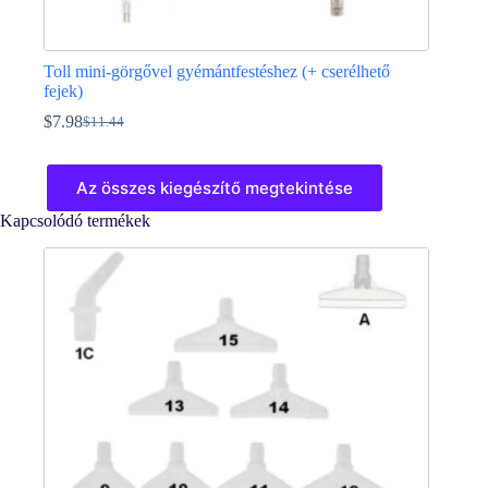
Toll mini-görgővel gyémántfestéshez (+ cserélhető
fejek)
$
7.98
$
11.44
Original
Current
price
price
Ennek
was:
is:
a
Az összes kiegészítő megtekintése
$11.44.
$7.98.
terméknek
több
Kapcsolódó termékek
variációja
van.
A
változatok
a
termékoldalon
választhatók
ki