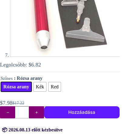
Legolcsóbb:
$
6.82
: Rózsa arany
Színes
Rózsa arany
Kék
Red
$
7.98
$
17.22
Original
Current
Fénytoll
price
price
Hozzáadása
nagyítóval
was:
is:
és
fejekkel
$17.22.
$7.98.
mennyiség
📦 2026.08.13 előtt kézbesítve