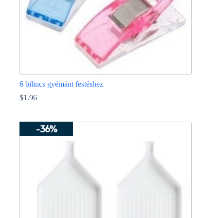
6 bilincs gyémánt festéshez
$
1.96
Ennek
a
-36%
terméknek
több
variációja
van.
A
változatok
a
termékoldalon
választhatók
ki