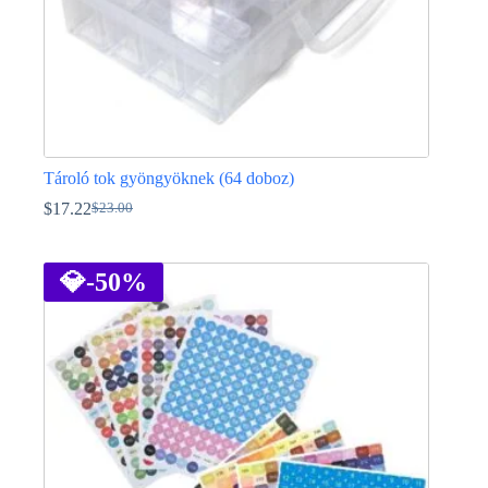
Tároló tok gyöngyöknek (64 doboz)
$
17.22
$
23.00
Original
Current
price
price
was:
is:
$23.00.
$17.22.
💎
-50%