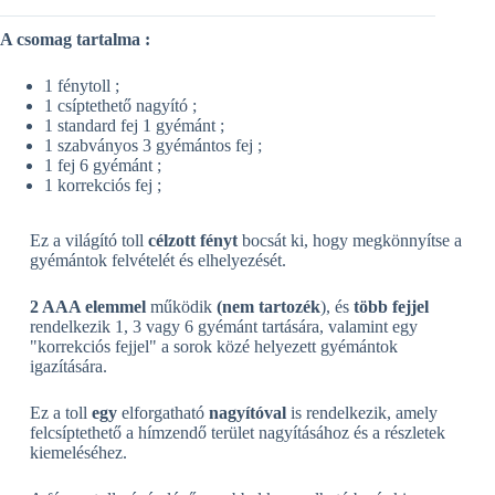
A csomag tartalma :
1 fénytoll ;
1 csíptethető nagyító ;
1 standard fej 1 gyémánt ;
1 szabványos 3 gyémántos fej ;
1 fej 6 gyémánt ;
1 korrekciós fej ;
Ez a világító toll
célzott fényt
bocsát ki, hogy megkönnyítse a
gyémántok felvételét és elhelyezését.
2 AAA elemmel
működik
(nem tartozék
), és
több fejjel
rendelkezik 1, 3 vagy 6 gyémánt tartására, valamint egy
"korrekciós fejjel" a sorok közé helyezett gyémántok
igazítására.
Ez a toll
egy
elforgatható
nagyítóval
is rendelkezik, amely
felcsíptethető a hímzendő terület nagyításához és a részletek
kiemeléséhez.