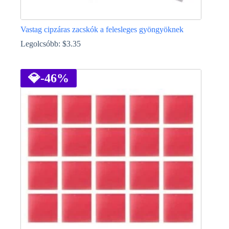
Vastag cipzáras zacskók a felesleges gyöngyöknek
Legolcsóbb:
$
3.35
Ennek
a
terméknek
💎
-46%
több
variációja
van.
A
változatok
a
termékoldalon
választhatók
ki