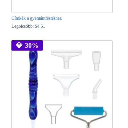
Címkék a gyémántfestéshez
Legolcsóbb:
$
4.51
Ennek
a
terméknek
💎
-30%
több
variációja
van.
A
változatok
a
termékoldalon
választhatók
ki