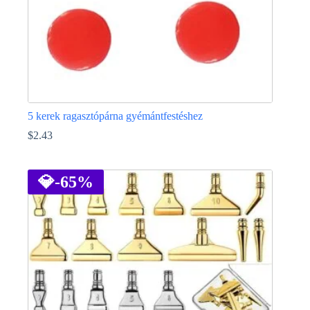
5 kerek ragasztópárna gyémántfestéshez
$
2.43
💎
-65%