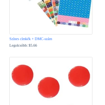
Színes címkék + DMC-szám
Legolcsóbb:
$
5.66
Ennek
a
terméknek
több
variációja
van.
A
változatok
a
termékoldalon
választhatók
ki