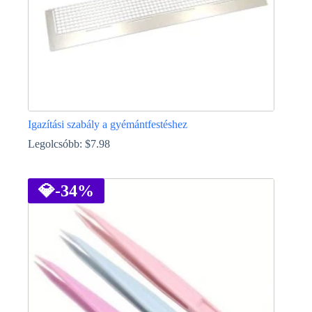
Igazítási szabály a gyémántfestéshez
Legolcsóbb:
$
7.98
Ennek
a
terméknek
💎
-34%
több
variációja
van.
A
változatok
a
termékoldalon
választhatók
ki