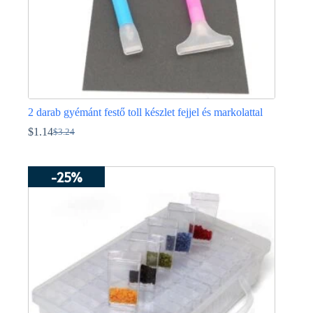
2 darab gyémánt festő toll készlet fejjel és markolattal
$
1.14
$
3.24
Original
Current
price
price
was:
is:
-25%
$3.24.
$1.14.