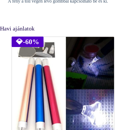
A fény a toll végén lévő gombbal kapcsolható be és ki.
Havi ajánlatok
💎
-60%