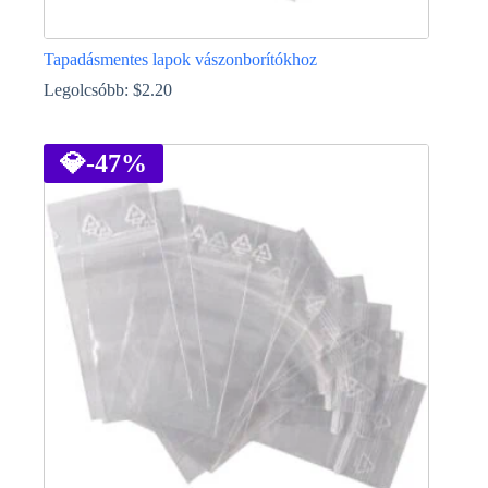
Tapadásmentes lapok vászonborítókhoz
Legolcsóbb:
$
2.20
Ennek
a
terméknek
💎
-47%
több
variációja
van.
A
változatok
a
termékoldalon
választhatók
ki