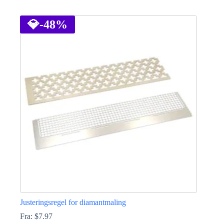
Dette
vare
har
💎
-48%
flere
varianter.
Mulighederne
kan
vælges
på
varesiden
Justeringsregel for diamantmaling
Fra:
$
7.97