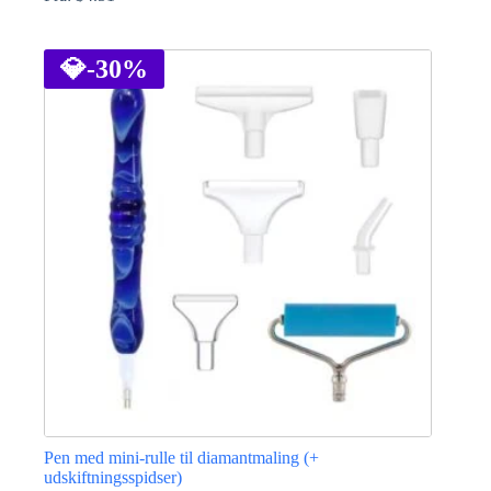
Dette
vare
har
💎
-30%
flere
varianter.
Mulighederne
kan
vælges
på
varesiden
Pen med mini-rulle til diamantmaling (+
udskiftningsspidser)