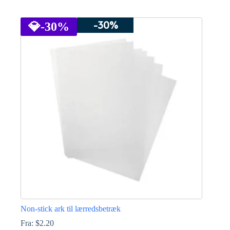
Dette
vare
-30%
har
💎
-30%
flere
varianter.
Mulighederne
kan
vælges
på
varesiden
Non-stick ark til lærredsbetræk
Fra:
$
2.20