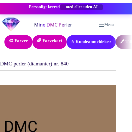
Personligt lærred
-50% RABAT
Fortsæt
til
Menu
indhold
🎨 Farver
🌈 Farvekort
⭐ Kundeanmeldelser
🖊️ Ti
DMC perler (diamanter) nr. 840