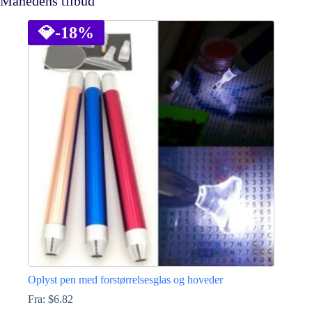
Månedens tilbud
💎
-18%
Oplyst pen med forstørrelsesglas og hoveder
Fra:
$
6.82