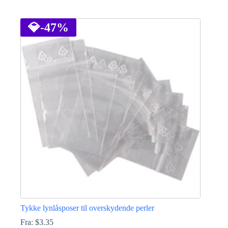
Dette
vare
har
💎
-47%
flere
varianter.
Mulighederne
kan
vælges
på
varesiden
Tykke lynlåsposer til overskydende perler
Fra:
$
3.35