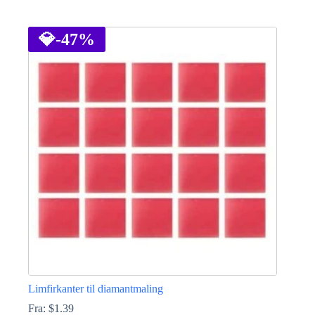
Dette
vare
har
💎
-47%
flere
varianter.
Mulighederne
kan
vælges
på
varesiden
Limfirkanter til diamantmaling
Fra:
$
1.39