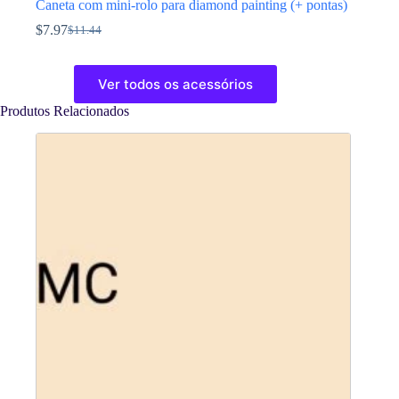
Caneta com mini-rolo para diamond painting (+ pontas)
$
7.97
$
11.44
O
O
preço
preço
This
original
atual
product
Ver todos os acessórios
era:
é:
has
$11.44.
$7.97.
multiple
Produtos Relacionados
variants.
The
options
may
be
chosen
on
the
product
page