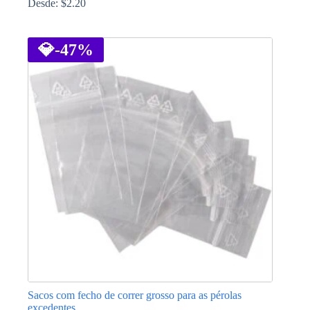
Desde:
$
2.20
This
product
has
💎
-47%
multiple
variants.
The
options
may
be
chosen
on
the
product
page
Sacos com fecho de correr grosso para as pérolas
excedentes