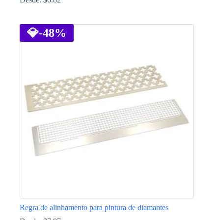
This
product
has
💎
-48%
multiple
variants.
The
options
may
be
chosen
on
the
product
page
Regra de alinhamento para pintura de diamantes