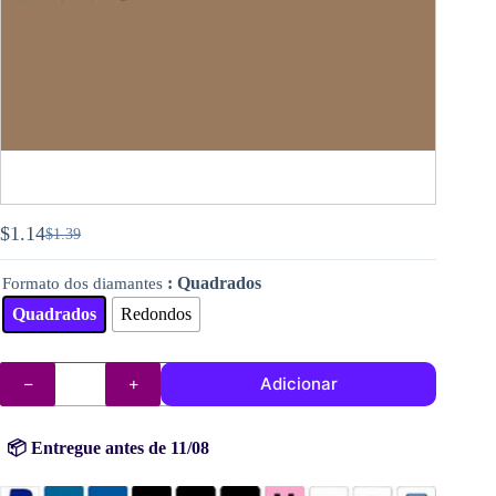
$
1.14
$
1.39
O
O
preço
preço
: Quadrados
Formato dos diamantes
original
atual
era:
é:
Quadrados
Redondos
$1.39.
$1.14.
Quantidade
Adicionar
de
DMC
diamantes
(contas)
📦 Entregue antes de 11/08
n°
840