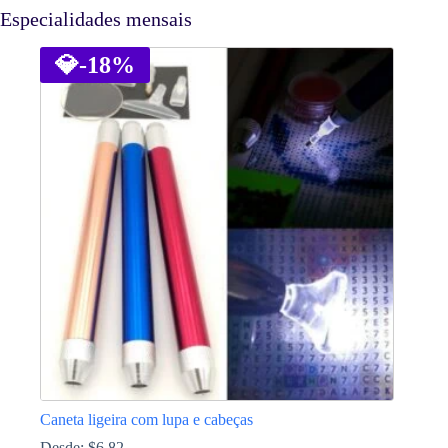
Especialidades mensais
💎
-18%
Caneta ligeira com lupa e cabeças
Desde:
$
6.82