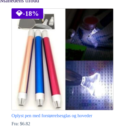
Månedens tilbud
💎
-18%
Oplyst pen med forstørrelsesglas og hoveder
Fra:
$
6.82