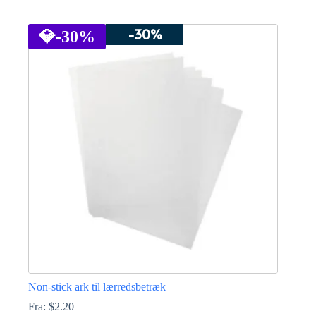
Dette
vare
-30%
har
💎
-30%
flere
varianter.
Mulighederne
kan
vælges
på
varesiden
Non-stick ark til lærredsbetræk
Fra:
$
2.20