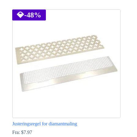
Dette
vare
har
💎
-48%
flere
varianter.
Mulighederne
kan
vælges
på
varesiden
Justeringsregel for diamantmaling
Fra:
$
7.97