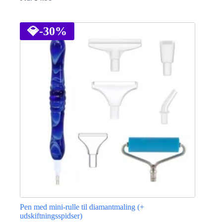
Dette
vare
har
💎
-30%
flere
varianter.
Mulighederne
kan
vælges
på
varesiden
Pen med mini-rulle til diamantmaling (+
udskiftningsspidser)