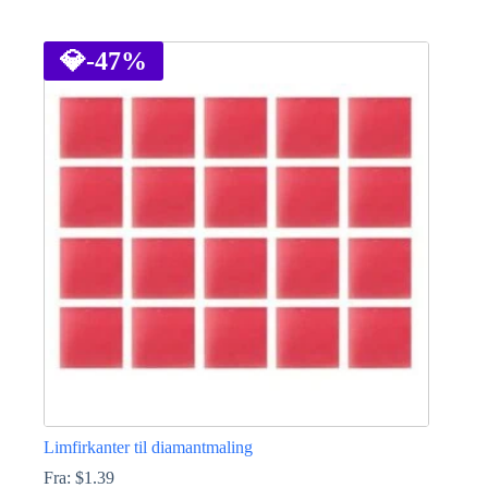
Dette
vare
har
💎
-47%
flere
varianter.
Mulighederne
kan
vælges
på
varesiden
Limfirkanter til diamantmaling
Fra:
$
1.39