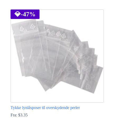
Dette
vare
har
💎
-47%
flere
varianter.
Mulighederne
kan
vælges
på
varesiden
Tykke lynlåsposer til overskydende perler
Fra:
$
3.35