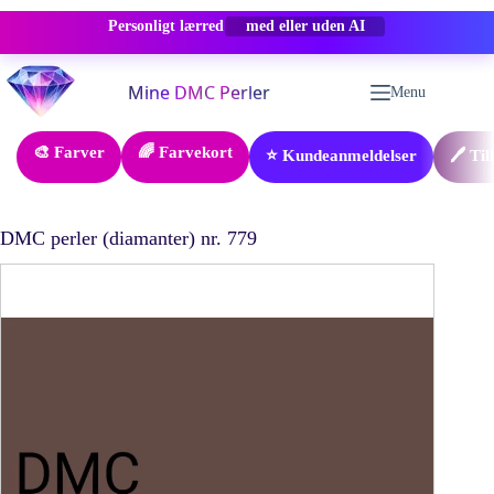
Personligt lærred
-50% RABAT
Fortsæt
til
Menu
indhold
🎨 Farver
🌈 Farvekort
⭐ Kundeanmeldelser
🖊️ Ti
DMC perler (diamanter) nr. 779