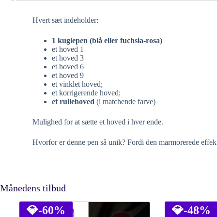
Hvert sæt indeholder:
1 kuglepen (blå eller fuchsia-rosa)
et hoved 1
et hoved 3
et hoved 6
et hoved 9
et vinklet hoved;
et korrigerende hoved;
et rullehoved
(i matchende farve)
Mulighed for at sætte et hoved i hver ende.
Hvorfor er denne pen så unik? Fordi den marmorerede effekt 
Månedens tilbud
💎
-60%
💎
-48%