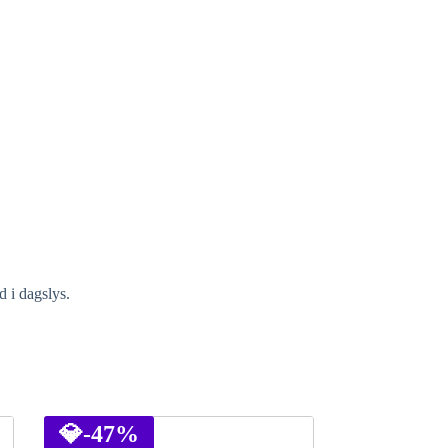
d i dagslys.
💎
-47%