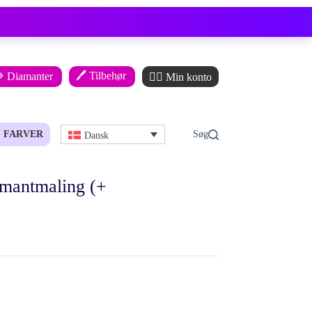
🖊️ Tilbehør
 Diamanter
🙋‍♂️ Min konto
FARVER
Dansk
iamantmaling (+