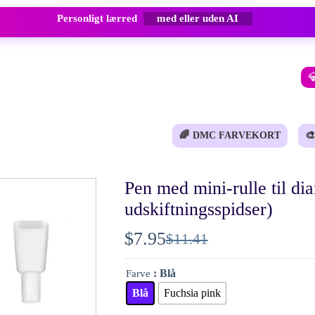
Personligt lærred
med eller uden AI

🌈
DMC FARVEKORT
🎨
Pen med mini-rulle til d
udskiftningsspidser)
$
7.95
$
11.41
Den
Den
oprindelige
aktuelle
: Blå
Farve
pris
pris
Blå
Fuchsia pink
var:
er: