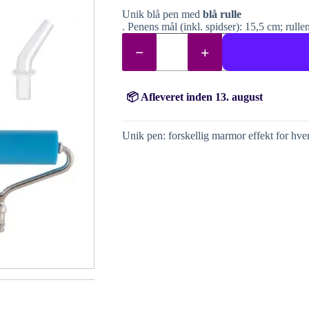
$11.41.
$7.95.
Unik blå pen med
blå rulle
. Penens mål (inkl. spidser): 15,5 cm; rull
Pen
med
mini-
rulle
til
diamantmaling
📦 Afleveret inden 13. august
(+
udskiftningsspidser)
antal
Unik pen: forskellig marmor effekt for hver