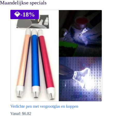
Maandelijkse specials
💎
-18%
Verlichte pen met vergrootglas en koppen
Vanaf:
$
6.82