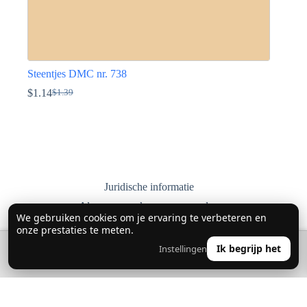
Steentjes DMC nr. 738
$
1.14
$
1.39
Oorspronkelijke
Huidige
prijs
prijs
Dit
was:
is:
product
$1.39.
$1.14.
heeft
meerdere
variaties.
Deze
optie
Juridische informatie
kan
Algemene verkoopvoorwaarden
gekozen
We gebruiken cookies om je ervaring te verbeteren en
worden
Privacybeleid
onze prestaties te meten.
op
Levering, retourneren en ruilen
de
🔍
0
Ik begrijp het
Instellingen
👤
productpagina
Contact