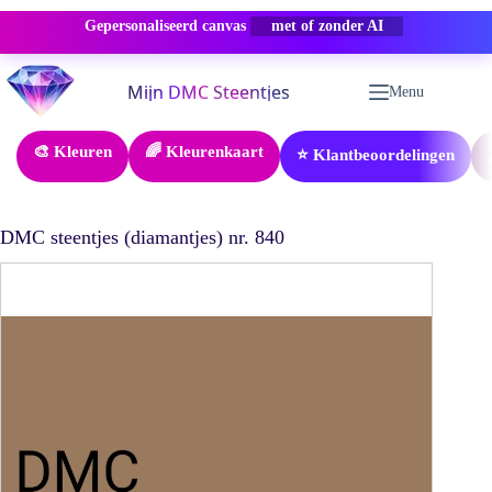
Gepersonaliseerd canvas
-50% KORTING
Ga
naar
Menu
de
inhoud
🎨 Kleuren
🌈 Kleurenkaart
⭐ Klantbeoordelingen
DMC steentjes (diamantjes) nr. 840