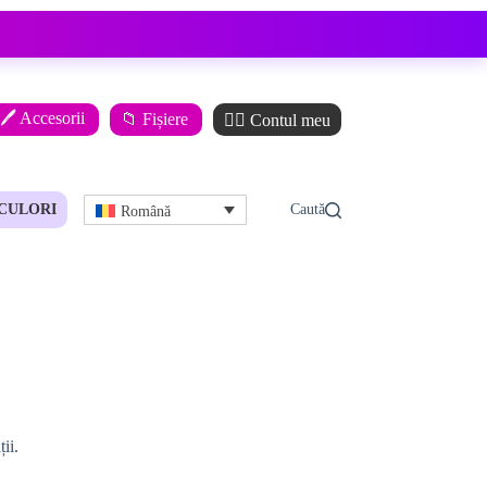
🖊️ Accesorii
📁 Fișiere
🙋‍♂️ Contul meu
CULORI
Română
ii.