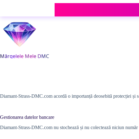
Sari
la
conținut
Diamant-Strass-DMC.com acordă o importanță deosebită protecției și secur
Gestionarea datelor bancare
Diamant-Strass-DMC.com nu stochează și nu colectează niciun număr de c