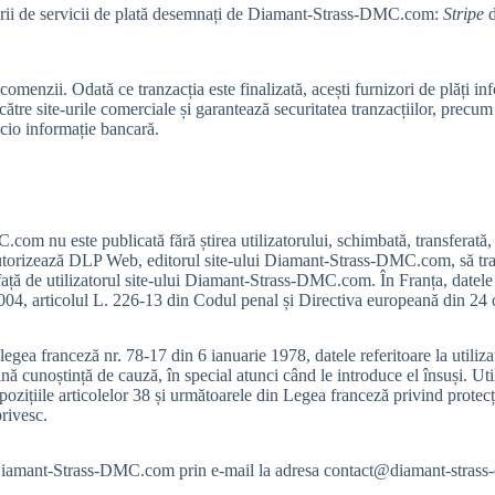
tatorii de servicii de plată desemnați de Diamant-Strass-DMC.com:
Stripe
d
 comenzii. Odată ce tranzacția este finalizată, acești furnizori de plăț
către site-urile comerciale și garantează securitatea tranzacțiilor, precu
cio informație bancară.
.com nu este publicată fără știrea utilizatorului, schimbată, transferată
autorizează DLP Web, editorul site-ului Diamant-Strass-DMC.com, să tran
r față de utilizatorul site-ului Diamant-Strass-DMC.com. În Franța, datele
004, articolul L. 226-13 din Codul penal și Directiva europeană din 24
ea franceză nr. 78-17 din 6 ianuarie 1978, datele referitoare la utilizat
lină cunoștință de cauză, în special atunci când le introduce el însuși. 
pozițiile articolelor 38 și următoarele din Legea franceză privind protecți
privesc.
e Diamant-Strass-DMC.com prin e-mail la adresa
contact@diamant-stras