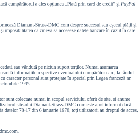
acă cumpărătorul a ales opțiunea „Plată prin card de credit” și
PayPal
i informează Diamant-Strass-DMC.com despre succesul sau eșecul plății și
m și imposibilitatea ca cineva să acceseze datele bancare în cazul în care
, cedată sau vândută pe niciun suport terților. Numai asumarea
smită informațiile respective eventualului cumpărător care, la rândul
 cu caracter personal sunt protejate în special prin Legea franceză nr.
 octombrie 1995.
or sunt colectate numai în scopul serviciului oferit de site, și anume
Utilizatorul site-ului Diamant-Strass-DMC.com este apoi informat dacă
a datelor 78-17 din 6 ianuarie 1978, toți utilizatorii au dreptul de acces,
s-dmc.com
.