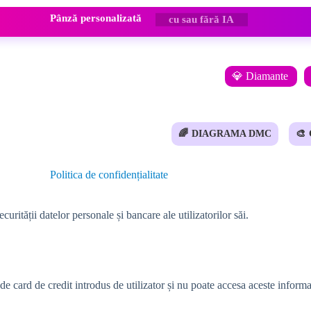
Pânză personalizată
cu sau fără IA
💎 Diamante
🌈
DIAGRAMA DMC
🎨
Politica de confidențialitate
ității datelor personale și bancare ale utilizatorilor săi.
ard de credit introdus de utilizator și nu poate accesa aceste informaț