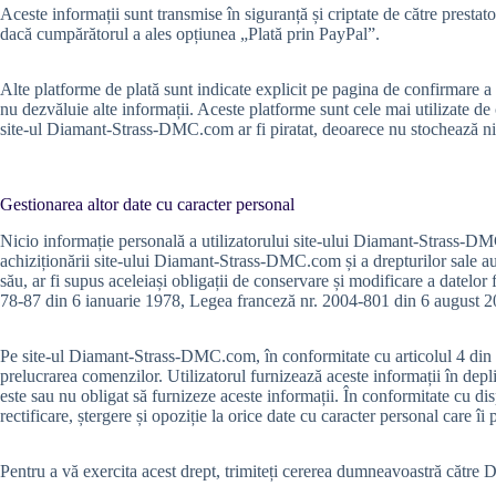
Aceste informații sunt transmise în siguranță și criptate de către pres
dacă cumpărătorul a ales opțiunea „Plată prin PayPal”.
Alte platforme de plată sunt indicate explicit pe pagina de confirmare a
nu dezvăluie alte informații. Aceste platforme sunt cele mai utilizate de 
site-ul Diamant-Strass-DMC.com ar fi piratat, deoarece nu stochează ni
Gestionarea altor date cu caracter personal
Nicio informație personală a utilizatorului site-ului Diamant-Strass-DMC
achiziționării site-ului Diamant-Strass-DMC.com și a drepturilor sale 
său, ar fi supus aceleiași obligații de conservare și modificare a datelo
78-87 din 6 ianuarie 1978, Legea franceză nr. 2004-801 din 6 august 2
Pe site-ul Diamant-Strass-DMC.com, în conformitate cu articolul 4 din leg
prelucrarea comenzilor. Utilizatorul furnizează aceste informații în dep
este sau nu obligat să furnizeze aceste informații. În conformitate cu dis
rectificare, ștergere și opoziție la orice date cu caracter personal care îi 
Pentru a vă exercita acest drept, trimiteți cererea dumneavoastră cătr