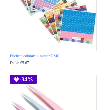
în
pagina
produsului.
Etichete colorate + număr DMC
De la:
$
5.67
Acest
produs
are
💎
-34%
mai
multe
variații.
Opțiunile
pot
fi
alese