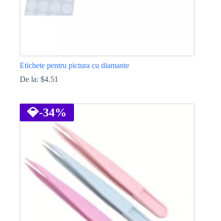
Etichete pentru pictura cu diamante
De la:
$
4.51
Acest
produs
are
💎
-34%
mai
multe
variații.
Opțiunile
pot
fi
alese
în
pagina
produsului.