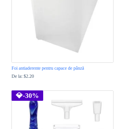
Foi antiaderente pentru capace de pânză
De la:
$
2.20
Acest
produs
are
💎
-30%
mai
multe
variații.
Opțiunile
pot
fi