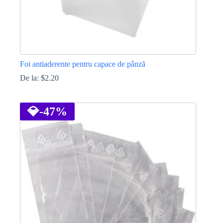
Foi antiaderente pentru capace de pânză
De la:
$
2.20
Acest
produs
are
💎
-47%
mai
multe
variații.
Opțiunile
pot
fi
alese
în
pagina
produsului.