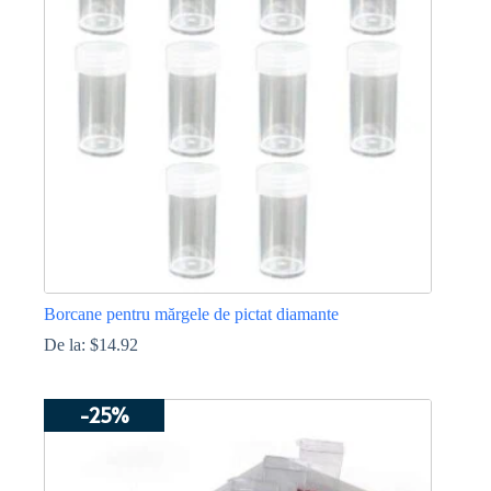
Borcane pentru mărgele de pictat diamante
De la:
$
14.92
Acest
produs
-25%
are
mai
multe
variații.