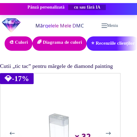
Pânză personalizată
REDUCERE -50%
Sari
la
Meniu
conținut
🎨 Culori
🌈 Diagrama de culori
⭐ Recenziile clienților
Cutii „tic tac” pentru mărgele de diamond painting
💎
-17%