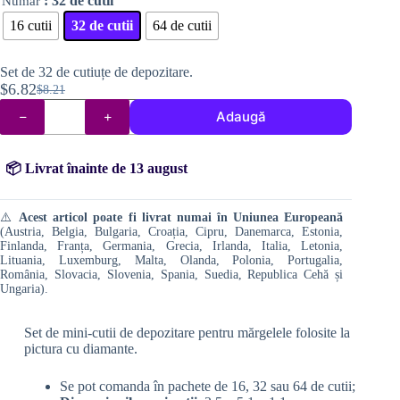
: 32 de cutii
Număr
16 cutii
32 de cutii
64 de cutii
Set de 32 de cutiuțe de depozitare.
$
6.82
$
8.21
Prețul
Prețul
Cantitate
inițial
curent
Adaugă
Cutii
a
este:
„tic
tac”
fost:
$6.82.
pentru
📦 Livrat înainte de 13 august
$8.21.
mărgele
de
diamond
⚠️
Acest articol poate fi livrat numai în Uniunea Europeană
painting
(Austria, Belgia, Bulgaria, Croația, Cipru, Danemarca, Estonia,
Finlanda, Franța, Germania, Grecia, Irlanda, Italia, Letonia,
Lituania, Luxemburg, Malta, Olanda, Polonia, Portugalia,
România, Slovacia, Slovenia, Spania, Suedia, Republica Cehă și
Ungaria).
Set de mini-cutii de depozitare pentru mărgelele folosite la
pictura cu diamante.
Se pot comanda în pachete de 16, 32 sau 64 de cutii;