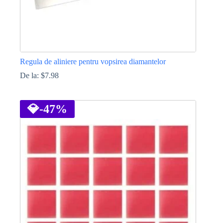
Regula de aliniere pentru vopsirea diamantelor
De la:
$
7.98
Acest
produs
are
💎
-47%
mai
multe
variații.
Opțiunile
pot
fi
alese
în
pagina
produsului.