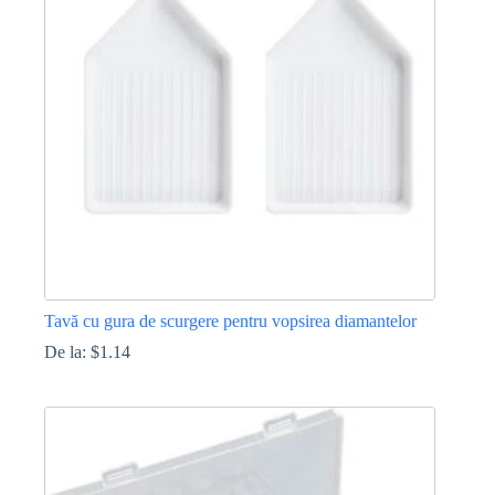
Tavă cu gura de scurgere pentru vopsirea diamantelor
De la:
$
1.14
Acest
produs
are
mai
multe
variații.