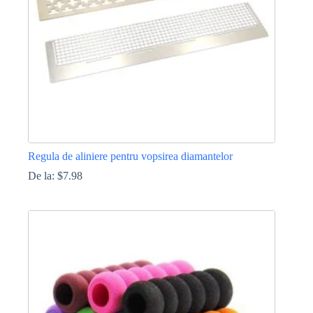
Regula de aliniere pentru vopsirea diamantelor
De la:
$
7.98
Acest
produs
are
mai
multe
variații.
Opțiunile
pot
fi
alese