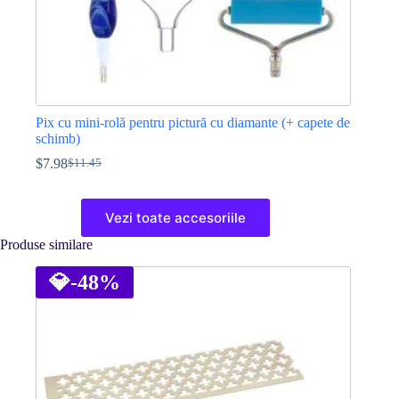
Pix cu mini-rolă pentru pictură cu diamante (+ capete de
schimb)
$
7.98
$
11.45
Prețul
Prețul
inițial
curent
Acest
a
este:
produs
Vezi toate accesoriile
fost:
$7.98.
are
$11.45.
mai
Produse similare
multe
variații.
💎
-48%
Opțiunile
pot
fi
alese
în
pagina
produsului.