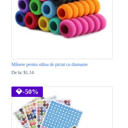
în
pagina
produsului.
Mânere pentru stilou de pictat cu diamante
De la:
$
1.14
Acest
produs
are
💎
-50%
mai
multe
variații.
Opțiunile
pot
fi
alese