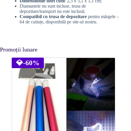
Dimensiunile unei cutii
: 2,5 x 5,1 x 1,1 cm;
Diamantele nu sunt incluse, trusa de
depozitare/transport nu este inclusă;
Compatibil cu trusa de depozitare
pentru mărgele –
64 de cutiuțe, disponibilă pe site-ul nostru.
Promoții lunare
💎
-60%