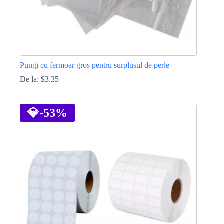
Pungi cu fermoar gros pentru surplusul de perle
De la:
$
3.35
Acest
produs
are
💎
-53%
mai
multe
variații.
Opțiunile
pot
fi
alese
în
pagina
produsului.