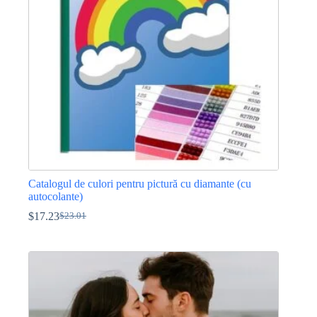
fi
alese
în
pagina
produsului.
Catalogul de culori pentru pictură cu diamante (cu
autocolante)
$
17.23
$
23.01
Prețul
Prețul
inițial
curent
a
este:
fost:
$17.23.
$23.01.