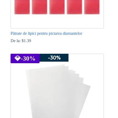
Pătrate de lipici pentru pictarea diamantelor
De la:
$
1.39
Acest
produs
-30%
are
💎
-30%
mai
multe
variații.
Opțiunile
pot
fi
alese
în
pagina
produsului.