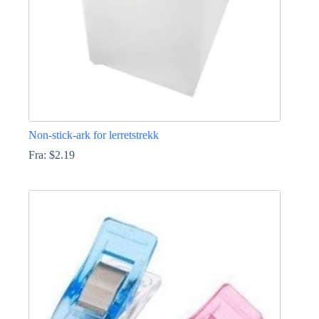
Non-stick-ark for lerretstrekk
Fra:
$
2.19
Dette
produktet
har
flere
varianter.
Alternativene
kan
velges
på
produktsiden