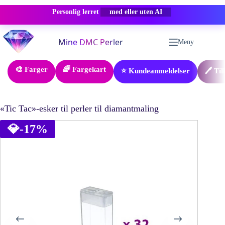
Personlig lerret
-50% RABATT
Hopp
til
Meny
innholdet
🎨 Farger
🌈 Fargekart
⭐ Kundeanmeldelser
🖊️ Ti
«Tic Tac»-esker til perler til diamantmaling
💎
-17%