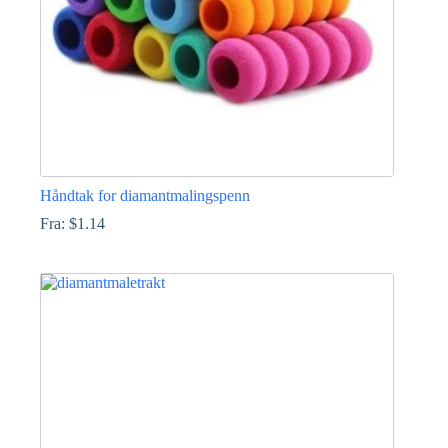
Håndtak for diamantmalingspenn
Fra:
$
1.14
Dette
produktet
har
flere
varianter.
Alternativene
kan
velges
på
produktsiden