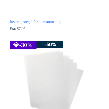
Justeringsregel for diamantmaling
Fra:
$
7.95
Dette
produktet
-30%
har
💎
-30%
flere
varianter.
Alternativene
kan
velges
på
produktsiden