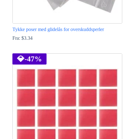
Tykke poser med glidelås for overskuddsperler
Fra:
$
3.34
Dette
produktet
har
💎
-47%
flere
varianter.
Alternativene
kan
velges
på
produktsiden