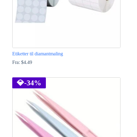
Etiketter til diamantmaling
Fra:
$
4.49
Dette
produktet
har
💎
-34%
flere
varianter.
Alternativene
kan
velges
på
produktsiden