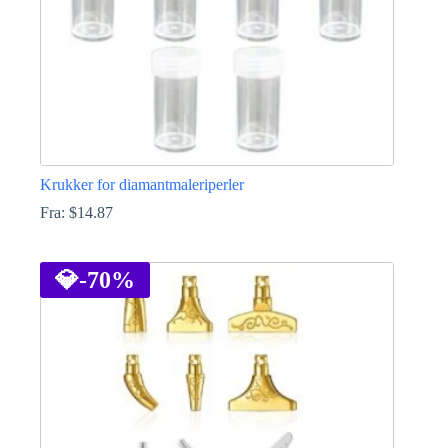
Krukker for diamantmaleriperler
Fra:
$
14.87
Dette
produktet
har
💎
-70%
flere
varianter.
Alternativene
kan
velges
på
produktsiden