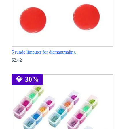
5 runde limputer for diamantmaling
$
2.42
💎
-30%