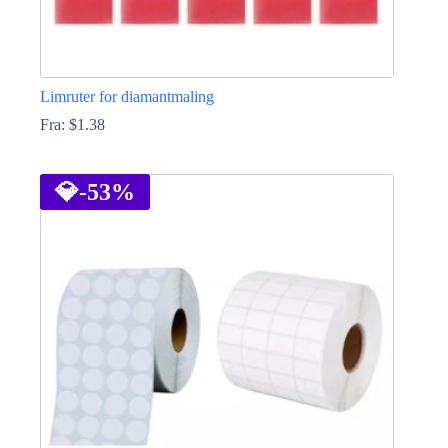
Limruter for diamantmaling
Fra:
$
1.38
Dette
produktet
har
💎
-53%
flere
varianter.
Alternativene
kan
velges
på
produktsiden