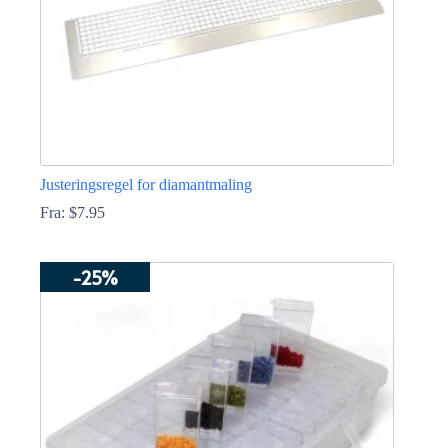
Justeringsregel for diamantmaling
Fra:
$
7.95
Dette
produktet
-25%
har
flere
varianter.
Alternativene
kan
velges
på
produktsiden