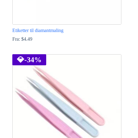
Etiketter til diamantmaling
Fra:
$
4.49
Dette
produktet
har
💎
-34%
flere
varianter.
Alternativene
kan
velges
på
produktsiden