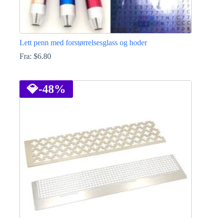
Lett penn med forstørrelsesglass og hoder
Fra:
$
6.80
Dette
produktet
har
💎
-48%
flere
varianter.
Alternativene
kan
velges
på
produktsiden