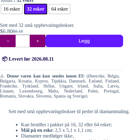
: 32 esker
Antall
16 esker
32 esker
64 esker
Sett med 32 små oppbevaringsbokser.
$
6.80
$
8.18
Opprinnelig
Nåværende
«Tic
pris
pris
Legg
Tac»-
var:
er:
esker
til
$8.18.
$6.80.
perler
📦 Levert før 2026.08.11
til
diamantmaling
antall
⚠️
Denne varen kan kun sendes innen EU
(Østerrike, Belgia,
Bulgaria, Kroatia, Kypros, Tsjekkia, Danmark, Estland, Finland,
Frankrike, Tyskland, Hellas, Ungarn, Irland, Italia, Latvia,
Litauen, Luxembourg, Malta, Nederland, Polen, Portugal,
Romania, Slovakia, Slovenia, Spania og Sverige).
Sett med små oppbevaringsbokser til perler til diamantmaling.
Kan bestilles i pakker på 16, 32 eller 64 esker;
Mål på en eske
: 2,5 x 5,1 x 1,1 cm;
Diamanter medfølger ikke,