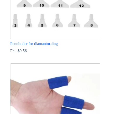
Pennhoder for diamantmaling
Fra:
$
0.56
Dette
produktet
har
flere
varianter.
Alternativene
kan
velges
på
produktsiden