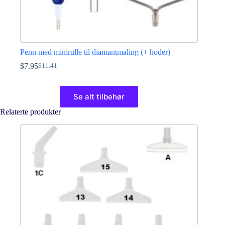
Penn med minirulle til diamantmaling (+ hoder)
$
7.95
$
11.41
Opprinnelig
Nåværende
pris
pris
Dette
var:
er:
produktet
Se alt tilbehør
$11.41.
$7.95.
har
flere
Relaterte produkter
varianter.
Alternativene
kan
velges
på
produktsiden