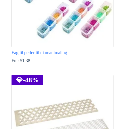
Fag til perler til diamantmaling
Fra:
$
1.38
Dette
produktet
har
💎
-48%
flere
varianter.
Alternativene
kan
velges
på
produktsiden