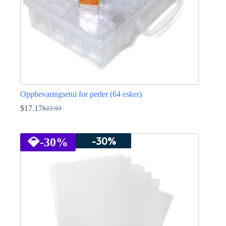
Oppbevaringsetui for perler (64 esker)
$
17.17
$
22.93
Opprinnelig
Nåværende
pris
pris
var:
er:
-30%
$22.93.
$17.17.
💎
-30%