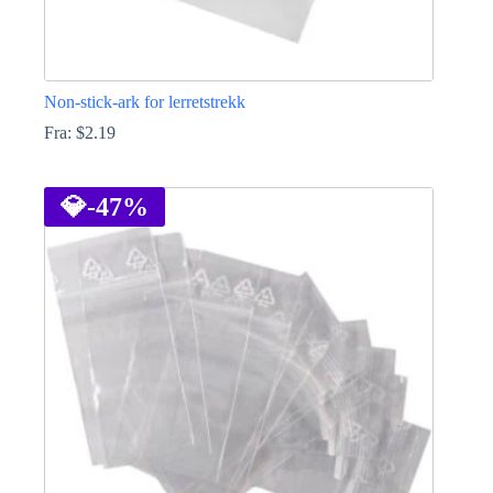
Non-stick-ark for lerretstrekk
Fra:
$
2.19
Dette
produktet
har
💎
-47%
flere
varianter.
Alternativene
kan
velges
på
produktsiden