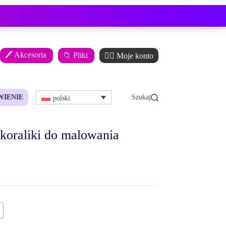
🖊️ Akcesoria
📁 Pliki
🙋‍♂️ Moje konto
WIENIE
polski
 koraliki do malowania