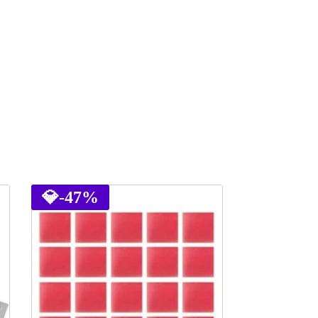
💎
-47%