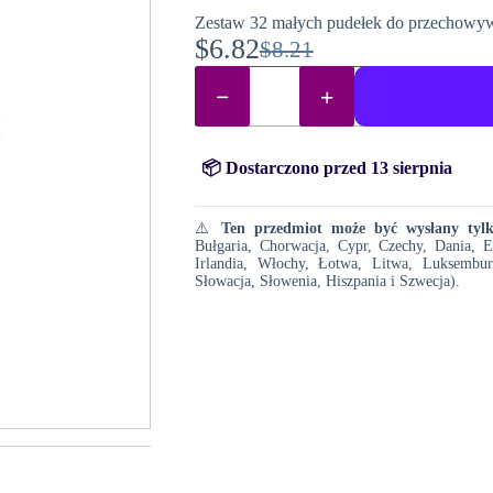
Zestaw 32 małych pudełek do przechowyw
$
6.82
$
8.21
Pierwotna
Aktualna
ilość
cena
cena
Pudełka
typu
wynosiła:
wynosi:
„tic
tac”
$8.21.
$6.82.
na
📦 Dostarczono przed 13 sierpnia
koraliki
do
malowania
⚠️
Ten przedmiot może być wysłany tylko
diamentowego
Bułgaria, Chorwacja, Cypr, Czechy, Dania, E
Irlandia, Włochy, Łotwa, Litwa, Luksembur
Słowacja, Słowenia, Hiszpania i Szwecja).