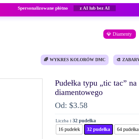
Spersonalizowane płótno
z AI lub bez AI
💎 Diamenty
🌈
WYKRES KOLORÓW DMC
🎨
ZABAR
Pudełka typu „tic tac” na
diamentowego
Od:
$
3.58
: 32 pudełka
Liczba
16 pudełek
32 pudełka
64 pudełka