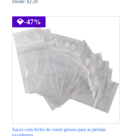
Desde:
$
2.20
This
product
has
💎
-47%
multiple
variants.
The
options
may
be
chosen
on
the
product
page
Sacos com fecho de correr grosso para as pérolas
excedentes