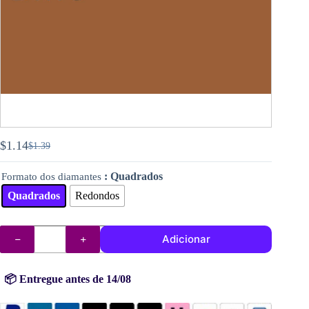
$
1.14
$
1.39
O
O
preço
preço
: Quadrados
Formato dos diamantes
original
atual
era:
é:
Quadrados
Redondos
$1.39.
$1.14.
Quantidade
Adicionar
de
DMC
diamantes
(contas)
📦 Entregue antes de 14/08
n°
434