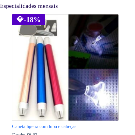
Especialidades mensais
💎
-18%
Caneta ligeira com lupa e cabeças
Desde:
$
6.82