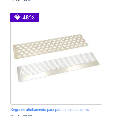
This
product
has
💎
-48%
multiple
variants.
The
options
may
be
chosen
on
the
product
page
Regra de alinhamento para pintura de diamantes