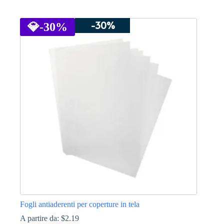
Questo
prodotto
-30%
ha
💎
-30%
più
varianti.
Le
opzioni
possono
essere
scelte
nella
pagina
del
prodotto
Fogli antiaderenti per coperture in tela
A partire da:
$
2.19