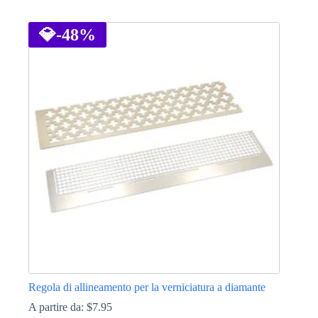
Questo
prodotto
ha
💎
-48%
più
varianti.
Le
opzioni
possono
essere
scelte
nella
pagina
del
prodotto
Regola di allineamento per la verniciatura a diamante
A partire da:
$
7.95