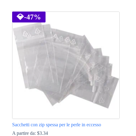
Questo
prodotto
ha
💎
-47%
più
varianti.
Le
opzioni
possono
essere
scelte
nella
pagina
del
prodotto
Sacchetti con zip spessa per le perle in eccesso
A partire da:
$
3.34