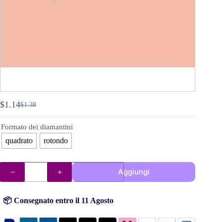
$
1.14
$
1.38
Il
Il
prezzo
prezzo
Formato dei diamantini
originale
attuale
era:
è:
quadrato
rotondo
$1.38.
$1.14.
DMC
Aggiungi
diamantini
(perline)
n°
3771
📦 Consegnato entro il 11 Agosto
quantità