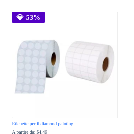
Questo
prodotto
ha
💎
-53%
più
varianti.
Le
opzioni
possono
essere
scelte
nella
pagina
del
prodotto
Etichette per il diamond painting
A partire da:
$
4.49