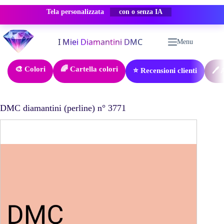
Tela personalizzata
-50% SCONTO
Salta
al
Menu
contenuto
🎨 Colori
🌈 Cartella colori
⭐ Recensioni clienti
🖊️
DMC diamantini (perline) n° 3771