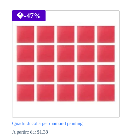
Questo
prodotto
ha
💎
-47%
più
varianti.
Le
opzioni
possono
essere
scelte
nella
pagina
del
prodotto
Quadri di colla per diamond painting
A partire da:
$
1.38