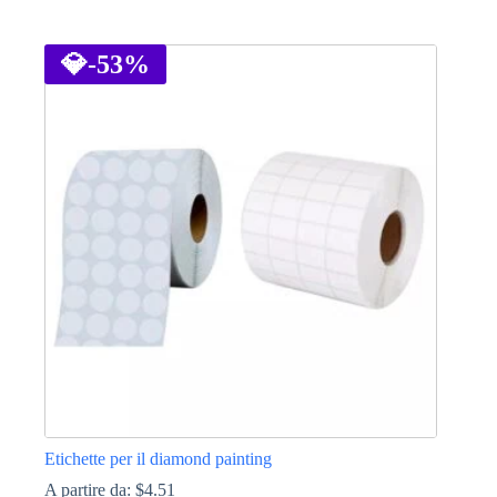
Questo
prodotto
ha
💎
-53%
più
varianti.
Le
opzioni
possono
essere
scelte
nella
pagina
del
prodotto
Etichette per il diamond painting
A partire da:
$
4.51