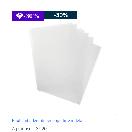
Questo
prodotto
-30%
ha
💎
-30%
più
varianti.
Le
opzioni
possono
essere
scelte
nella
pagina
del
prodotto
Fogli antiaderenti per coperture in tela
A partire da:
$
2.20