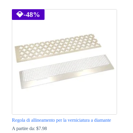
Questo
prodotto
ha
💎
-48%
più
varianti.
Le
opzioni
possono
essere
scelte
nella
pagina
del
prodotto
Regola di allineamento per la verniciatura a diamante
A partire da:
$
7.98