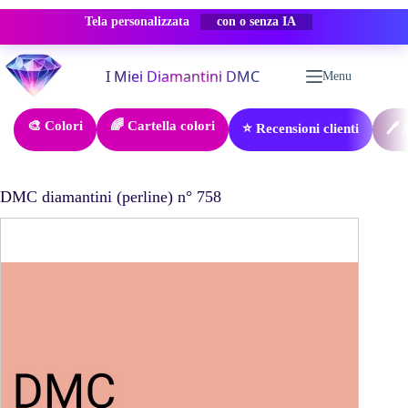
Tela personalizzata
-50% SCONTO
Salta
al
Menu
contenuto
🎨 Colori
🌈 Cartella colori
⭐ Recensioni clienti
🖊️
DMC diamantini (perline) n° 758