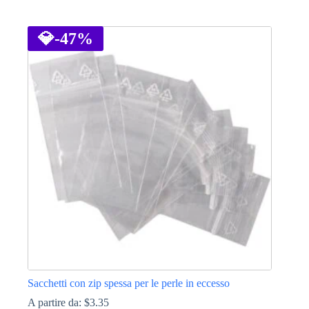
Questo
prodotto
ha
💎
-47%
più
varianti.
Le
opzioni
possono
essere
scelte
nella
pagina
del
prodotto
Sacchetti con zip spessa per le perle in eccesso
A partire da:
$
3.35