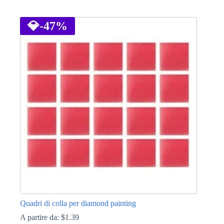
Questo
prodotto
ha
💎
-47%
più
varianti.
Le
opzioni
possono
essere
scelte
nella
pagina
del
prodotto
Quadri di colla per diamond painting
A partire da:
$
1.39