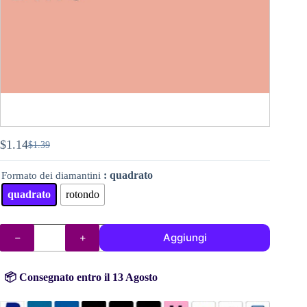
$
1.14
$
1.39
Il
Il
prezzo
prezzo
: quadrato
Formato dei diamantini
originale
attuale
era:
è:
quadrato
rotondo
$1.39.
$1.14.
DMC
Aggiungi
diamantini
(perline)
n°
758
📦 Consegnato entro il 13 Agosto
quantità