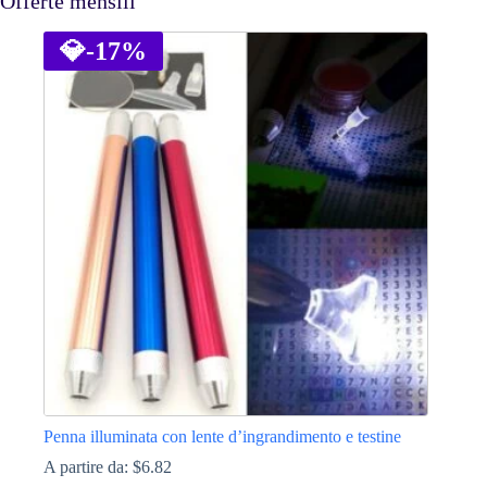
Offerte mensili
💎
-17%
Penna illuminata con lente d’ingrandimento e testine
A partire da:
$
6.82