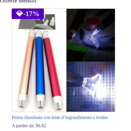
Offerte mensili
💎
-17%
Penna illuminata con lente d’ingrandimento e testine
A partire da:
$
6.82