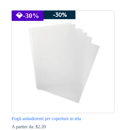
Questo
prodotto
-30%
ha
💎
-30%
più
varianti.
Le
opzioni
possono
essere
scelte
nella
pagina
del
prodotto
Fogli antiaderenti per coperture in tela
A partire da:
$
2.20