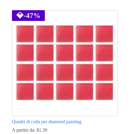
Questo
prodotto
ha
💎
-47%
più
varianti.
Le
opzioni
possono
essere
scelte
nella
pagina
del
prodotto
Quadri di colla per diamond painting
A partire da:
$
1.39