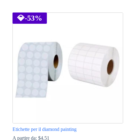
Questo
prodotto
ha
💎
-53%
più
varianti.
Le
opzioni
possono
essere
scelte
nella
pagina
del
prodotto
Etichette per il diamond painting
A partire da:
$
4.51