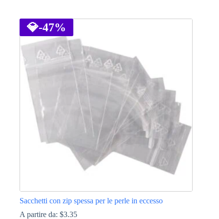
Questo
prodotto
ha
💎
-47%
più
varianti.
Le
opzioni
possono
essere
scelte
nella
pagina
del
prodotto
Sacchetti con zip spessa per le perle in eccesso
A partire da:
$
3.35