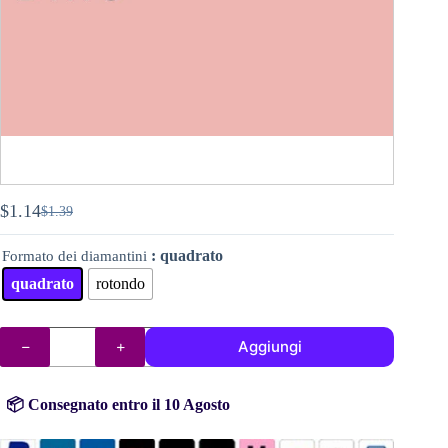
$
1.14
$
1.39
Il
Il
prezzo
prezzo
: quadrato
Formato dei diamantini
originale
attuale
era:
è:
quadrato
rotondo
$1.39.
$1.14.
DMC
Aggiungi
diamantini
(perline)
n°
224
📦 Consegnato entro il 10 Agosto
quantità