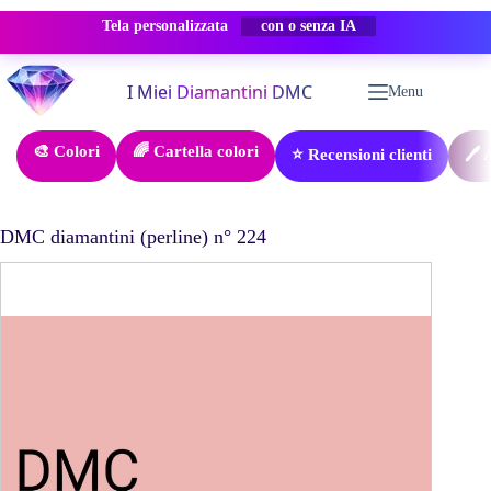
Tela personalizzata
-50% SCONTO
Salta
al
Menu
contenuto
🎨 Colori
🌈 Cartella colori
⭐ Recensioni clienti
🖊️
DMC diamantini (perline) n° 224