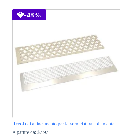
Questo
prodotto
ha
💎
-48%
più
varianti.
Le
opzioni
possono
essere
scelte
nella
pagina
del
prodotto
Regola di allineamento per la verniciatura a diamante
A partire da:
$
7.97