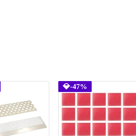
💎
-47%