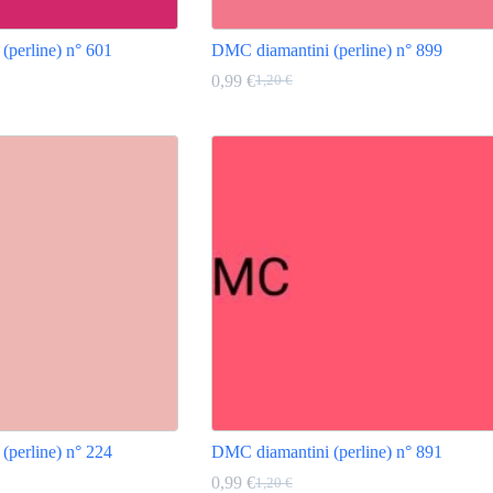
(perline) n° 601
DMC diamantini (perline) n° 899
0,99
€
1,20
€
Il
Il
prezzo
prezzo
Questo
originale
attuale
prodotto
era:
è:
ha
1,20 €.
0,99 €.
più
varianti.
Le
opzioni
possono
essere
scelte
nella
pagina
del
prodotto
(perline) n° 224
DMC diamantini (perline) n° 891
0,99
€
1,20
€
Il
Il