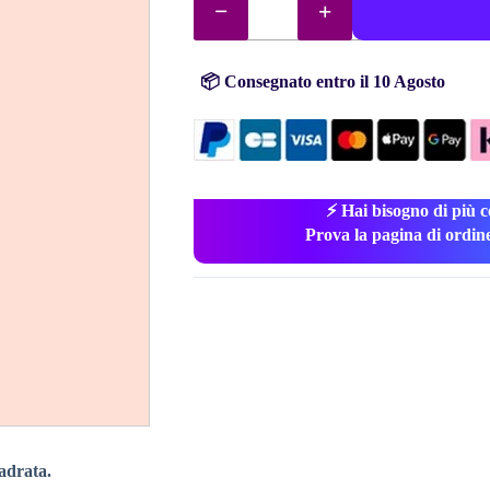
diamantini
(perline)
n°
225
quantità
📦 Consegnato entro il 10 Agosto
⚡ Hai bisogno di più c
Prova la pagina di ordin
adrata.