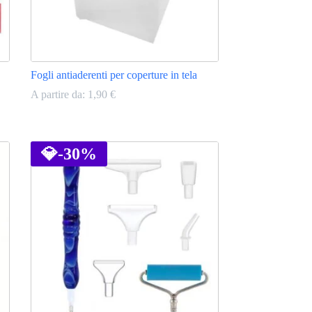
Fogli antiaderenti per coperture in tela
A partire da:
1,90
€
Questo
prodotto
ha
💎
-30%
più
varianti.
Le
opzioni
possono
essere
scelte
nella
pagina
del
prodotto