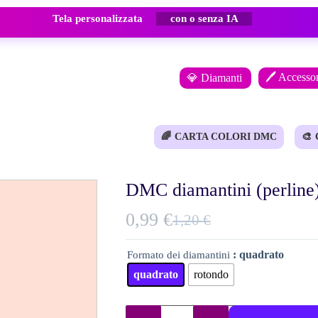
Tela personalizzata
con o senza IA
🖊️ Accessor
💎 Diamanti
🌈
CARTA COLORI DMC
🎨
DMC diamantini (perline
0,99
€
1,20
€
Il
Il
prezzo
prezzo
: quadrato
Formato dei diamantini
originale
attuale
quadrato
rotondo
era:
è:
1,20 €.
0,99 €.
DMC