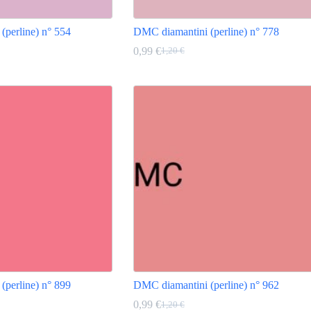
(perline) n° 554
DMC diamantini (perline) n° 778
0,99
€
1,20
€
Il
Il
prezzo
prezzo
Questo
originale
attuale
prodotto
era:
è:
ha
1,20 €.
0,99 €.
più
varianti.
Le
opzioni
possono
essere
scelte
nella
pagina
del
prodotto
(perline) n° 899
DMC diamantini (perline) n° 962
0,99
€
1,20
€
Il
Il