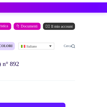
istica
📁 Documenti
🙋‍♂️ Il mio account
COLORI
Italiano
) n° 892