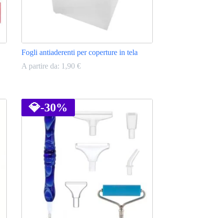
Fogli antiaderenti per coperture in tela
A partire da:
1,90
€
Questo
prodotto
ha
💎
-30%
più
varianti.
Le
opzioni
possono
essere
scelte
nella
pagina
del
prodotto