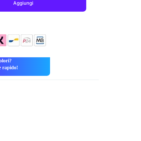
Aggiungi
olori?
e rapido!