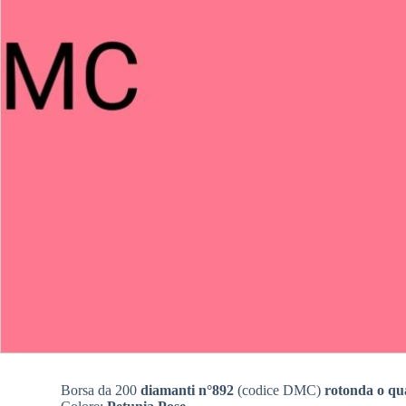
Borsa da 200
diamanti n°892
(codice DMC)
rotonda o qu