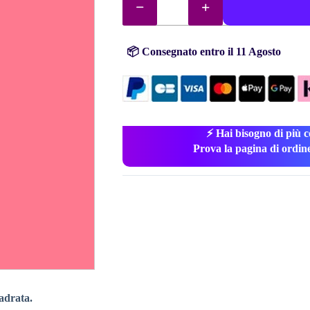
diamantini
(perline)
n°
892
quantità
📦 Consegnato entro il 11 Agosto
⚡ Hai bisogno di più c
Prova la pagina di ordin
adrata.