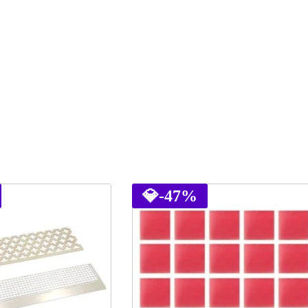
💎
-47%