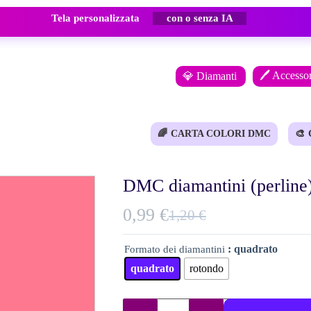
Tela personalizzata
con o senza IA
🖊️ Accessor
💎 Diamanti
🌈
CARTA COLORI DMC
🎨
DMC diamantini (perline
0,99
€
1,20
€
Il
Il
prezzo
prezzo
: quadrato
Formato dei diamantini
originale
attuale
quadrato
rotondo
era:
è:
1,20 €.
0,99 €.
DMC