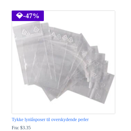
Dette
vare
har
💎
-47%
flere
varianter.
Mulighederne
kan
vælges
på
varesiden
Tykke lynlåsposer til overskydende perler
Fra:
$
3.35