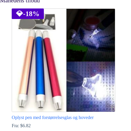
Månedens tilbud
💎
-18%
Oplyst pen med forstørrelsesglas og hoveder
Fra:
$
6.82