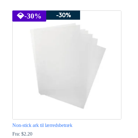
Dette
vare
-30%
har
💎
-30%
flere
varianter.
Mulighederne
kan
vælges
på
varesiden
Non-stick ark til lærredsbetræk
Fra:
$
2.20