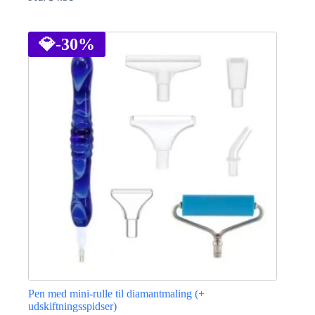
Dette
vare
har
💎
-30%
flere
varianter.
Mulighederne
kan
vælges
på
varesiden
Pen med mini-rulle til diamantmaling (+
udskiftningsspidser)