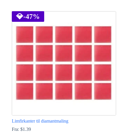
Dette
vare
har
💎
-47%
flere
varianter.
Mulighederne
kan
vælges
på
varesiden
Limfirkanter til diamantmaling
Fra:
$
1.39