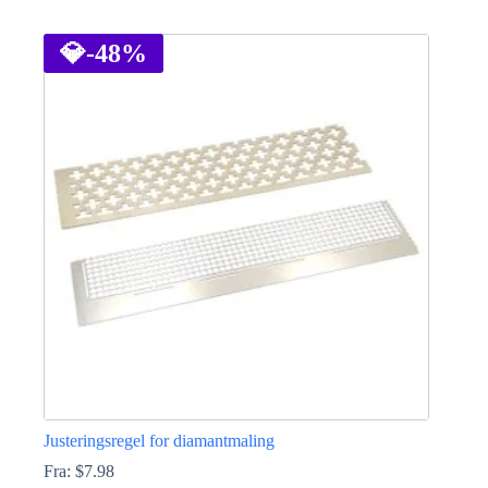
Dette
vare
har
💎
-48%
flere
varianter.
Mulighederne
kan
vælges
på
varesiden
Justeringsregel for diamantmaling
Fra:
$
7.98