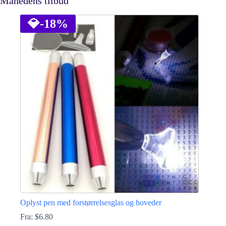
Månedens tilbud
💎
-18%
Oplyst pen med forstørrelsesglas og hoveder
Fra:
$
6.80