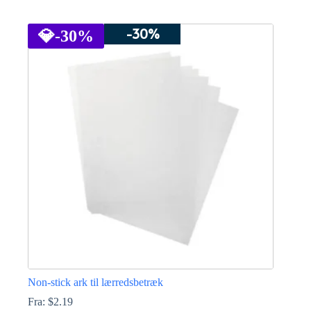
Dette
vare
-30%
har
💎
-30%
flere
varianter.
Mulighederne
kan
vælges
på
varesiden
Non-stick ark til lærredsbetræk
Fra:
$
2.19