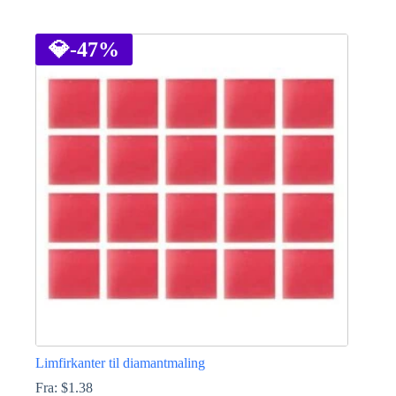
Dette
vare
har
💎
-47%
flere
varianter.
Mulighederne
kan
vælges
på
varesiden
Limfirkanter til diamantmaling
Fra:
$
1.38