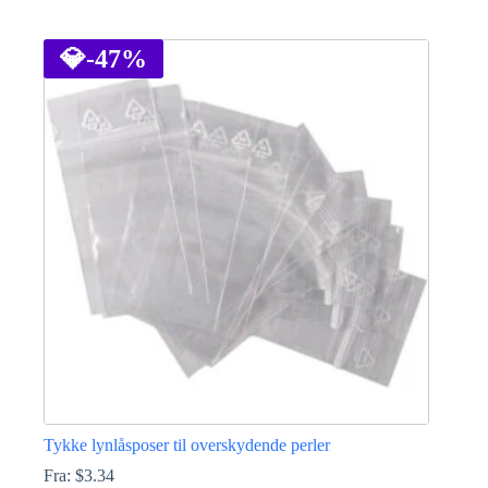
Dette
vare
har
💎
-47%
flere
varianter.
Mulighederne
kan
vælges
på
varesiden
Tykke lynlåsposer til overskydende perler
Fra:
$
3.34