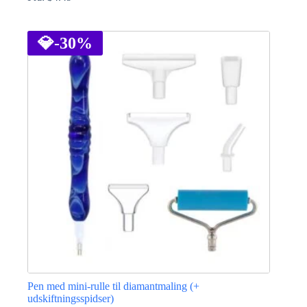
Dette
vare
har
💎
-30%
flere
varianter.
Mulighederne
kan
vælges
på
varesiden
Pen med mini-rulle til diamantmaling (+
udskiftningsspidser)