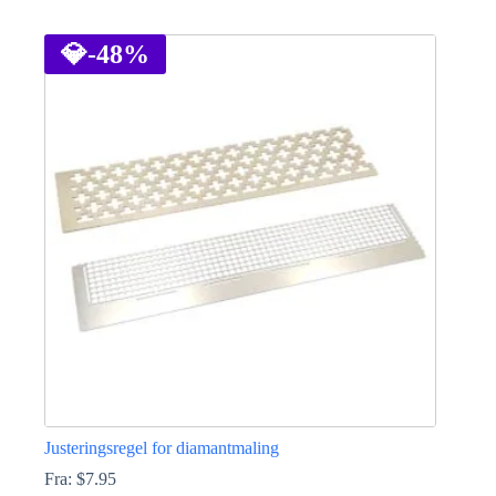
Dette
vare
har
💎
-48%
flere
varianter.
Mulighederne
kan
vælges
på
varesiden
Justeringsregel for diamantmaling
Fra:
$
7.95