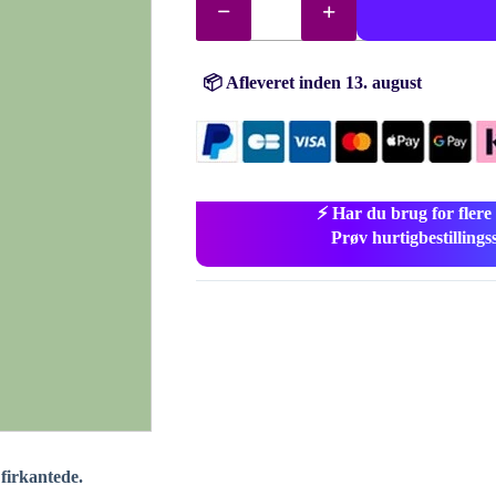
perler
(diamanter)
nr.
368
antal
📦 Afleveret inden 13. august
⚡ Har du brug for flere
Prøv hurtigbestillings
 firkantede.