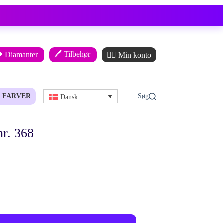
🖊️ Tilbehør
 Diamanter
🙋‍♂️ Min konto
FARVER
Dansk
r. 368