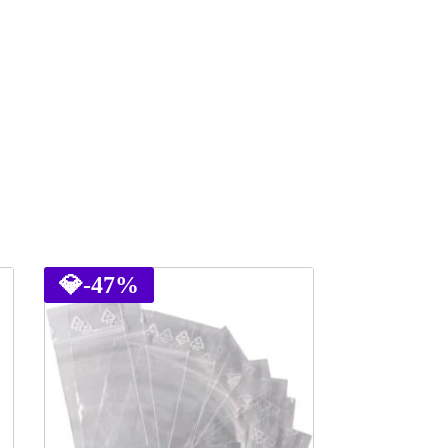
💎
-47%