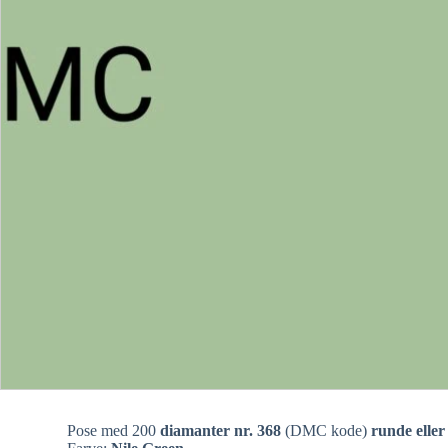
Pose med 200
diamanter nr. 368
(DMC kode)
runde eller