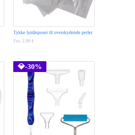
Tykke lynlåsposer til overskydende perler
Fra:
2,90
€
Dette
vare
har
💎
-30%
flere
varianter.
Mulighederne
kan
vælges
på
varesiden