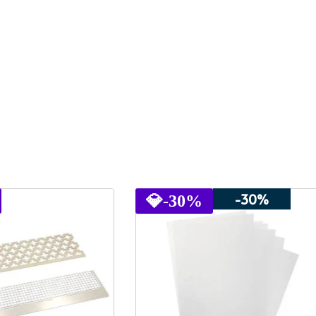
-30%
💎
-30%