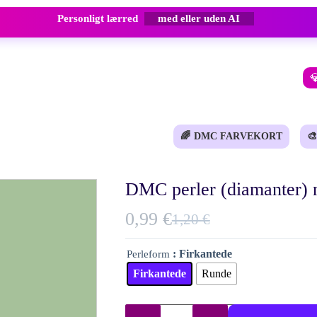
Personligt lærred
med eller uden AI

🌈
DMC FARVEKORT
🎨
DMC perler (diamanter) n
0,99
€
1,20
€
Den
Den
oprindelige
aktuelle
: Firkantede
Perleform
pris
pris
Firkantede
Runde
var:
er:
1,20 €.
0,99 €.
DMC