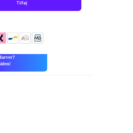
Tilføj
 farver?
siden!