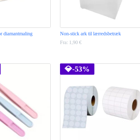
for diamantmaling
Non-stick ark til lærredsbetræk
Fra:
1,90
€
Dette
vare
har
💎
-53%
flere
varianter.
Mulighederne
kan
vælges
på
varesiden