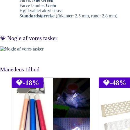
Farve:
Nile Green
Farve familie:
Grøn
Høj kvalitet akryl strass.
Standardstørrelse
(firkanter: 2,5 mm, rund: 2,8 mm).
💎 Nogle af vores tasker
Månedens tilbud
💎
-18%
💎
-48%