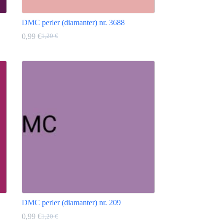
DMC perler (diamanter) nr. 3688
0,99
€
1,20
€
Den
Den
oprindelige
aktuelle
Dette
pris
pris
vare
var:
er:
har
1,20 €.
0,99 €.
flere
varianter.
Mulighederne
kan
vælges
på
varesiden
DMC perler (diamanter) nr. 209
0,99
€
1,20
€
Den
Den