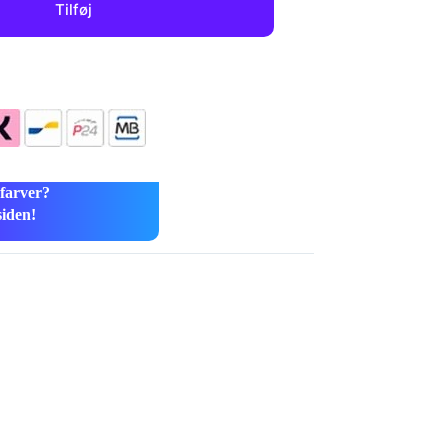
Tilføj
 farver?
siden!