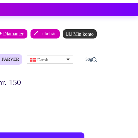
🖊️ Tilbehør
 Diamanter
🙋‍♂️ Min konto
FARVER
Dansk
r. 150