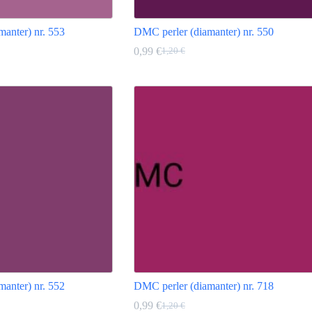
anter) nr. 553
DMC perler (diamanter) nr. 550
0,99
€
1,20
€
Den
Den
oprindelige
aktuelle
Dette
pris
pris
vare
var:
er:
har
1,20 €.
0,99 €.
flere
varianter.
Mulighederne
kan
vælges
på
varesiden
anter) nr. 552
DMC perler (diamanter) nr. 718
0,99
€
1,20
€
Den
Den