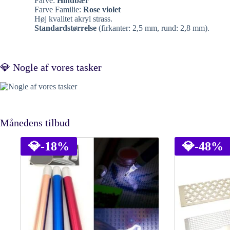
Farve:
Hindbær
Farve Familie:
Rose violet
Høj kvalitet akryl strass.
Standardstørrelse
(firkanter: 2,5 mm, rund: 2,8 mm).
💎 Nogle af vores tasker
Månedens tilbud
💎
-18%
💎
-48%