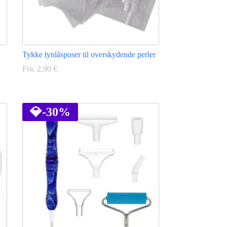
Tykke lynlåsposer til overskydende perler
Fra:
2,90
€
Dette
vare
har
💎
-30%
flere
varianter.
Mulighederne
kan
vælges
på
varesiden