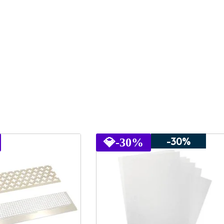
-30%
💎
-30%