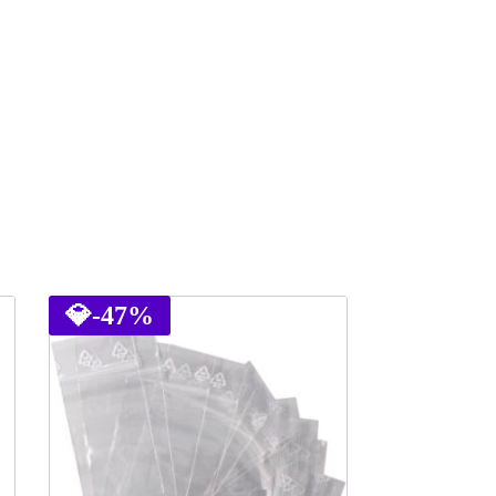
💎
-47%