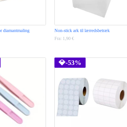
for diamantmaling
Non-stick ark til lærredsbetræk
Fra:
1,90
€
Dette
vare
har
💎
-53%
flere
varianter.
Mulighederne
kan
vælges
på
varesiden