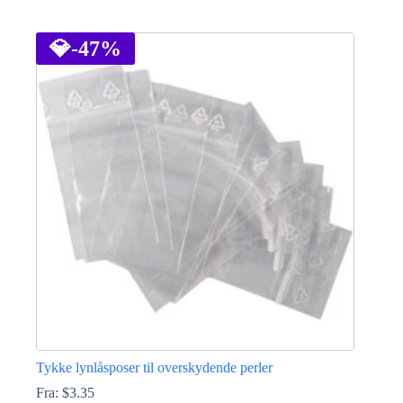
Dette
vare
har
💎
-47%
flere
varianter.
Mulighederne
kan
vælges
på
varesiden
Tykke lynlåsposer til overskydende perler
Fra:
$
3.35