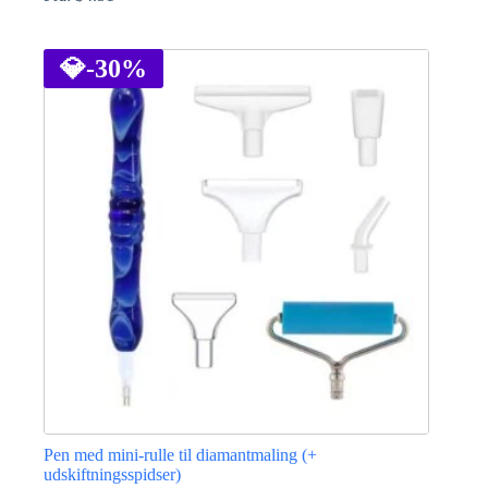
Dette
vare
har
💎
-30%
flere
varianter.
Mulighederne
kan
vælges
på
varesiden
Pen med mini-rulle til diamantmaling (+
udskiftningsspidser)