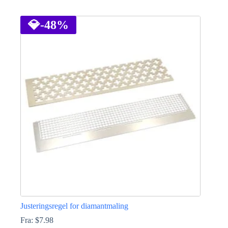
Dette
vare
har
💎
-48%
flere
varianter.
Mulighederne
kan
vælges
på
varesiden
Justeringsregel for diamantmaling
Fra:
$
7.98