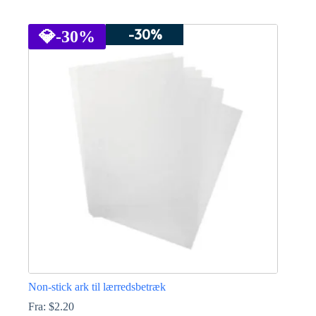
Dette
vare
-30%
har
💎
-30%
flere
varianter.
Mulighederne
kan
vælges
på
varesiden
Non-stick ark til lærredsbetræk
Fra:
$
2.20