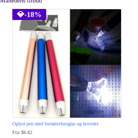
Månedens tilbud
💎
-18%
Oplyst pen med forstørrelsesglas og hoveder
Fra:
$
6.82