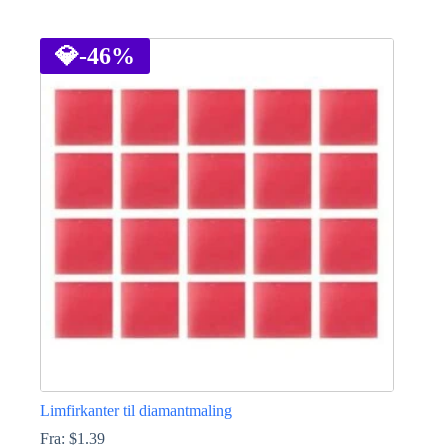
Dette
vare
har
💎
-46%
flere
varianter.
Mulighederne
kan
vælges
på
varesiden
Limfirkanter til diamantmaling
Fra:
$
1.39