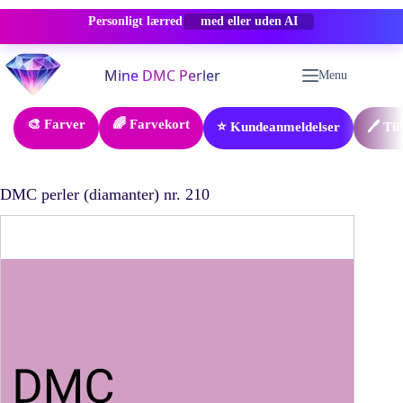
Personligt lærred
-50% RABAT
Fortsæt
til
Menu
indhold
🎨 Farver
🌈 Farvekort
⭐ Kundeanmeldelser
🖊️ Ti
DMC perler (diamanter) nr. 210