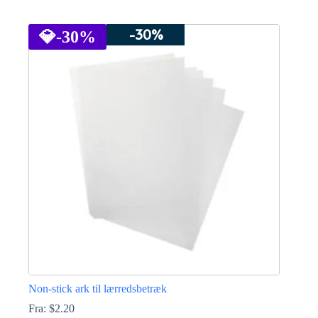
Dette
vare
-30%
har
💎
-30%
flere
varianter.
Mulighederne
kan
vælges
på
varesiden
Non-stick ark til lærredsbetræk
Fra:
$
2.20