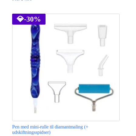
Dette
vare
har
💎
-30%
flere
varianter.
Mulighederne
kan
vælges
på
varesiden
Pen med mini-rulle til diamantmaling (+
udskiftningsspidser)