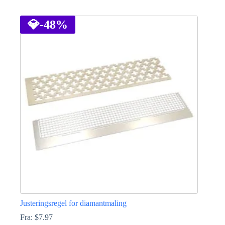
Dette
vare
har
💎
-48%
flere
varianter.
Mulighederne
kan
vælges
på
varesiden
Justeringsregel for diamantmaling
Fra:
$
7.97