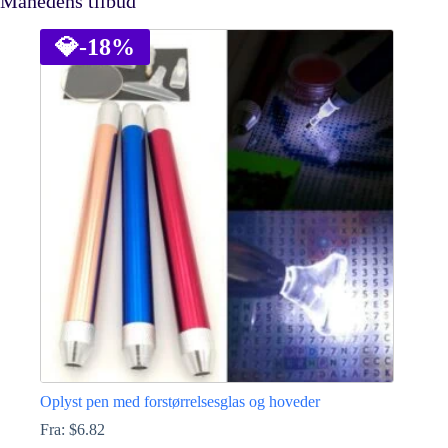
Månedens tilbud
💎
-18%
Oplyst pen med forstørrelsesglas og hoveder
Fra:
$
6.82