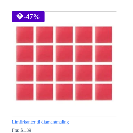
Dette
vare
har
💎
-47%
flere
varianter.
Mulighederne
kan
vælges
på
varesiden
Limfirkanter til diamantmaling
Fra:
$
1.39