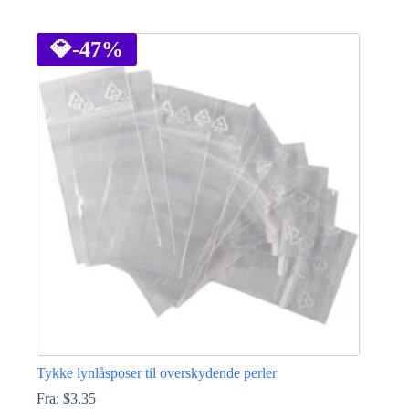
Dette
vare
har
💎
-47%
flere
varianter.
Mulighederne
kan
vælges
på
varesiden
Tykke lynlåsposer til overskydende perler
Fra:
$
3.35