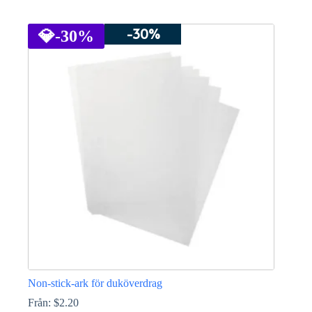
Den
här
-30%
produkten
💎
-30%
har
flera
varianter.
De
olika
alternativen
kan
väljas
på
produktsidan
Non-stick-ark för duköverdrag
Från:
$
2.20