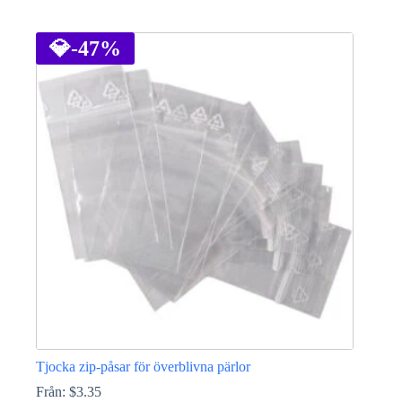
Den
här
produkten
💎
-47%
har
flera
varianter.
De
olika
alternativen
kan
väljas
på
produktsidan
Tjocka zip-påsar för överblivna pärlor
Från:
$
3.35