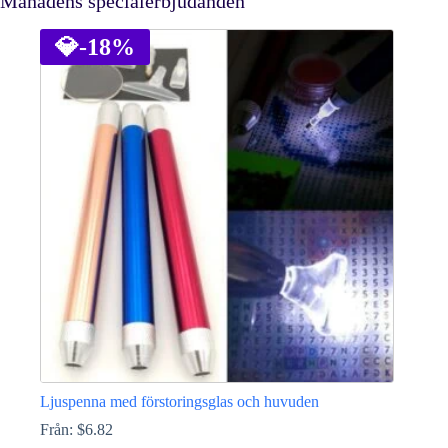
Månadens specialerbjudanden
💎
-18%
Ljuspenna med förstoringsglas och huvuden
Från:
$
6.82