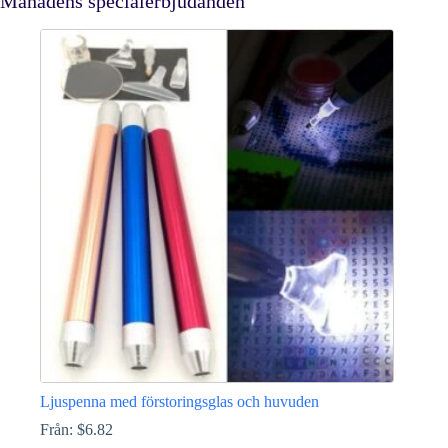
Månadens specialerbjudanden
Ljuspenna med förstoringsglas och huvuden
Från:
$
6.82