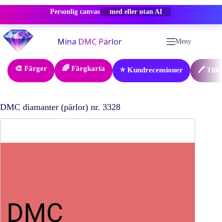
Personlig canvas
-50% RABATT
Hoppa
till
Meny
innehåll
🎨 Färger
🌈 Färgkarta
⭐ Kundrecensioner
🖊️ Till
DMC diamanter (pärlor) nr. 3328