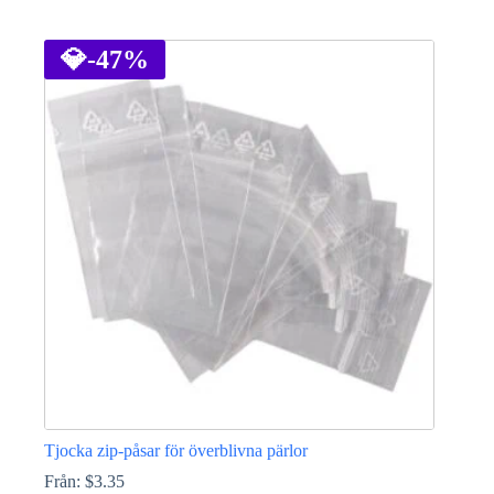
Den
här
produkten
💎
-47%
har
flera
varianter.
De
olika
alternativen
kan
väljas
på
produktsidan
Tjocka zip-påsar för överblivna pärlor
Från:
$
3.35