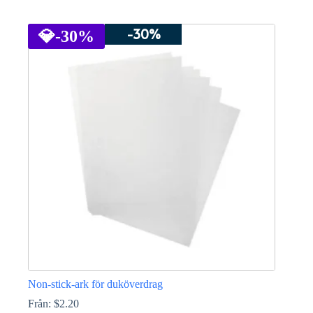
Den
här
-30%
produkten
💎
-30%
har
flera
varianter.
De
olika
alternativen
kan
väljas
på
produktsidan
Non-stick-ark för duköverdrag
Från:
$
2.20