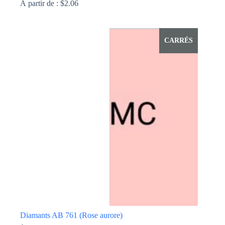
À partir de :
$
2.06
Ce
produit
a
CARRÉS
plusieurs
variations.
Les
options
peuvent
être
choisies
sur
la
page
du
produit
Diamants AB 761 (Rose aurore)