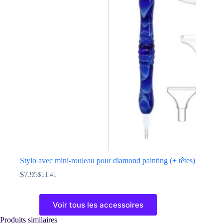
Les
options
peuvent
être
choisies
sur
la
page
du
produit
Stylo avec mini-rouleau pour diamond painting (+ têtes)
$
7.95
$
11.41
Le
Le
prix
prix
Ce
initial
actuel
produit
Voir tous les accessoires
était :
est :
a
$11.41.
$7.95.
plusieurs
Produits similaires