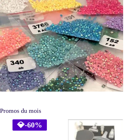
Promos du mois
💎
-60%