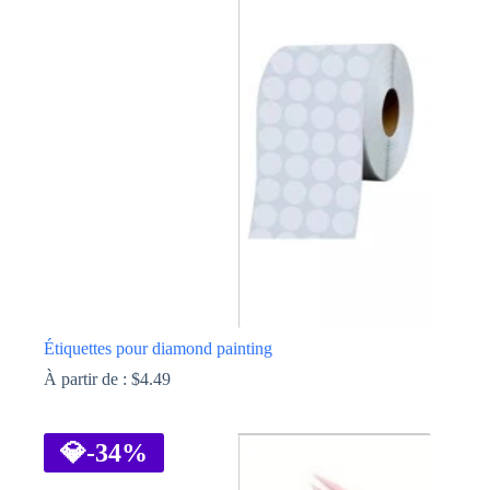
Les
options
peuvent
être
choisies
sur
la
page
du
produit
Étiquettes pour diamond painting
À partir de :
$
4.49
Ce
produit
a
💎
-34%
plusieurs
variations.