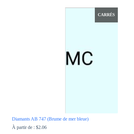
Ce
produit
a
CARRÉS
plusieurs
variations.
Les
options
peuvent
être
choisies
sur
la
page
du
produit
Diamants AB 747 (Brume de mer bleue)
À partir de :
$
2.06