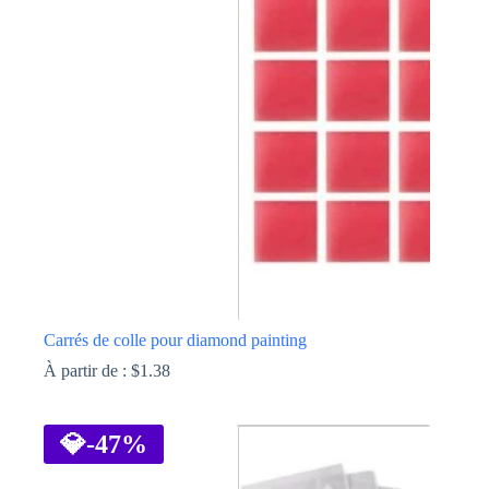
Les
options
peuvent
être
choisies
sur
la
page
du
produit
Carrés de colle pour diamond painting
À partir de :
$
1.38
Ce
produit
a
💎
-47%
plusieurs
variations.