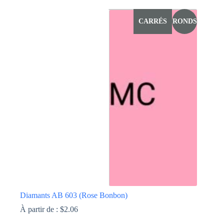
variations.
Les
options
CARRÉS
RONDS
peuvent
être
choisies
sur
la
page
du
produit
Diamants AB 603 (Rose Bonbon)
À partir de :
$
2.06
Ce