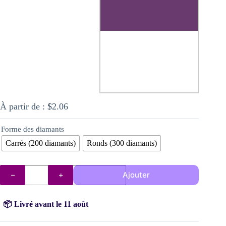
À partir de :
$
2.06
Forme des diamants
Carrés (200 diamants)
Ronds (300 diamants)
quantité
Ajouter
de
Diamants
AB
3837
📦 Livré avant le 11 août
(violine)