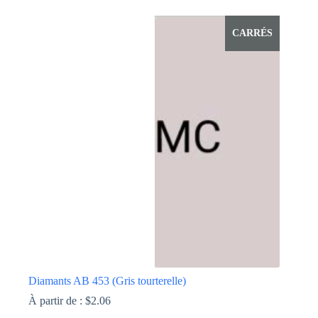
produit
a
CARRÉS
plusieurs
variations.
Les
options
peuvent
être
choisies
sur
la
page
du
produit
Diamants AB 453 (Gris tourterelle)
À partir de :
$
2.06