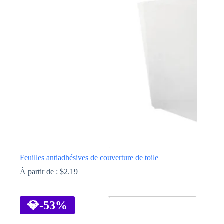
Les
options
peuvent
être
choisies
sur
la
page
du
produit
Feuilles antiadhésives de couverture de toile
À partir de :
$
2.19
Ce
produit
a
💎
-53%
plusieurs
variations.