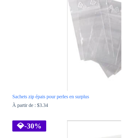
Les
options
peuvent
être
choisies
sur
la
page
du
produit
Sachets zip épais pour perles en surplus
À partir de :
$
3.34
Ce
produit
a
💎
-30%
plusieurs
variations.