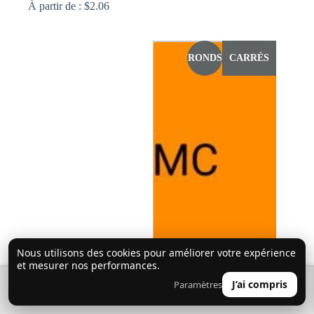
À partir de :
$
2.06
Ce
produit
a
RONDS
CARRÉS
plusieurs
variations.
Les
options
peuvent
être
choisies
sur
la
page
du
produit
Nous utilisons des cookies pour améliorer votre expérience
et mesurer nos performances.
🔍
0
J’ai compris
Paramètres
👤
Diamants AB 740 (Orange)