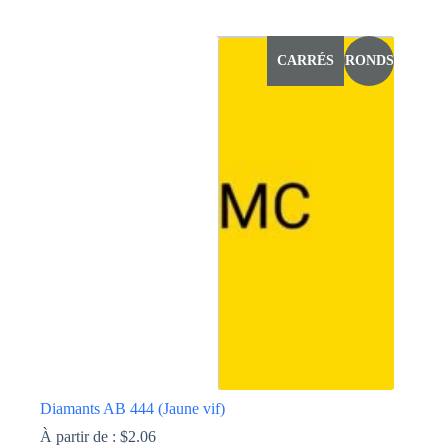
Ce
produit
a
CARRÉS
RONDS
plusieurs
variations.
Les
options
peuvent
être
choisies
sur
la
page
du
produit
Diamants AB 444 (Jaune vif)
À partir de :
$
2.06