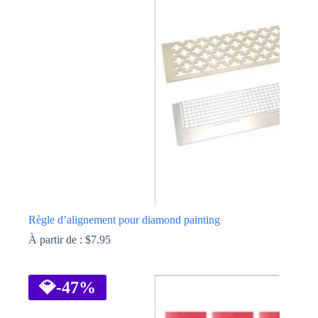
Les
options
peuvent
être
choisies
sur
la
page
du
produit
Règle d’alignement pour diamond painting
À partir de :
$
7.95
Ce
produit
a
💎
-47%
plusieurs
variations.