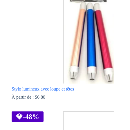
Stylo lumineux avec loupe et têtes
À partir de :
$
6.80
Ce
produit
a
💎
-48%
plusieurs
variations.