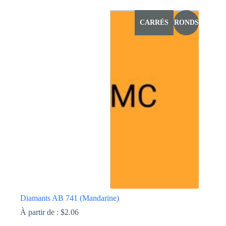
produit
a
CARRÉS
RONDS
plusieurs
variations.
Les
options
peuvent
être
choisies
sur
la
page
du
produit
Diamants AB 741 (Mandarine)
À partir de :
$
2.06
Ce