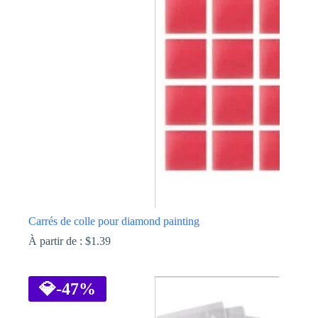
Les
options
peuvent
être
choisies
sur
la
page
du
produit
Carrés de colle pour diamond painting
À partir de :
$
1.39
Ce
produit
a
💎
-47%
plusieurs
variations.