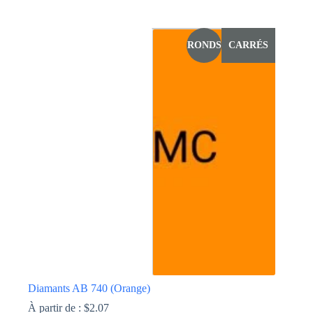
Ce
produit
a
RONDS
CARRÉS
plusieurs
variations.
Les
options
peuvent
être
choisies
sur
la
page
du
produit
Diamants AB 740 (Orange)
À partir de :
$
2.07