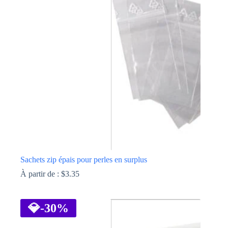
Les
options
peuvent
être
choisies
sur
la
page
du
produit
Sachets zip épais pour perles en surplus
À partir de :
$
3.35
Ce
produit
a
💎
-30%
plusieurs
variations.