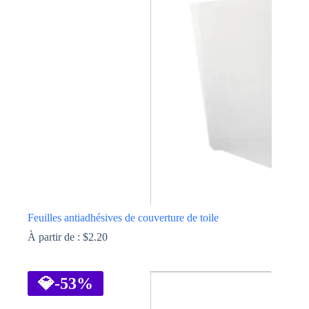
Les
options
peuvent
être
choisies
sur
la
page
du
produit
Feuilles antiadhésives de couverture de toile
À partir de :
$
2.20
Ce
produit
a
💎
-53%
plusieurs
variations.