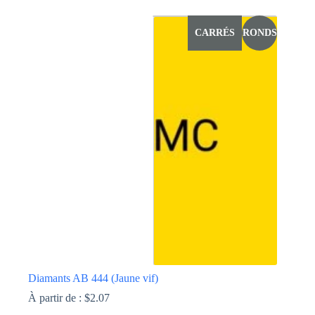
produit
a
CARRÉS
RONDS
plusieurs
variations.
Les
options
peuvent
être
choisies
sur
la
page
du
produit
Diamants AB 444 (Jaune vif)
À partir de :
$
2.07