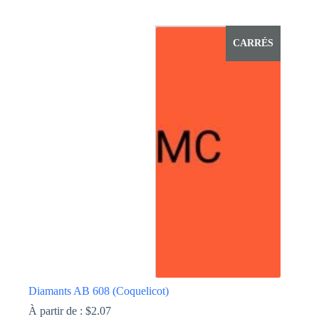
Ce
produit
a
CARRÉS
plusieurs
variations.
Les
options
peuvent
être
choisies
sur
la
page
du
produit
Diamants AB 608 (Coquelicot)
À partir de :
$
2.07