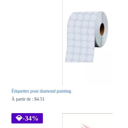
Les
options
peuvent
être
choisies
sur
la
page
du
produit
Étiquettes pour diamond painting
À partir de :
$
4.51
Ce
produit
a
💎
-34%
plusieurs
variations.