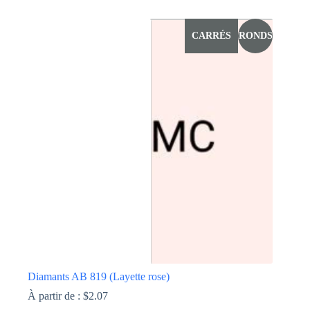
Ce
produit
a
CARRÉS
RONDS
plusieurs
variations.
Les
options
peuvent
être
choisies
sur
la
page
du
produit
Diamants AB 819 (Layette rose)
À partir de :
$
2.07