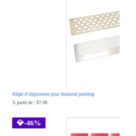
Les
options
peuvent
être
choisies
sur
la
page
du
produit
Règle d’alignement pour diamond painting
À partir de :
$
7.98
Ce
produit
a
💎
-46%
plusieurs
variations.