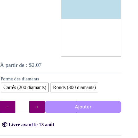
À partir de :
$
2.07
Forme des diamants
Carrés (200 diamants)
Ronds (300 diamants)
quantité
Ajouter
de
Diamants
AB
827
📦 Livré avant le 13 août
(Bleu
Myosotis)