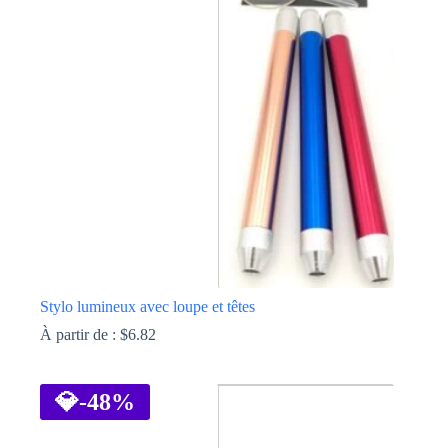
Stylo lumineux avec loupe et têtes
À partir de :
$
6.82
Ce
produit
a
💎
-48%
plusieurs
variations.