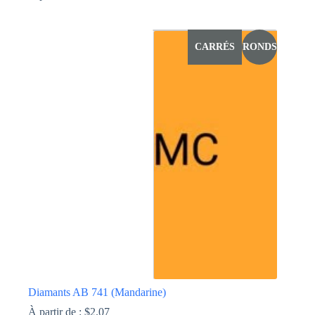
Ce
produit
a
CARRÉS
RONDS
plusieurs
variations.
Les
options
peuvent
être
choisies
sur
la
page
du
produit
Diamants AB 741 (Mandarine)
À partir de :
$
2.07