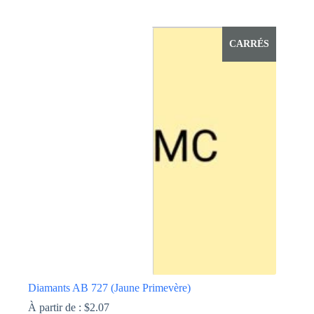
Ce
produit
a
CARRÉS
plusieurs
variations.
Les
options
peuvent
être
choisies
sur
la
page
du
produit
Diamants AB 727 (Jaune Primevère)
À partir de :
$
2.07