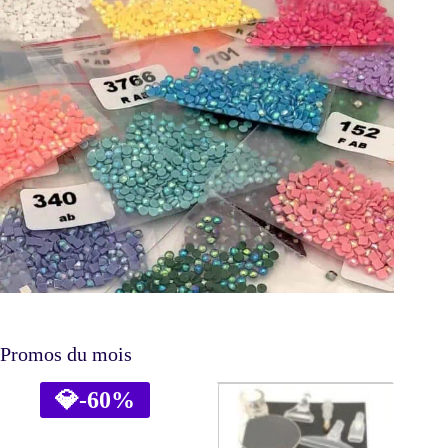
Promos du mois
💎
-60%