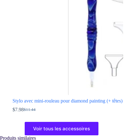
Les
options
peuvent
être
choisies
sur
la
page
du
produit
Stylo avec mini-rouleau pour diamond painting (+ têtes)
$
7.98
$
11.44
Le
Le
prix
prix
Ce
initial
actuel
produit
Voir tous les accessoires
était :
est :
a
$11.44.
$7.98.
plusieurs
Produits similaires