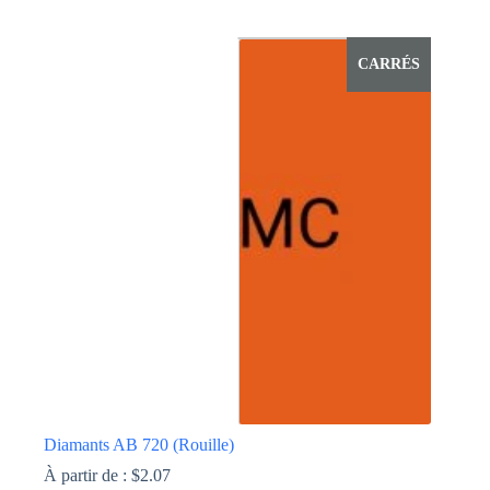
Ce
produit
a
CARRÉS
plusieurs
variations.
Les
options
peuvent
être
choisies
sur
la
page
du
produit
Diamants AB 720 (Rouille)
À partir de :
$
2.07