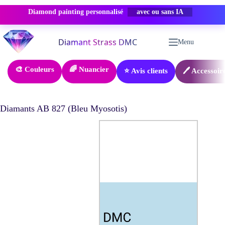
Diamond painting personnalisé
PROMO -50%
Passer
au
Menu
contenu
🎨 Couleurs
🌈 Nuancier
⭐ Avis clients
🖊️ Accessoir
Diamants AB 827 (Bleu Myosotis)