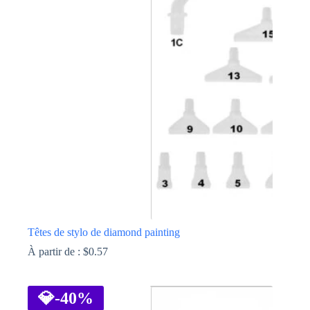
variations.
Les
options
peuvent
être
choisies
sur
la
page
du
produit
Têtes de stylo de diamond painting
À partir de :
$
0.57
Ce
produit
a
💎
-40%
plusieurs