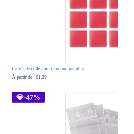
sur
la
page
du
produit
Carrés de colle pour diamond painting
À partir de :
$
1.39
Ce
produit
a
💎
-47%
plusieurs
variations.
Les
options
peuvent
être
choisies