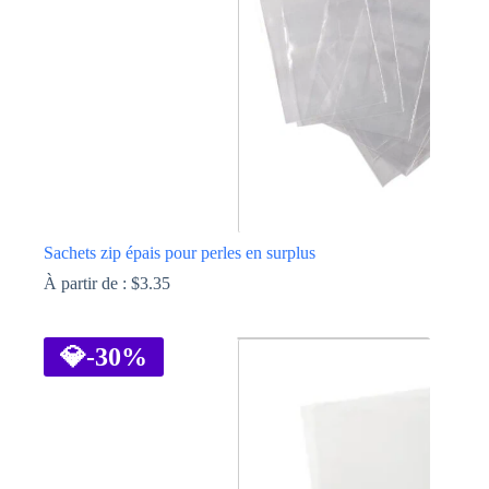
sur
la
page
du
produit
Sachets zip épais pour perles en surplus
À partir de :
$
3.35
Ce
produit
a
💎
-30%
plusieurs
variations.
Les
options
peuvent
être