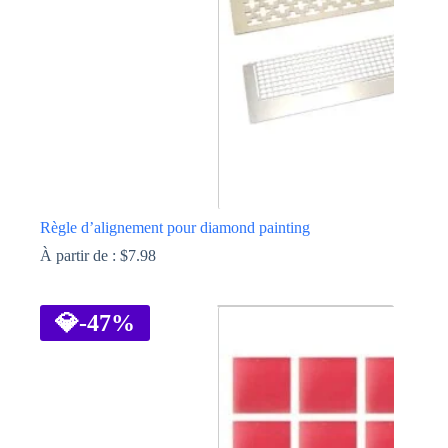
sur
la
page
du
produit
Règle d’alignement pour diamond painting
À partir de :
$
7.98
Ce
produit
a
💎
-47%
plusieurs
variations.
Les
options
peuvent
être
choisies