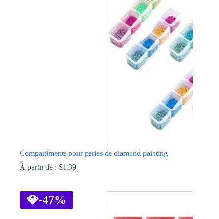
Compartiments pour perles de diamond painting
À partir de :
$
1.39
Ce
produit
a
💎
-47%
plusieurs
variations.