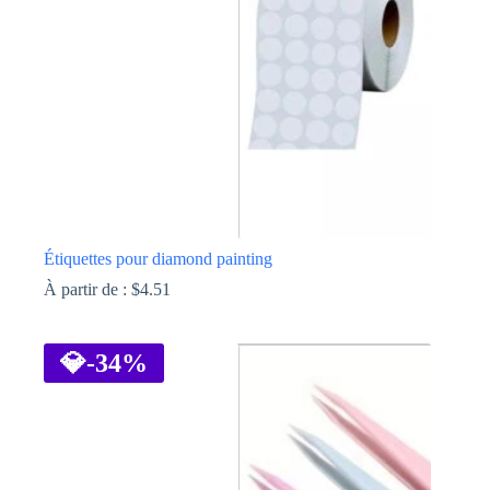
choisies
sur
la
page
du
produit
Étiquettes pour diamond painting
À partir de :
$
4.51
Ce
produit
a
💎
-34%
plusieurs
variations.
Les
options
peuvent
être