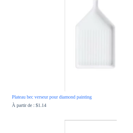
variations.
Les
options
peuvent
être
choisies
sur
la
page
du
produit
Plateau bec verseur pour diamond painting
À partir de :
$
1.14
Ce
produit
a
plusieurs