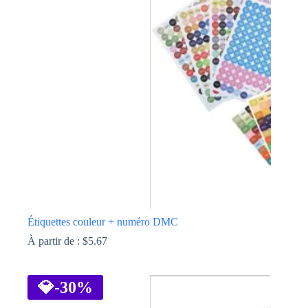
Étiquettes couleur + numéro DMC
À partir de :
$
5.67
Ce
produit
a
💎
-30%
plusieurs