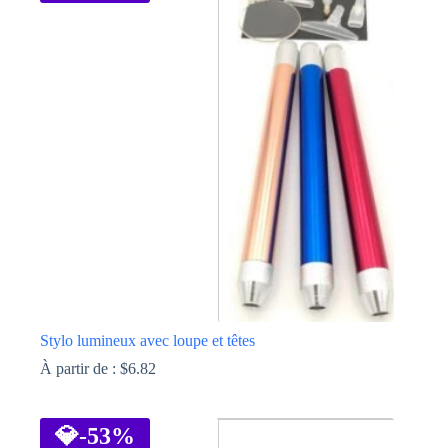
Stylo lumineux avec loupe et têtes
À partir de :
$
6.82
Ce
produit
a
💎
-53%