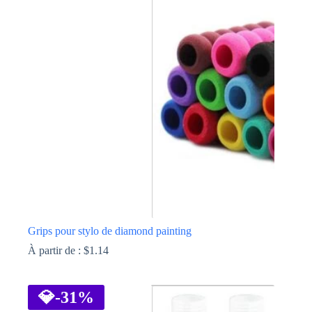
variations.
Les
options
peuvent
être
choisies
sur
la
page
du
produit
Grips pour stylo de diamond painting
À partir de :
$
1.14
Ce
produit
a
💎
-31%
plusieurs