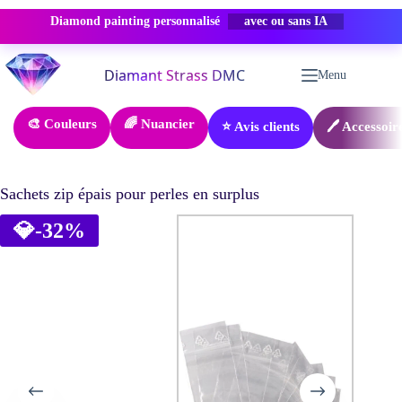
Diamond painting personnalisé
PROMO -50%
Passer
au
Menu
contenu
🎨 Couleurs
🌈 Nuancier
⭐ Avis clients
🖊️ Accessoir
Sachets zip épais pour perles en surplus
💎
-32%