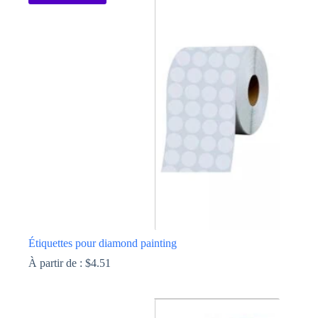
plusieurs
variations.
Les
options
peuvent
être
choisies
sur
la
page
du
produit
Étiquettes pour diamond painting
À partir de :
$
4.51
Ce
produit
a