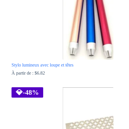
Stylo lumineux avec loupe et têtes
À partir de :
$
6.82
Ce
produit
a
💎
-48%
plusieurs
variations.
Les
options
peuvent
être
choisies