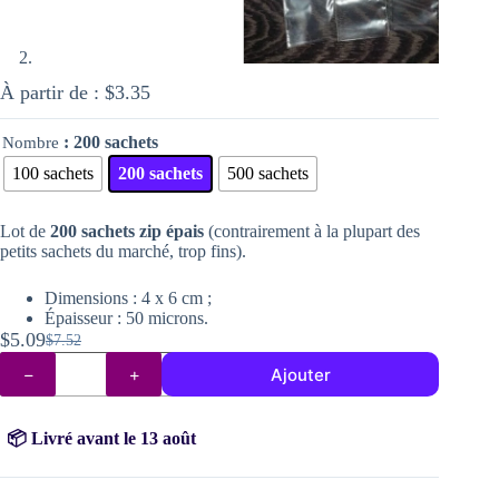
À partir de :
$
3.35
: 200 sachets
Nombre
100 sachets
200 sachets
500 sachets
Lot de
200 sachets zip épais
(contrairement à la plupart des
petits sachets du marché, trop fins).
Dimensions : 4 x 6 cm ;
Épaisseur : 50 microns.
$
5.09
$
7.52
Le
Le
quantité
prix
prix
Ajouter
de
initial
actuel
Sachets
zip
était :
est :
épais
📦 Livré avant le 13 août
$7.52.
$5.09.
pour
perles
en