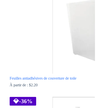
variations.
Les
options
peuvent
être
choisies
sur
la
page
du
produit
Feuilles antiadhésives de couverture de toile
À partir de :
$
2.20
Ce
produit
a
💎
-36%
plusieurs