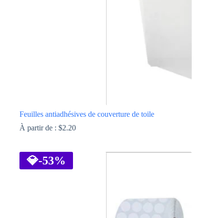
choisies
sur
la
page
du
produit
Feuilles antiadhésives de couverture de toile
À partir de :
$
2.20
Ce
produit
a
💎
-53%
plusieurs
variations.
Les
options
peuvent
être