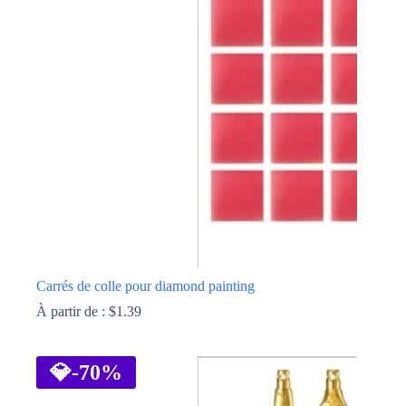
Les
options
peuvent
être
choisies
sur
la
page
du
produit
Carrés de colle pour diamond painting
À partir de :
$
1.39
Ce
produit
a
💎
-70%
plusieurs
variations.