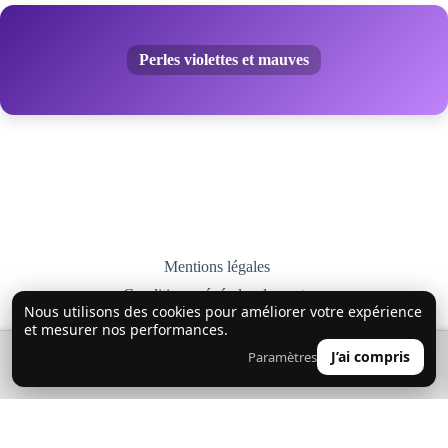
Perles violettes et mauves
Mentions légales
Conditions générales de vente
Nous utilisons des cookies pour améliorer votre expérience
Livraison, retours et échanges
et mesurer nos performances.
Politique de confidentialité
🔍
0
J’ai compris
Paramètres
👤
Nous contacter