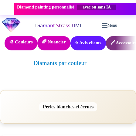
Diamond painting personnalisé
avec ou sans IA
Passer
au
Menu
contenu
🎨 Couleurs
🌈 Nuancier
⭐ Avis clients
🖊️ Accessoir
Diamants par couleur
Perles blanches et écrues