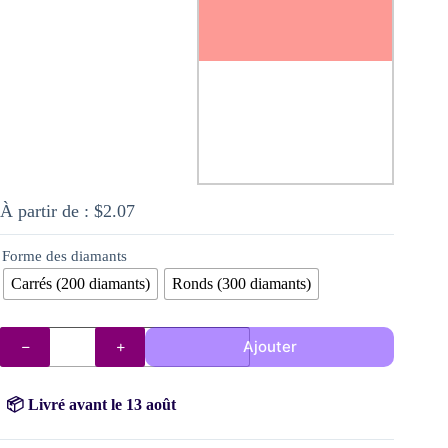
À partir de :
$
2.07
Forme des diamants
Carrés (200 diamants)
Ronds (300 diamants)
quantité
Ajouter
de
Diamants
AB
352
📦 Livré avant le 13 août
(Saumon)