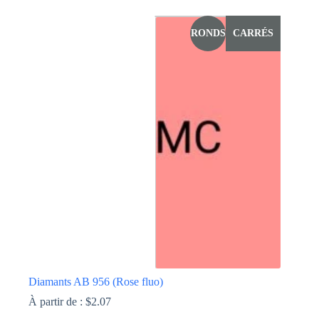
produit
a
RONDS
CARRÉS
plusieurs
variations.
Les
options
peuvent
être
choisies
sur
la
page
du
produit
Diamants AB 956 (Rose fluo)
À partir de :
$
2.07