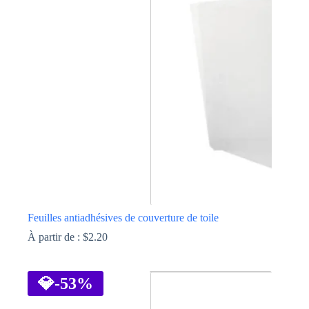
Les
options
peuvent
être
choisies
sur
la
page
du
produit
Feuilles antiadhésives de couverture de toile
À partir de :
$
2.20
Ce
produit
a
💎
-53%
plusieurs
variations.