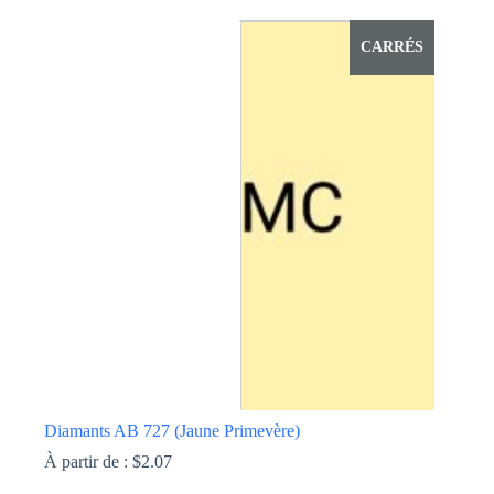
variations.
Les
options
CARRÉS
peuvent
être
choisies
sur
la
page
du
produit
Diamants AB 727 (Jaune Primevère)
À partir de :
$
2.07
Ce