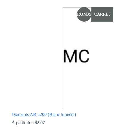
Ce
produit
a
RONDS
CARRÉS
plusieurs
variations.
Les
options
peuvent
être
choisies
sur
la
page
du
produit
Diamants AB 5200 (Blanc lumière)
À partir de :
$
2.07