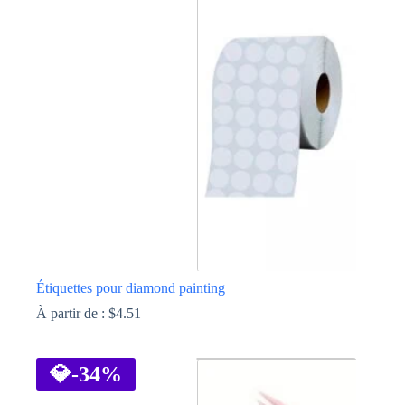
Les
options
peuvent
être
choisies
sur
la
page
du
produit
Étiquettes pour diamond painting
À partir de :
$
4.51
Ce
produit
a
💎
-34%
plusieurs
variations.