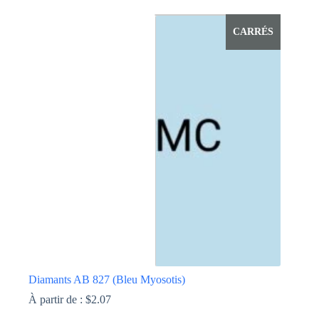
produit
a
CARRÉS
plusieurs
variations.
Les
options
peuvent
être
choisies
sur
la
page
du
produit
Diamants AB 827 (Bleu Myosotis)
À partir de :
$
2.07
Ce