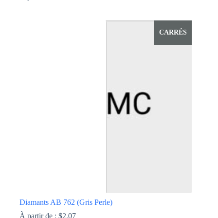
Ce
produit
a
CARRÉS
plusieurs
variations.
Les
options
peuvent
être
choisies
sur
la
page
du
produit
Diamants AB 762 (Gris Perle)
À partir de :
$
2.07