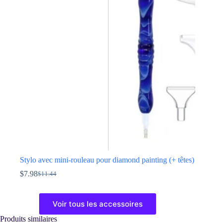
Les
options
peuvent
être
choisies
sur
la
page
du
produit
Stylo avec mini-rouleau pour diamond painting (+ têtes)
$
7.98
$
11.44
Le
Le
prix
prix
Ce
initial
actuel
produit
Voir tous les accessoires
était :
est :
a
$11.44.
$7.98.
plusieurs
Produits similaires