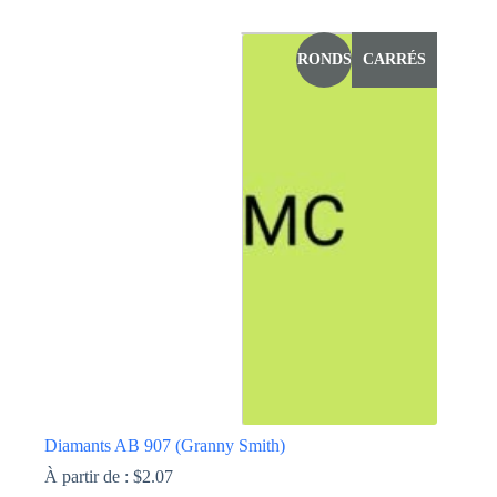
Ce
produit
a
RONDS
CARRÉS
plusieurs
variations.
Les
options
peuvent
être
choisies
sur
la
page
du
produit
Diamants AB 907 (Granny Smith)
À partir de :
$
2.07