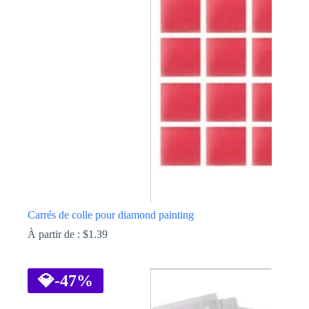
Les
options
peuvent
être
choisies
sur
la
page
du
produit
Carrés de colle pour diamond painting
À partir de :
$
1.39
Ce
produit
a
💎
-47%
plusieurs
variations.