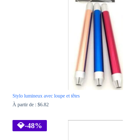
Stylo lumineux avec loupe et têtes
À partir de :
$
6.82
Ce
produit
a
💎
-48%
plusieurs
variations.