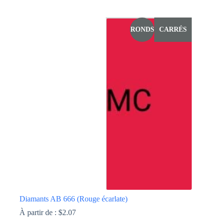
Ce
produit
a
RONDS
CARRÉS
plusieurs
variations.
Les
options
peuvent
être
choisies
sur
la
page
du
produit
Diamants AB 666 (Rouge écarlate)
À partir de :
$
2.07