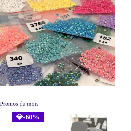
Promos du mois
💎
-60%