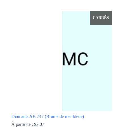
Ce
produit
a
CARRÉS
plusieurs
variations.
Les
options
peuvent
être
choisies
sur
la
page
du
produit
Diamants AB 747 (Brume de mer bleue)
À partir de :
$
2.07