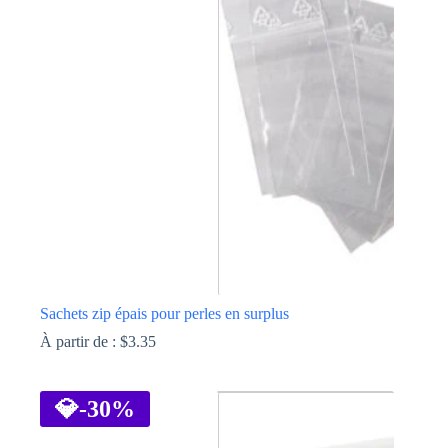
Les
options
peuvent
être
choisies
sur
la
page
du
produit
Sachets zip épais pour perles en surplus
À partir de :
$
3.35
Ce
produit
a
💎
-30%
plusieurs
variations.