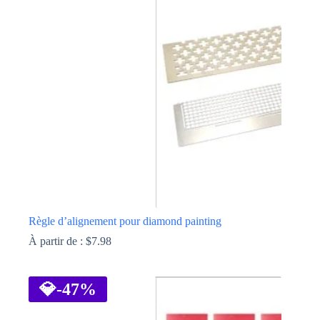
Les
options
peuvent
être
choisies
sur
la
page
du
produit
Règle d’alignement pour diamond painting
À partir de :
$
7.98
Ce
produit
a
💎
-47%
plusieurs
variations.