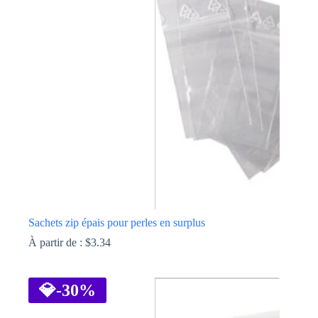
Les
options
peuvent
être
choisies
sur
la
page
du
produit
Sachets zip épais pour perles en surplus
À partir de :
$
3.34
Ce
produit
a
💎
-30%
plusieurs
variations.