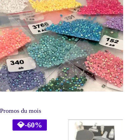
Promos du mois
💎
-60%