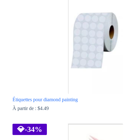
Les
options
peuvent
être
choisies
sur
la
page
du
produit
Étiquettes pour diamond painting
À partir de :
$
4.49
Ce
produit
a
💎
-34%
plusieurs
variations.