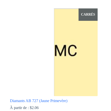
Ce
produit
a
CARRÉS
plusieurs
variations.
Les
options
peuvent
être
choisies
sur
la
page
du
produit
Diamants AB 727 (Jaune Primevère)
À partir de :
$
2.06