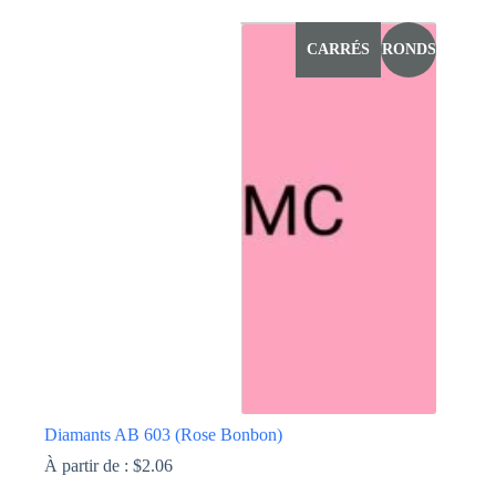
produit
a
CARRÉS
RONDS
plusieurs
variations.
Les
options
peuvent
être
choisies
sur
la
page
du
produit
Diamants AB 603 (Rose Bonbon)
À partir de :
$
2.06
Ce