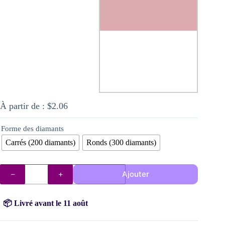
À partir de :
$
2.06
Forme des diamants
Carrés (200 diamants)
Ronds (300 diamants)
quantité
Ajouter
de
Diamants
AB
3727
📦 Livré avant le 11 août
(Litchee)