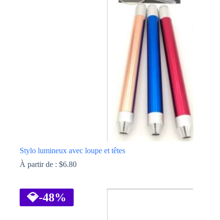
Stylo lumineux avec loupe et têtes
À partir de :
$
6.80
Ce
produit
a
💎
-48%
plusieurs
variations.