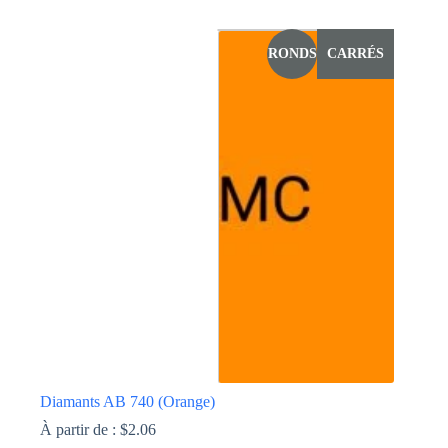
Ce
produit
a
RONDS
CARRÉS
plusieurs
variations.
Les
options
peuvent
être
choisies
sur
la
page
du
produit
Diamants AB 740 (Orange)
À partir de :
$
2.06