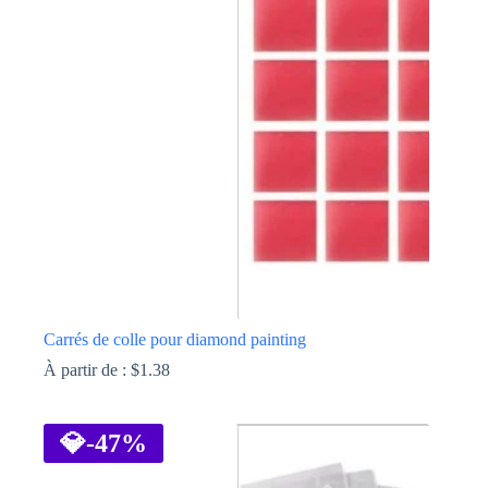
Les
options
peuvent
être
choisies
sur
la
page
du
produit
Carrés de colle pour diamond painting
À partir de :
$
1.38
Ce
produit
a
💎
-47%
plusieurs
variations.