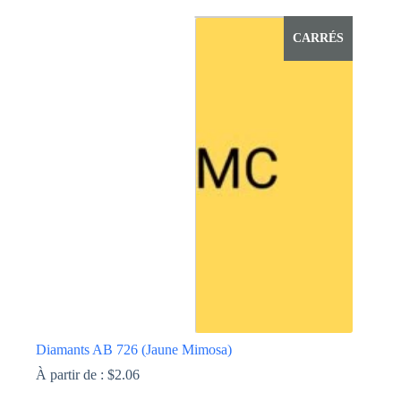
variations.
Les
options
CARRÉS
peuvent
être
choisies
sur
la
page
du
produit
Diamants AB 726 (Jaune Mimosa)
À partir de :
$
2.06
Ce