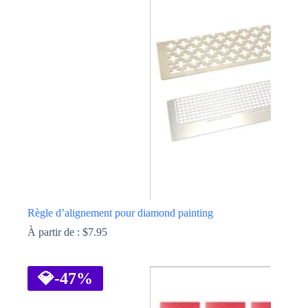
Les
options
peuvent
être
choisies
sur
la
page
du
produit
Règle d’alignement pour diamond painting
À partir de :
$
7.95
Ce
produit
a
💎
-47%
plusieurs
variations.