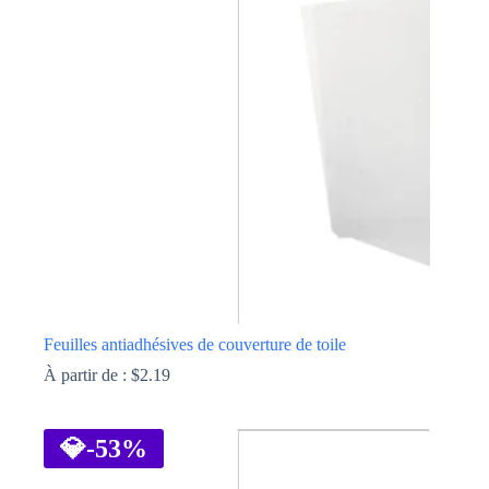
Les
options
peuvent
être
choisies
sur
la
page
du
produit
Feuilles antiadhésives de couverture de toile
À partir de :
$
2.19
Ce
produit
a
💎
-53%
plusieurs
variations.