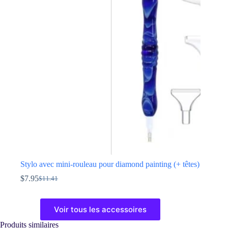
Les
options
peuvent
être
choisies
sur
la
page
du
produit
Stylo avec mini-rouleau pour diamond painting (+ têtes)
$
7.95
$
11.41
Le
Le
prix
prix
Ce
initial
actuel
produit
Voir tous les accessoires
était :
est :
a
$11.41.
$7.95.
plusieurs
Produits similaires