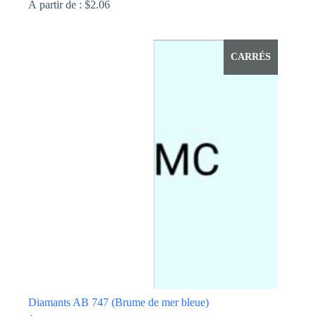
À partir de :
$
2.06
Ce
produit
a
CARRÉS
plusieurs
variations.
Les
options
peuvent
être
choisies
sur
la
page
du
produit
Diamants AB 747 (Brume de mer bleue)