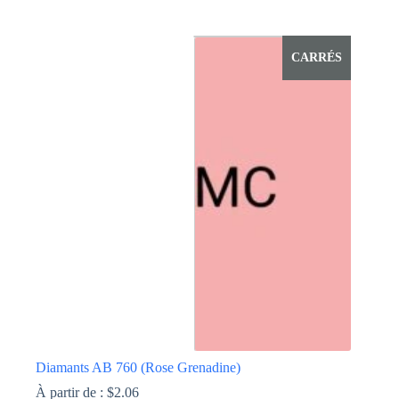
Ce
produit
a
CARRÉS
plusieurs
variations.
Les
options
peuvent
être
choisies
sur
la
page
du
produit
Diamants AB 760 (Rose Grenadine)
À partir de :
$
2.06