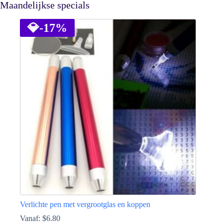
Maandelijkse specials
💎
-17%
Verlichte pen met vergrootglas en koppen
Vanaf:
$
6.80