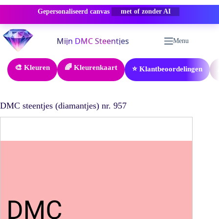
Gepersonaliseerd canvas
-50% KORTING
Ga
naar
Menu
de
inhoud
🎨 Kleuren
🌈 Kleurenkaart
⭐ Klantbeoordelingen
DMC steentjes (diamantjes) nr. 957