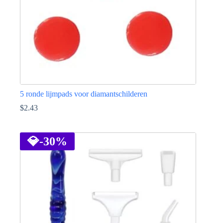
productpagina
5 ronde lijmpads voor diamantschilderen
$
2.43
💎
-30%