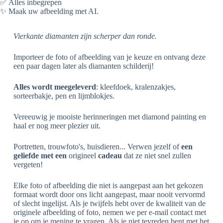
✅ Alles inbegrepen
✨ Maak uw afbeelding met AI.
Vierkante diamanten zijn scherper dan ronde.
Importeer de foto of afbeelding van je keuze en ontvang deze
een paar dagen later als diamanten schilderij!
Alles wordt meegeleverd
: kleefdoek, kralenzakjes,
sorteerbakje, pen en lijmblokjes.
Vereeuwig je mooiste herinneringen met diamond painting en
haal er nog meer plezier uit.
Portretten, trouwfoto's, huisdieren... Verwen jezelf of
een
geliefde met een
origineel
cadeau
dat ze niet snel zullen
vergeten!
Elke foto of afbeelding die niet is aangepast aan het gekozen
formaat wordt door ons licht aangepast, maar nooit vervormd
of slecht ingelijst. Als je twijfels hebt over de kwaliteit van de
originele afbeelding of foto, nemen we per e-mail contact met
je op om je mening te vragen. Als je niet tevreden bent met het