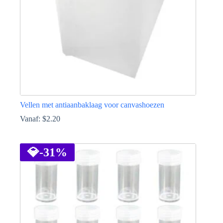
de
productpagina
Vellen met antiaanbaklaag voor canvashoezen
Vanaf:
$
2.20
Dit
product
heeft
💎
-31%
meerdere
variaties.
Deze
optie
kan
gekozen
worden
op