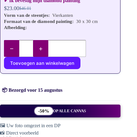
✔ Ik bevestig mijn diamond painting
$
23.00
$
46.01
Oorspronkelijke
Huidige
Vorm van de steentjes:
Vierkanten
prijs
prijs
Formaat van de diamond painting:
30 x 30 cm
was:
is:
Afbeelding:
$46.01.
$23.00.
Mijn
gepersonaliseerde
steentjes
schilderij
Toevoegen aan winkelwagen
aantal
📦 Bezorgd voor 15 augustus
-50%
OP ALLE CANVAS
🖼️ Uw foto omgezet in een DP
📸 Direct voorbeeld