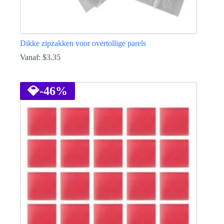
Dikke zipzakken voor overtollige parels
Vanaf:
$
3.35
Dit
product
heeft
💎
-46%
meerdere
variaties.
Deze
optie
kan
gekozen
worden
op
de
productpagina