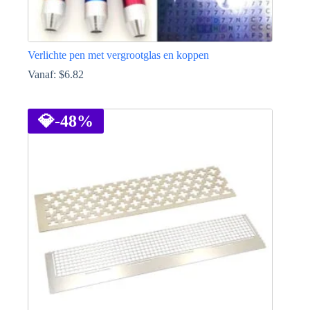
Verlichte pen met vergrootglas en koppen
Vanaf:
$
6.82
Dit
product
heeft
💎
-48%
meerdere
variaties.
Deze
optie
kan
gekozen
worden
op
de
productpagina