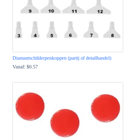
productpagina
Diamantschilderpenkoppen (partij of detailhandel)
Vanaf:
$
0.57
Dit
product
heeft
meerdere
variaties.
Deze
optie
kan
gekozen
worden
op
de