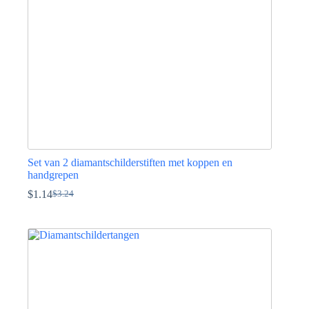
worden
op
de
productpagina
Set van 2 diamantschilderstiften met koppen en
handgrepen
$
1.14
$
3.24
Oorspronkelijke
Huidige
prijs
prijs
was:
is:
$3.24.
$1.14.