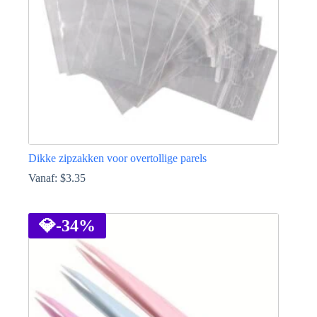
Dikke zipzakken voor overtollige parels
Vanaf:
$
3.35
Dit
product
heeft
💎
-34%
meerdere
variaties.
Deze
optie
kan
gekozen
worden