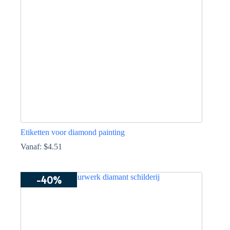
gekozen
worden
op
de
productpagina
Etiketten voor diamond painting
Vanaf:
$
4.51
Dit
product
-40%
heeft
meerdere
variaties.
Deze
optie
kan