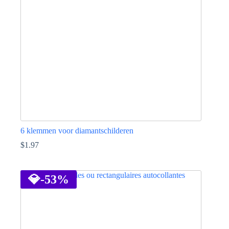
6 klemmen voor diamantschilderen
$
1.97
Dit
product
heeft
💎
-53%
meerdere
variaties.
Deze
optie
kan