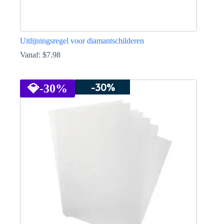
Uitlijningsregel voor diamantschilderen
Vanaf:
$
7.98
Dit
product
-30%
heeft
💎
-30%
meerdere
variaties.
Deze
optie
kan
gekozen
worden
op
de
productpagina