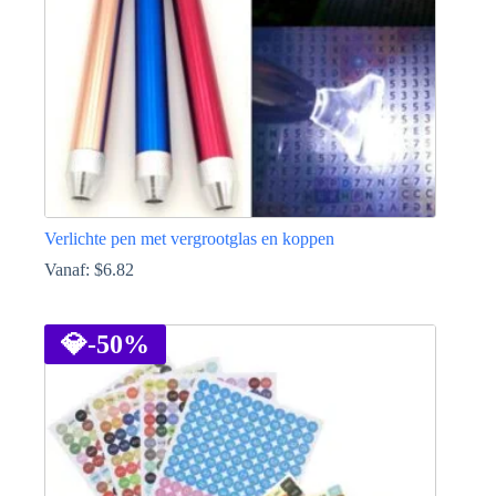
de
productpagina
Verlichte pen met vergrootglas en koppen
Vanaf:
$
6.82
Dit
product
heeft
💎
-50%
meerdere
variaties.
Deze
optie
kan
gekozen
worden