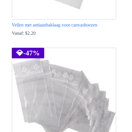
Vellen met antiaanbaklaag voor canvashoezen
Vanaf:
$
2.20
Dit
product
heeft
💎
-47%
meerdere
variaties.
Deze
optie
kan
gekozen
worden
op
de
productpagina