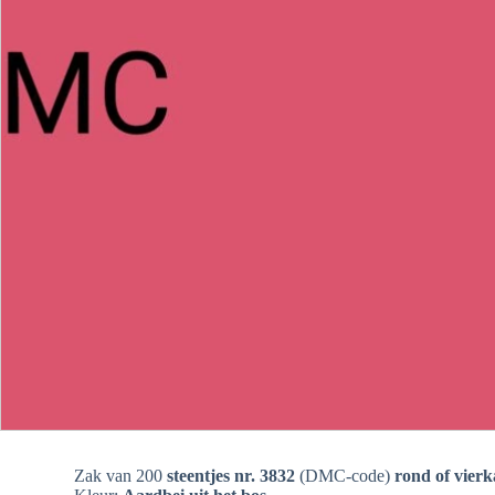
Zak van 200
steentjes nr. 3832
(DMC-code)
rond of vierk