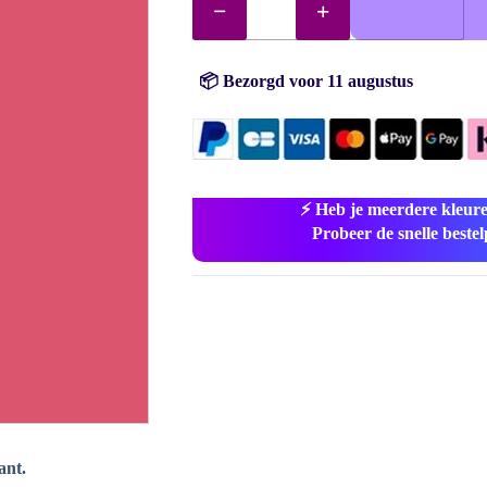
DMC
nr.
3832
aantal
📦 Bezorgd voor 11 augustus
⚡ Heb je meerdere kleur
Probeer de snelle beste
ant.