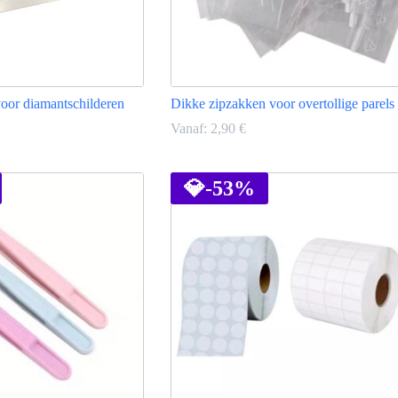
voor diamantschilderen
Dikke zipzakken voor overtollige parels
Vanaf:
2,90
€
Dit
product
heeft
💎
-53%
meerdere
variaties.
Deze
optie
kan
gekozen
worden
op
de
productpagina