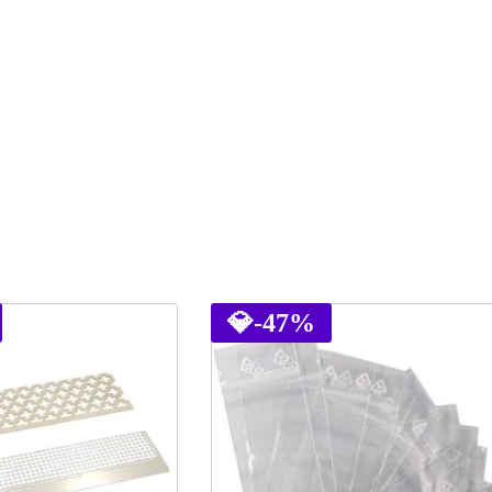
💎
-47%