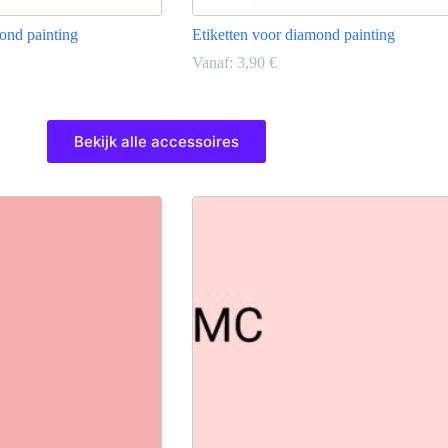
ond painting
Etiketten voor diamond painting
Vanaf:
3,90
€
lijke
Dit
product
Bekijk alle accessoires
heeft
meerdere
variaties.
Deze
optie
kan
gekozen
worden
op
de
productpagina