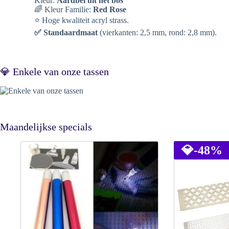
Kleur:
Aardbei uit het bos
🌈 Kleur Familie:
Red Rose
⭐ Hoge kwaliteit acryl strass.
✅ Standaardmaat
(vierkanten: 2,5 mm, rond: 2,8 mm).
💎 Enkele van onze tassen
Maandelijkse specials
💎
-48%