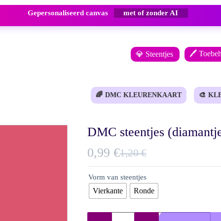
Gepersonaliseerd canvas
met of zonder AI
🖊️ Toebe
💎 Steentjes
🌈
DMC KLEURENKAART
🎨
KL
DMC steentjes (diamantje
0,99
€
1,20
€
Oorspronkelijke
Huidige
prijs
prijs
Vorm van steentjes
was:
is:
Vierkante
Ronde
1,20 €.
0,99 €.
Steentjes