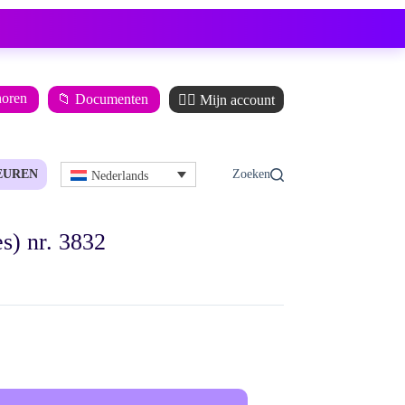
horen
📁 Documenten
🙋‍♂️ Mijn account
EUREN
Nederlands
s) nr. 3832