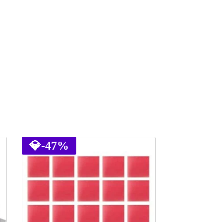
💎
-47%