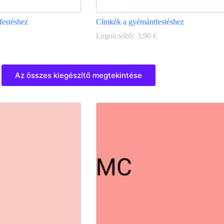
festéshez
Címkék a gyémántfestéshez
Legolcsóbb:
3,90
€
Ennek
a
Az összes kiegészítő megtekintése
terméknek
több
variációja
van.
A
változatok
a
termékoldalon
választhatók
ki