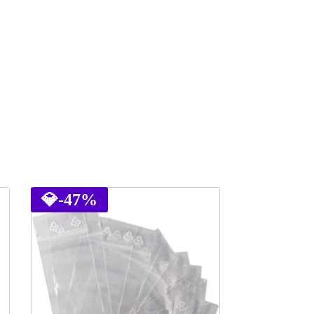
💎
-47%