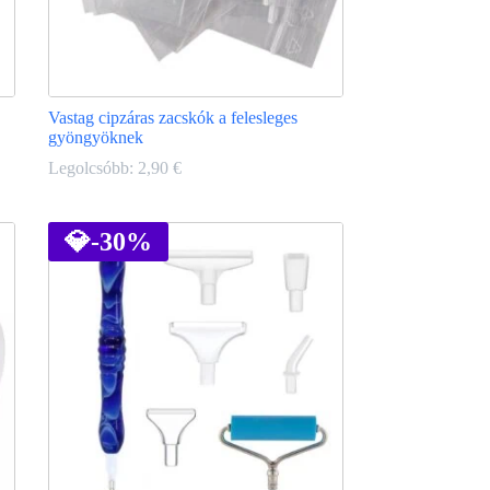
Vastag cipzáras zacskók a felesleges
gyöngyöknek
Legolcsóbb:
2,90
€
Ennek
a
terméknek
💎
-30%
több
variációja
van.
A
változatok
a
termékoldalon
választhatók
ki