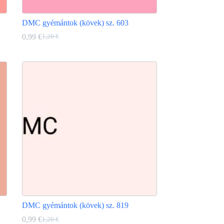
DMC gyémántok (kövek) sz. 603
0,99
€
1,20
€
Original
Current
price
price
Ennek
was:
is:
a
1,20 €.
0,99 €.
terméknek
több
variációja
van.
A
változatok
a
termékoldalon
választhatók
ki
DMC gyémántok (kövek) sz. 819
0,99
€
1,20
€
Original
Current