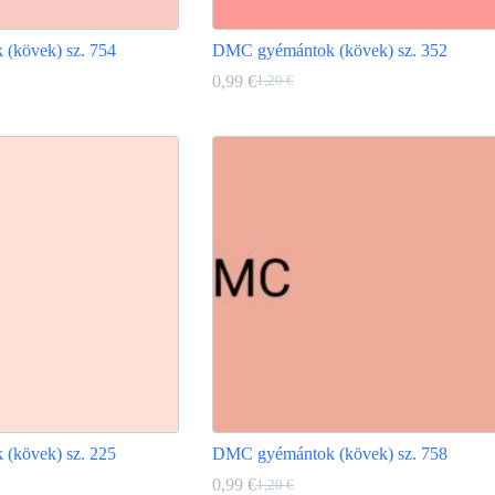
(kövek) sz. 754
DMC gyémántok (kövek) sz. 352
0,99
€
1,20
€
Original
Current
price
price
Ennek
was:
is:
a
1,20 €.
0,99 €.
terméknek
több
variációja
van.
A
változatok
a
termékoldalon
választhatók
ki
(kövek) sz. 225
DMC gyémántok (kövek) sz. 758
0,99
€
1,20
€
Original
Current