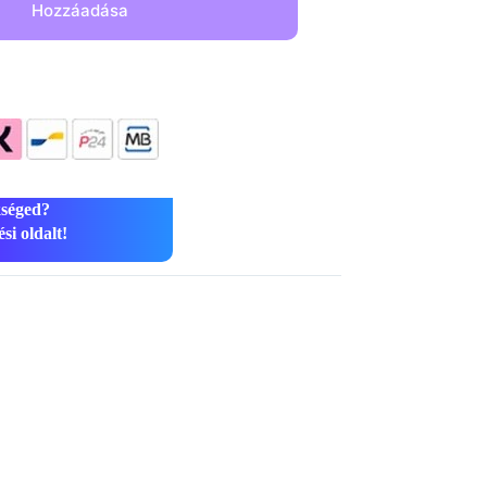
Hozzáadása
kséged?
si oldalt!