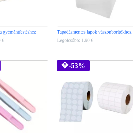
y a gyémántfestéshez
Tapadásmentes lapok vászonborítókhoz
0
€
Legolcsóbb:
1,90
€
Ennek
a
terméknek
💎
-53%
több
variációja
van.
A
változatok
a
termékoldalon
választhatók
ki