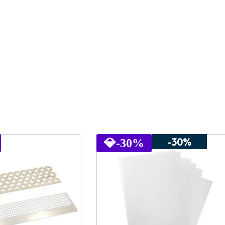
-30%
💎
-30%