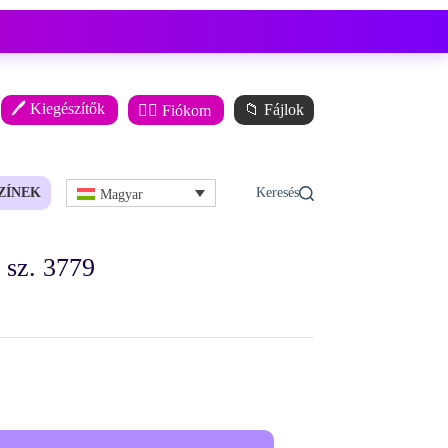
🖊️ Kiegészítők
📁 Fájlok
🙋‍♂️ Fiókom
ZÍNEK
Magyar
sz. 3779