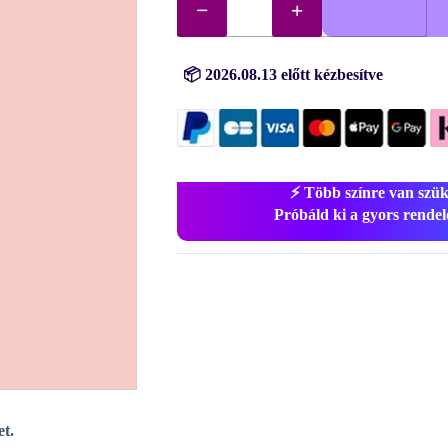
gyémántok
(kövek)
sz.
3779
mennyiség
📦 2026.08.13 előtt kézbesítve
⚡ Több színre van szü
Próbáld ki a gyors rendelé
et.