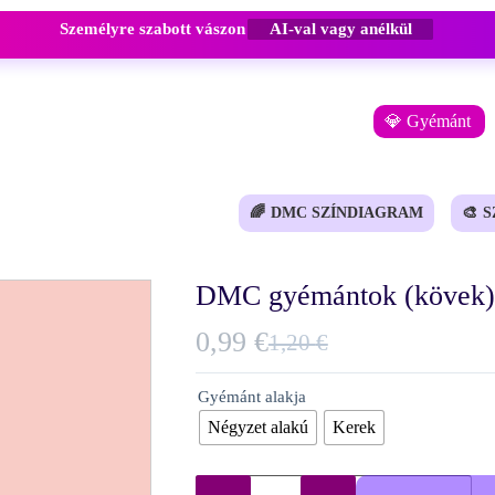
Személyre szabott vászon
AI-val vagy anélkül
💎 Gyémánt
🌈
DMC SZÍNDIAGRAM
🎨
S
DMC gyémántok (kövek) 
0,99
€
1,20
€
Original
Current
price
price
Gyémánt alakja
was:
is:
Négyzet alakú
Kerek
1,20 €.
0,99 €.
DMC