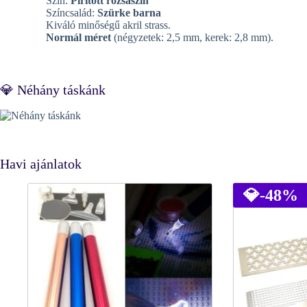
Szín:
Pirított rózsaszín
Színcsalád:
Szürke barna
Kiváló minőségű akril strass.
Normál méret
(négyzetek: 2,5 mm, kerek: 2,8 mm).
💎 Néhány táskánk
Havi ajánlatok
💎
-48%